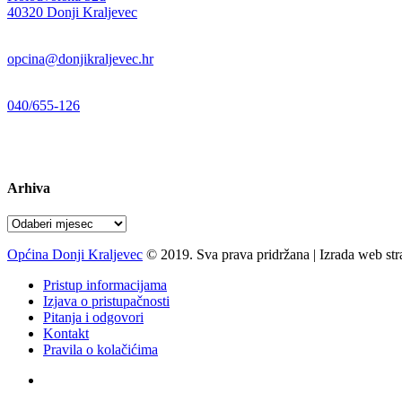
40320 Donji Kraljevec
E-mail:
opcina@donjikraljevec.hr
Telefon:
040/655-126
Radno vrijeme:
pon-pet 07-15 sati
Arhiva
Arhiva
Općina Donji Kraljevec
© 2019. Sva prava pridržana | Izrada web st
Pristup informacijama
Izjava o pristupačnosti
Pitanja i odgovori
Kontakt
Pravila o kolačićima