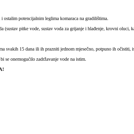
i ostalim potencijalnim leglima komaraca na gradilištima.
 (sustav pitke vode, sustav voda za grijanje i hlađenje, krovni oluci, k
a svakih 15 dana ili ih prazniti jednom mjesečno, potpuno ih očistiti, is
o bi se onemogućilo zadržavanje vode na istim.
A!