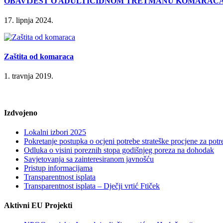
OBAVIJEST O ADULTICIDNOM TRETMANU KOMARACA
17. lipnja 2024.
Zaštita od komaraca
1. travnja 2019.
Izdvojeno
Lokalni izbori 2025
Pokretanje postupka o ocjeni potrebe strateške procjene za po
Odluka o visini poreznih stopa godišnjeg poreza na dohodak
Savjetovanja sa zainteresiranom javnošću
Pristup informacijama
Transparentnost isplata
Transparentnost isplata – Dječji vrtić Ftiček
Aktivni EU Projekti