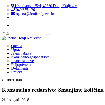
Kolodvorska 52d, 40320 Donji Kraljevec
040/655-126
opcina@donjikraljevec.hr
Transparentnost isplata
Općina
Uprava
Javna nabava
Komunalno gospodarstvo
Javne ustanove
Poljoprivreda
Dokumenti
Projekti
Odaberi stranicu
Komunalno redarstvo: Smanjimo količinu 
21. listopada 2018.