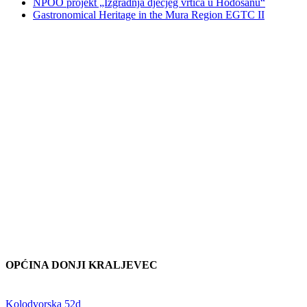
NPOO projekt „Izgradnja dječjeg vrtića u Hodošanu“
Gastronomical Heritage in the Mura Region EGTC II
OPĆINA DONJI KRALJEVEC
Adresa:
Kolodvorska 52d
,