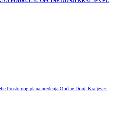
 NA PODRUČJU OPĆINE DONJI KRALJEVEC
trebe Prostornog plana uređenja Općine Donji Kraljevec