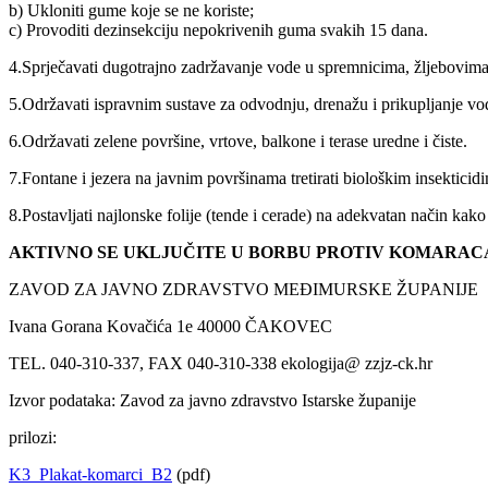
b) Ukloniti gume koje se ne koriste;
c) Provoditi dezinsekciju nepokrivenih guma svakih 15 dana.
4.Sprječavati dugotrajno zadržavanje vode u spremnicima, žljebovima 
5.Održavati ispravnim sustave za odvodnju, drenažu i prikupljanje voda
6.Održavati zelene površine, vrtove, balkone i terase uredne i čiste.
7.Fontane i jezera na javnim površinama tretirati biološkim insekticidim
8.Postavljati najlonske folije (tende i cerade) na adekvatan način kak
AKTIVNO SE UKLJUČITE U BORBU PROTIV KOMARAC
ZAVOD ZA JAVNO ZDRAVSTVO MEĐIMURSKE ŽUPANIJE
Ivana Gorana Kovačića 1e 40000 ČAKOVEC
TEL. 040-310-337, FAX 040-310-338 ekologija@ zzjz-ck.hr
Izvor podataka: Zavod za javno zdravstvo Istarske županije
prilozi:
K3_Plakat-komarci_B2
(pdf)