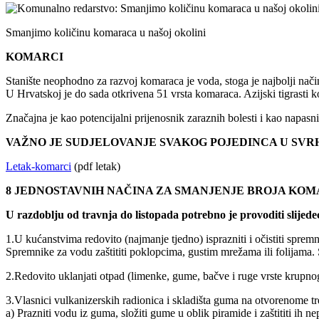
Smanjimo količinu komaraca u našoj okolini
KOMARCI
Stanište neophodno za razvoj komaraca je voda, stoga je najbolji nač
U Hrvatskoj je do sada otkrivena 51 vrsta komaraca. Azijski tigrasti 
Značajna je kao potencijalni prijenosnik zaraznih bolesti i kao napasn
VAŽNO JE SUDJELOVANJE SVAKOG POJEDINCA U SVR
Letak-komarci
(pdf letak)
8 JEDNOSTAVNIH NAČINA ZA SMANJENJE BROJA KO
U razdoblju od travnja do listopada potrebno je provoditi slijede
1.U kućanstvima redovito (najmanje tjedno) isprazniti i očistiti sprem
Spremnike za vodu zaštititi poklopcima, gustim mrežama ili folijama.
2.Redovito uklanjati otpad (limenke, gume, bačve i ruge vrste krupno
3.Vlasnici vulkanizerskih radionica i skladišta guma na otvorenome tr
a) Prazniti vodu iz guma, složiti gume u oblik piramide i zaštititi ih 