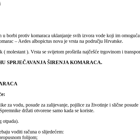
in u borbi protiv komaraca uklanjanje svih izvora vode koji im omoguća
komarac – Aedes albopictus nova je vrsta na području Hrvatske.
ik ( molestant ). Vrsta se svijetom proširila najčešće trgovinom i transp
HU SPRJEČAVANJA ŠIRENJA KOMARACA.
MARACA
će:
nike za vodu, posude za zalijevanje, pojilice za životinje i slične posu
 Spremnike držati otvorene samo kada se koriste.
g otpada).
ebaju voditi računa o slijedećem:
nepropusnom folijom;