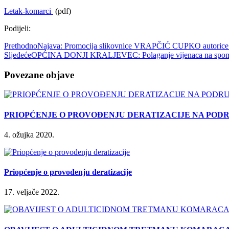
Letak-komarci
(pdf)
Podijeli:
Prethodno
Najava: Promocija slikovnice VRAPČIĆ CUPKO autorice Lju
Sljedeće
OPĆINA DONJI KRALJEVEC: Polaganje vijenaca na spomen
Povezane objave
PRIOPĆENJE O PROVOĐENJU DERATIZACIJE NA POD
4. ožujka 2020.
Priopćenje o provođenju deratizacije
17. veljače 2022.