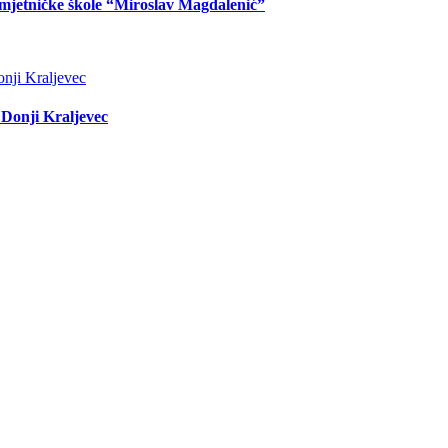
Umjetničke škole “Miroslav Magdalenić”
Donji Kraljevec