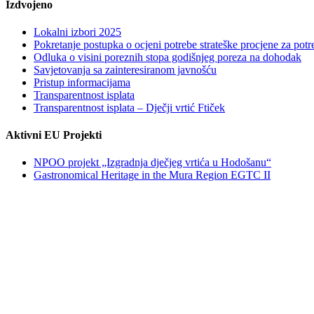
Izdvojeno
Lokalni izbori 2025
Pokretanje postupka o ocjeni potrebe strateške procjene za po
Odluka o visini poreznih stopa godišnjeg poreza na dohodak
Savjetovanja sa zainteresiranom javnošću
Pristup informacijama
Transparentnost isplata
Transparentnost isplata – Dječji vrtić Ftiček
Aktivni EU Projekti
NPOO projekt „Izgradnja dječjeg vrtića u Hodošanu“
Gastronomical Heritage in the Mura Region EGTC II