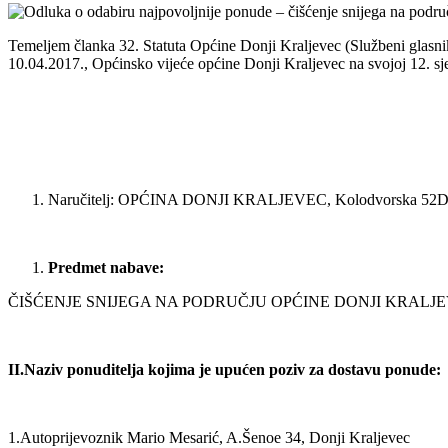
Temeljem članka 32. Statuta Općine Donji Kraljevec (Službeni glas
10.04.2017., Općinsko vijeće općine Donji Kraljevec na svojoj 12. s
Naručitelj: OPĆINA DONJI KRALJEVEC, Kolodvorska 52D
Predmet nabave:
ČIŠĆENJE SNIJEGA NA PODRUČJU OPĆINE DONJI KRALJ
II.Naziv ponuditelja kojima je upućen poziv za dostavu ponude:
1.Autoprijevoznik Mario Mesarić, A.Šenoe 34, Donji Kraljevec