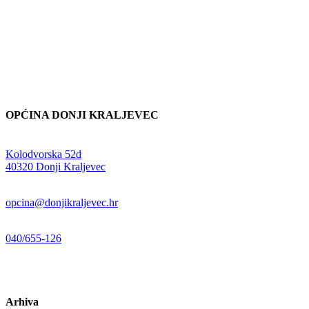
OPĆINA DONJI KRALJEVEC
Adresa:
Kolodvorska 52d
,
40320 Donji Kraljevec
E-mail:
opcina@donjikraljevec.hr
Telefon:
040/655-126
Radno vrijeme:
pon-pet 07-15 sati
Arhiva