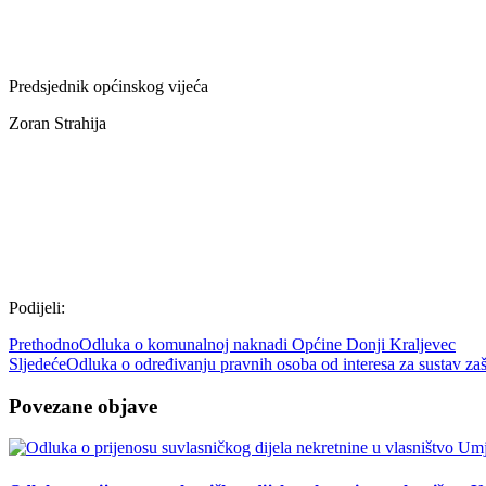
Predsjednik općinskog vijeća
Zoran Strahija
Podijeli:
Prethodno
Odluka o komunalnoj naknadi Općine Donji Kraljevec
Sljedeće
Odluka o određivanju pravnih osoba od interesa za sustav zaš
Povezane objave