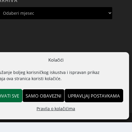
ARHIVA
Kolačići
užanje boljeg korisničkog iskustva i ispravan prikaz
ja ova stranica koristi kolačiće.
HVATI SVE
SAMO OBAVEZNI
UPRAVLJAJ POSTAVKAMA
Pravila o kolačićima
i
Pitanja i odgovori
Kontakt
Pravila o kolačićima