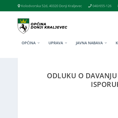
Kolodvorska 52d, 40320 Donji Kraljevec
040/655-126
OPĆINA
UPRAVA
JAVNA NABAVA
ODLUKU O DAVANJU 
ISPORU