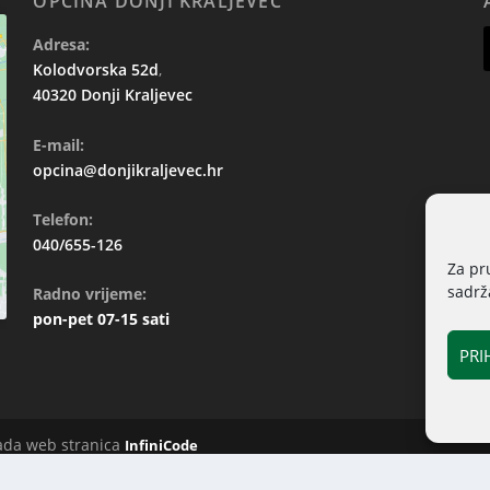
OPĆINA DONJI KRALJEVEC
Adresa:
Kolodvorska 52d
,
40320 Donji Kraljevec
E-mail:
opcina@donjikraljevec.hr
Telefon:
040/655-126
Za pr
sadrža
Radno vrijeme:
pon-pet 07-15 sati
PRI
rada web stranica
InfiniCode
Pristup informacijama
Izjava o pristupačnost