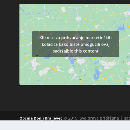
Kliknite za prihvaćanje marketinških
kolačića kako biste omogučili ovaj
sadržajble this content
© 2019. Sva prava pridržana | Iz
Općina Donji Kraljevec