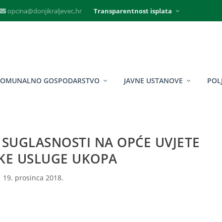
opcina@donjikraljevec.hr
Transparentnost isplata
KOMUNALNO GOSPODARSTVO
JAVNE USTANOVE
POL
SUGLASNOSTI NA OPĆE UVJETE
KE USLUGE UKOPA
19. prosinca 2018.