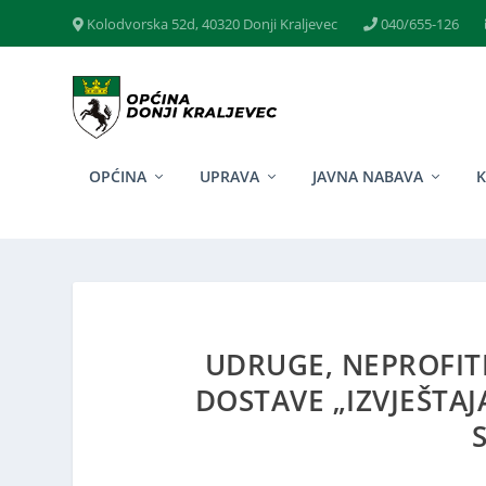
Kolodvorska 52d, 40320 Donji Kraljevec
040/655-126
OPĆINA
UPRAVA
JAVNA NABAVA
UDRUGE, NEPROFITN
DOSTAVE „IZVJEŠTA