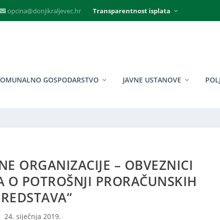
opcina@donjikraljevec.hr
Transparentnost isplata
KOMUNALNO GOSPODARSTVO
JAVNE USTANOVE
POL
E ORGANIZACIJE – OBVEZNICI
JA O POTROŠNJI PRORAČUNSKIH
SREDSTAVA“
24. siječnja 2019.