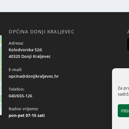
OPĆINA DONJI KRALJEVEC
Adresa:
Kolodvorska 52d
,
40320 Donji Kraljevec
E-mail:
opcina@donjikraljevec.hr
Za pr
Telefon:
sadrža
040/655-126
Radno vrijeme:
PRI
pon-pet 07-15 sati