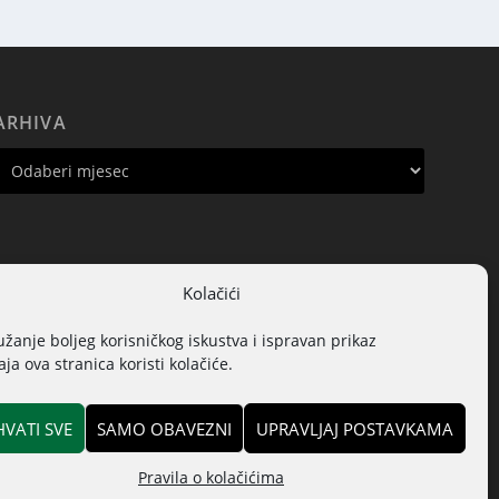
ARHIVA
Kolačići
užanje boljeg korisničkog iskustva i ispravan prikaz
ja ova stranica koristi kolačiće.
HVATI SVE
SAMO OBAVEZNI
UPRAVLJAJ POSTAVKAMA
Pravila o kolačićima