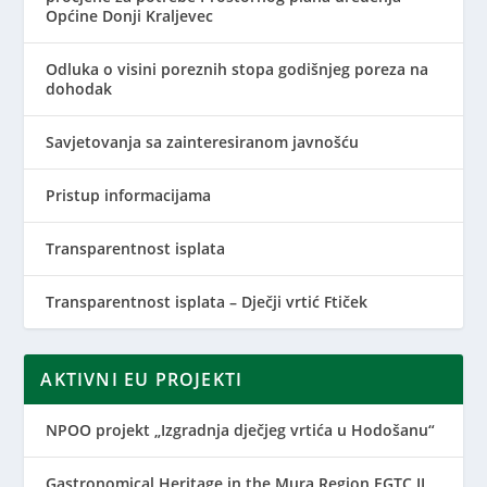
Općine Donji Kraljevec
Odluka o visini poreznih stopa godišnjeg poreza na
dohodak
Savjetovanja sa zainteresiranom javnošću
Pristup informacijama
Transparentnost isplata
Transparentnost isplata – Dječji vrtić Ftiček
AKTIVNI EU PROJEKTI
NPOO projekt „Izgradnja dječjeg vrtića u Hodošanu“
Gastronomical Heritage in the Mura Region EGTC II