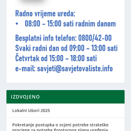
IZDVOJENO
Lokalni izbori 2025
Pokretanje postupka o ocjeni potrebe strateške
procjene za potrebe Prostornog plana uređenja