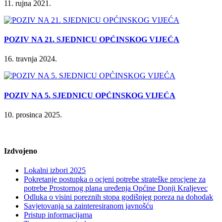
11. rujna 2021.
POZIV NA 21. SJEDNICU OPĆINSKOG VIJEĆA
16. travnja 2024.
POZIV NA 5. SJEDNICU OPĆINSKOG VIJEĆA
10. prosinca 2025.
Izdvojeno
Lokalni izbori 2025
Pokretanje postupka o ocjeni potrebe strateške procjene za
potrebe Prostornog plana uređenja Općine Donji Kraljevec
Odluka o visini poreznih stopa godišnjeg poreza na dohodak
Savjetovanja sa zainteresiranom javnošću
Pristup informacijama