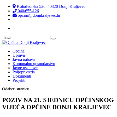
Kolodvorska 52d, 40320 Donji Kraljevec
040/655-126
opcina@donjikraljevec.hr
Transparentnost isplata
Općina
Uprava
Javna nabava
Komunalno gospodarstvo
Javne ustanove
Poljoprivreda
Dokumenti
Projekti
Odaberi stranicu
POZIV NA 21. SJEDNICU OPĆINSKOG
VIJEĆA OPĆINE DONJI KRALJEVEC