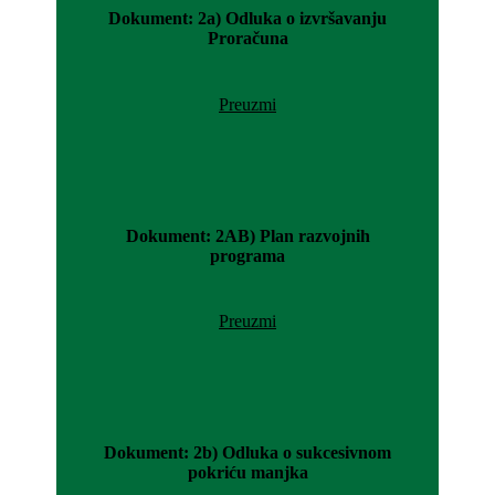
Dokument: 2a) Odluka o izvršavanju
Proračuna
Preuzmi
Dokument: 2AB) Plan razvojnih
programa
Preuzmi
Dokument: 2b) Odluka o sukcesivnom
pokriću manjka