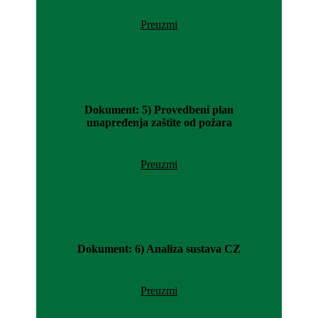
Preuzmi
Dokument: 5) Provedbeni plan
unapređenja zaštite od požara
Preuzmi
Dokument: 6) Analiza sustava CZ
Preuzmi