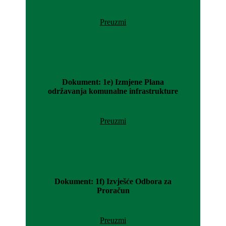
Preuzmi
Dokument: 1e) Izmjene Plana
održavanja komunalne infrastrukture
Preuzmi
Dokument: 1f) Izvješće Odbora za
Proračun
Preuzmi