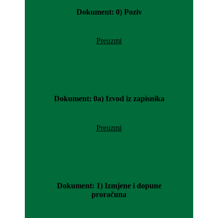
Dokument: 0) Poziv
Preuzmi
Dokument: 0a) Izvod iz zapisnika
Preuzmi
Dokument: 1) Izmjene i dopune
proračuna