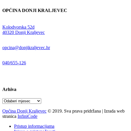
OPĆINA DONJI KRALJEVEC
Adresa:
Kolodvorska 52d
,
40320 Donji Kraljevec
E-mail:
opcina@donjikraljevec.hr
Telefon:
040/655-126
Radno vrijeme:
pon-pet 07-15 sati
Arhiva
Arhiva
Općina Donji Kraljevec
© 2019. Sva prava pridržana | Izrada web
stranica
InfiniCode
Pristup informacijama