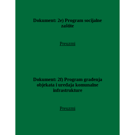
Dokument: 2e) Program socijalne
zaštite
Preuzmi
Dokument: 2f) Program građenja
objekata i uređaja komunalne
infrastrukture
Preuzmi