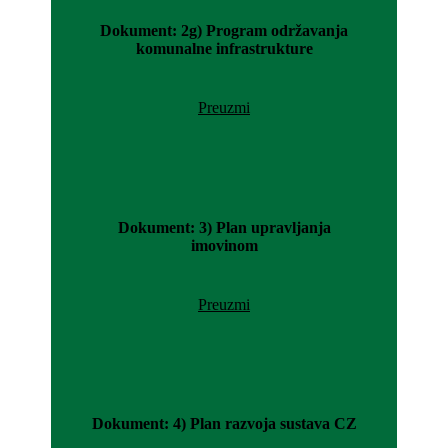
Dokument: 2g) Program održavanja
komunalne infrastrukture
Preuzmi
Dokument: 3) Plan upravljanja
imovinom
Preuzmi
Dokument: 4) Plan razvoja sustava CZ