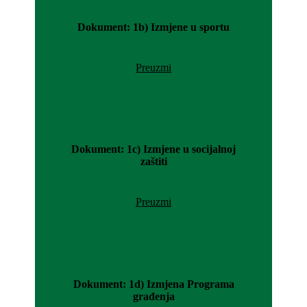
Dokument: 1b) Izmjene u sportu
Preuzmi
Dokument: 1c) Izmjene u socijalnoj
zaštiti
Preuzmi
Dokument: 1d) Izmjena Programa
građenja