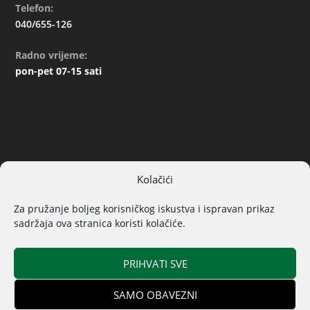
Telefon:
040/655-126
Radno vrijeme:
pon-pet 07-15 sati
Kolačići
ARHIVA
Za pružanje boljeg korisničkog iskustva i ispravan prikaz
sadržaja ova stranica koristi kolačiće.
PRIHVATI SVE
SAMO OBAVEZNI
© 2019. Sva prava pridržana | Izrada
Općina Donji Kraljevec