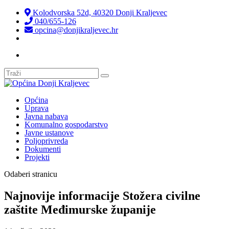
Kolodvorska 52d, 40320 Donji Kraljevec
040/655-126
opcina@donjikraljevec.hr
Transparentnost isplata
Općina
Uprava
Javna nabava
Komunalno gospodarstvo
Javne ustanove
Poljoprivreda
Dokumenti
Projekti
Odaberi stranicu
Najnovije informacije Stožera civilne
zaštite Međimurske županije