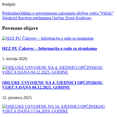
Podijeli:
Prethodno
Odluka o privremenom zatvaranju dječjeg vrtića “Ftiček”
Sljedeće
Obavijest mještanima Općine Donji Kraljevec
Povezane objave
HZZ PU Čakovec – Informacija o radu sa strankama
1. travnja 2020.
ODLUKE USVOJENE NA 4. SJEDNICI OPĆINSKOG
VIJEĆA DANA 04.12.2025. GODINE
12. prosinca 2025.