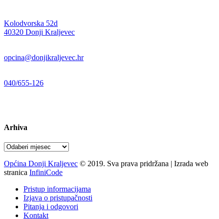
Adresa:
Kolodvorska 52d
,
40320 Donji Kraljevec
E-mail:
opcina@donjikraljevec.hr
Telefon:
040/655-126
Radno vrijeme:
pon-pet 07-15 sati
Arhiva
Arhiva
Općina Donji Kraljevec
© 2019. Sva prava pridržana | Izrada web
stranica
InfiniCode
Pristup informacijama
Izjava o pristupačnosti
Pitanja i odgovori
Kontakt