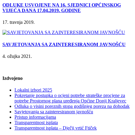
ODLUKE USVOJENE NA 16. SJEDNICI OPĆINSKOG
VIJEĆA DANA 17.04.2019. GODINE
17. travnja 2019.
SAVJETOVANJA SA ZAINTERESIRANOM JAVNOŠĆU
4. ožujka 2021.
Izdvojeno
Lokalni izbori 2025
Pokretanje postupka o ocjeni potrebe strateške procjene za
potrebe Prostornog plana uređenja Općine Donji Kraljevec
Odluka o visini poreznih stopa godišnjeg poreza na dohodak
Savjetovanja sa zainteresiranom javnošću
Pristup informacijama
Transparentnost isplata
Transparentnost isplata – Dječji vrtić Ftiček