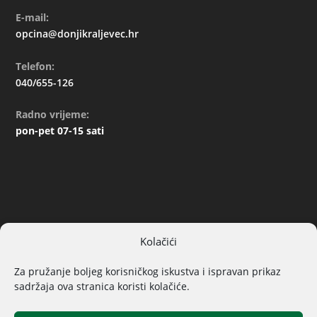
E-mail:
opcina@donjikraljevec.hr
Telefon:
040/655-126
Radno vrijeme:
pon-pet 07-15 sati
Kolačići
ARHIVA
Za pružanje boljeg korisničkog iskustva i ispravan prikaz
sadržaja ova stranica koristi kolačiće.