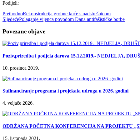
Podijeli:
Prethodno
Rekonstrukcija grobne kuće s nadstrešnicom
Sljedeće
Polaganje vijenca povodom Dana antifašističke borbe
Povezane objave
Poziv,priredba i podjela darova 15.12.2019.- NEDJELJA,
10. prosinca 2019.
Sufinanciranje programa i projekata udruga u 2026. godini
4. veljače 2026.
ODRŽANA POČETNA KONFERENCIJA NA PROJEKTU „SN
15. listopada 2021.