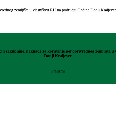
iji zakupnine, naknade za korištenje poljoprivrednog zemljišta u
Donji Kraljevec
Preuzmi