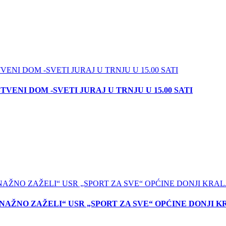
 DRUŠTVENI DOM -SVETI JURAJ U TRNJU U 15.00 SATI
AŽNO ZAŽELI“ USR „SPORT ZA SVE“ OPĆINE DONJI 