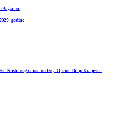
2029. godine
trebe Prostornog plana uređenja Općine Donji Kraljevec