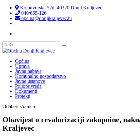
Kolodvorska 52d, 40320 Donji Kraljevec
040/655-126
opcina@donjikraljevec.hr
Transparentnost isplata
Općina
Uprava
Javna nabava
Komunalno gospodarstvo
Javne ustanove
Poljoprivreda
Dokumenti
Projekti
Odaberi stranicu
Obavijest o revalorizaciji zakupnine, nak
Kraljevec