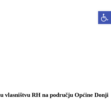
Open 
a u vlasništvu RH na području Općine Donji