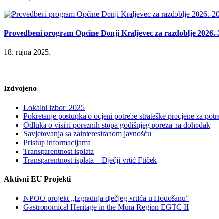
Provedbeni program Općine Donji Kraljevec za razdoblje 2026.-
18. rujna 2025.
Izdvojeno
Lokalni izbori 2025
Pokretanje postupka o ocjeni potrebe strateške procjene za po
Odluka o visini poreznih stopa godišnjeg poreza na dohodak
Savjetovanja sa zainteresiranom javnošću
Pristup informacijama
Transparentnost isplata
Transparentnost isplata – Dječji vrtić Ftiček
Aktivni EU Projekti
NPOO projekt „Izgradnja dječjeg vrtića u Hodošanu“
Gastronomical Heritage in the Mura Region EGTC II