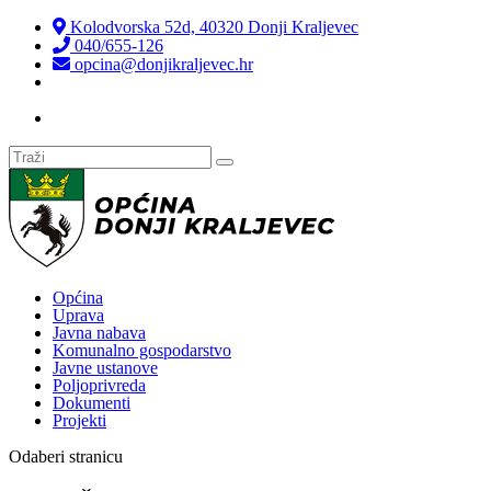
Kolodvorska 52d, 40320 Donji Kraljevec
040/655-126
opcina@donjikraljevec.hr
Transparentnost isplata
Općina
Uprava
Javna nabava
Komunalno gospodarstvo
Javne ustanove
Poljoprivreda
Dokumenti
Projekti
Odaberi stranicu