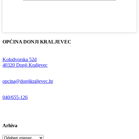
OPĆINA DONJI KRALJEVEC
Adresa:
Kolodvorska 52d
,
40320 Donji Kraljevec
E-mail:
opcina@donjikraljevec.hr
Telefon:
040/655-126
Radno vrijeme:
pon-pet 07-15 sati
Arhiva
Arhiva