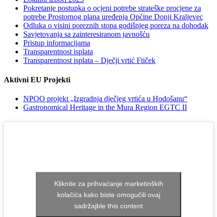
Pokretanje postupka o ocjeni potrebe strateške procjene za
potrebe Prostornog plana uređenja Općine Donji Kraljevec
Odluka o visini poreznih stopa godišnjeg poreza na dohodak
Savjetovanja sa zainteresiranom javnošću
Pristup informacijama
Transparentnost isplata
Transparentnost isplata – Dječji vrtić Ftiček
Aktivni EU Projekti
NPOO projekt „Izgradnja dječjeg vrtića u Hodošanu“
Gastronomical Heritage in the Mura Region EGTC II
Kliknite za prihvaćanje marketinških
kolačića kako biste omogučili ovaj
sadržajble this content