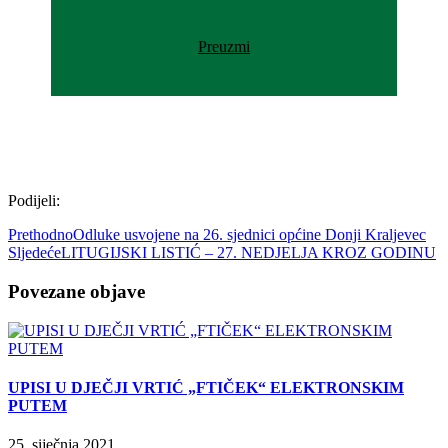
Preuzmi
Podijeli:
Prethodno
Odluke usvojene na 26. sjednici općine Donji Kraljevec
Sljedeće
LITUGIJSKI LISTIĆ – 27. NEDJELJA KROZ GODINU
Povezane objave
UPISI U DJEČJI VRTIĆ „FTIČEK“ ELEKTRONSKIM
PUTEM
25. siječnja 2021.