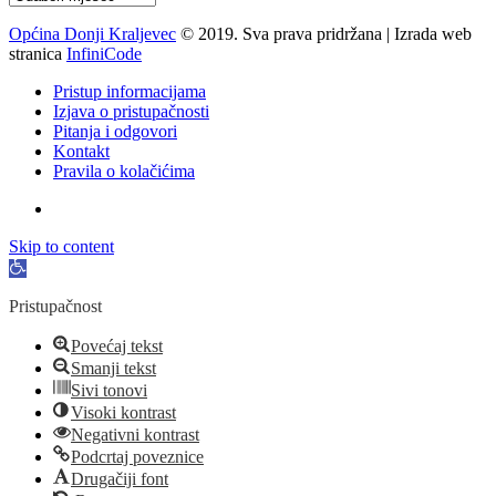
Općina Donji Kraljevec
© 2019. Sva prava pridržana | Izrada web
stranica
InfiniCode
Pristup informacijama
Izjava o pristupačnosti
Pitanja i odgovori
Kontakt
Pravila o kolačićima
Skip to content
Open
toolbar
Pristupačnost
Povećaj tekst
Smanji tekst
Sivi tonovi
Visoki kontrast
Negativni kontrast
Podcrtaj poveznice
Drugačiji font