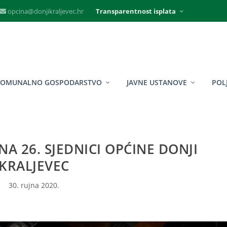
opcina@donjikraljevec.hr
Transparentnost isplata
KOMUNALNO GOSPODARSTVO
JAVNE USTANOVE
POL
A 26. SJEDNICI OPĆINE DONJI
KRALJEVEC
30. rujna 2020.