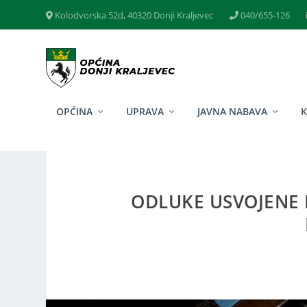
Kolodvorska 52d, 40320 Donji Kraljevec
040/655-126
OPĆINA
UPRAVA
JAVNA NABAVA
ODLUKE USVOJENE N