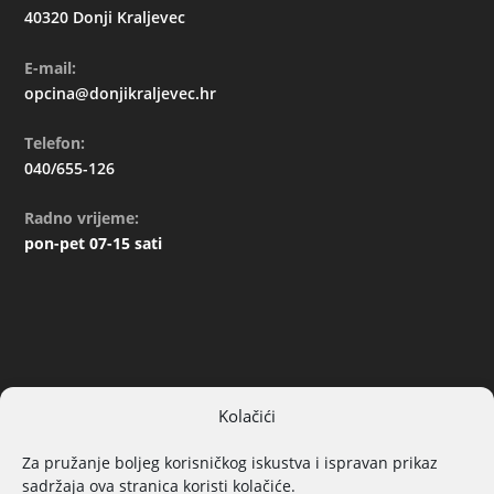
40320 Donji Kraljevec
E-mail:
opcina@donjikraljevec.hr
Telefon:
040/655-126
Radno vrijeme:
pon-pet 07-15 sati
Kolačići
ARHIVA
Za pružanje boljeg korisničkog iskustva i ispravan prikaz
sadržaja ova stranica koristi kolačiće.