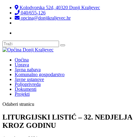
Kolodvorska 52d, 40320 Donji Kraljevec
040/655-126
opcina@donjikraljevec.hr
Transparentnost isplata
Općina
Uprava
Javna nabava
Komunalno gospodarstvo
Javne ustanove
Poljoprivreda
Dokumenti
Projekti
Odaberi stranicu
LITURGIJSKI LISTIĆ – 32. NEDJELJA
KROZ GODINU