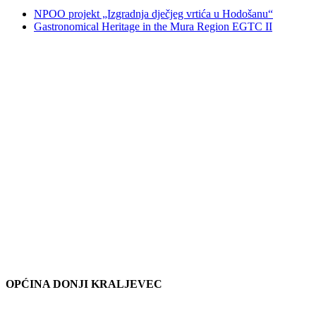
NPOO projekt „Izgradnja dječjeg vrtića u Hodošanu“
Gastronomical Heritage in the Mura Region EGTC II
OPĆINA DONJI KRALJEVEC
Adresa: