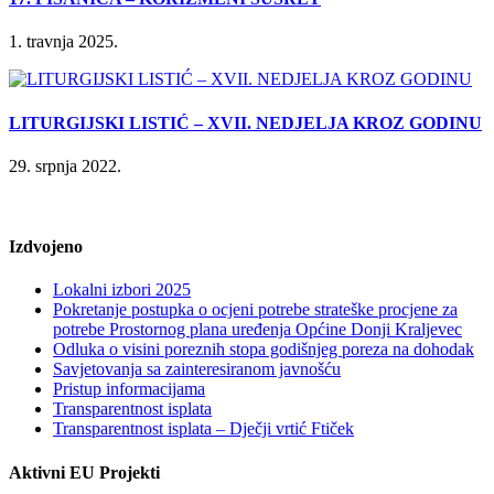
1. travnja 2025.
LITURGIJSKI LISTIĆ – XVII. NEDJELJA KROZ GODINU
29. srpnja 2022.
Izdvojeno
Lokalni izbori 2025
Pokretanje postupka o ocjeni potrebe strateške procjene za
potrebe Prostornog plana uređenja Općine Donji Kraljevec
Odluka o visini poreznih stopa godišnjeg poreza na dohodak
Savjetovanja sa zainteresiranom javnošću
Pristup informacijama
Transparentnost isplata
Transparentnost isplata – Dječji vrtić Ftiček
Aktivni EU Projekti