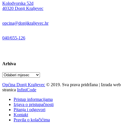
Kolodvorska 52d
,
40320 Donji Kraljevec
E-mail:
opcina@donjikraljevec.hr
Telefon:
040/655-126
Radno vrijeme:
pon-pet 07-15 sati
Arhiva
Arhiva
Općina Donji Kraljevec
© 2019. Sva prava pridržana | Izrada web
stranica
InfiniCode
Pristup informacijama
Izjava o pristupačnosti
Pitanja i odgovori
Kontakt
Pravila o kolačićima