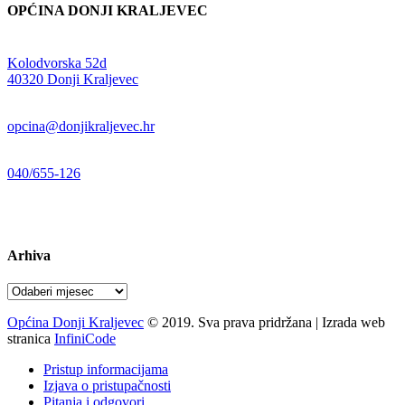
OPĆINA DONJI KRALJEVEC
Adresa:
Kolodvorska 52d
,
40320 Donji Kraljevec
E-mail:
opcina@donjikraljevec.hr
Telefon:
040/655-126
Radno vrijeme:
pon-pet 07-15 sati
Arhiva
Arhiva
Općina Donji Kraljevec
© 2019. Sva prava pridržana | Izrada web
stranica
InfiniCode
Pristup informacijama
Izjava o pristupačnosti
Pitanja i odgovori