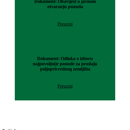
Dokument: Obavijest o javnom
otvaranju ponuda
Preuzmi
Dokument: Odluka o izboru
najpovoljnije ponude za prodaju
poljoprivrednog zemljišta
Preuzmi