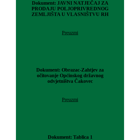
Dokument: JAVNI NATJEČAJ ZA
PRODAJU POLJOPRIVREDNOG
ZEMLJIŠTA U VLASNIŠTVU RH
Preuzmi
Dokument: Obrazac-Zahtjev za
očitovanje Općinskog državnog
odvjetništva Čakovec
Preuzmi
Dokument: Tablica 1