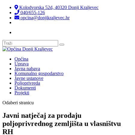
Kolodvorska 52d, 40320 Donji Kraljevec
040/655-126
opcina@donjikraljevec.hr
Transparentnost isplata
Općina
Uprava
Javna nabava
Komunalno gospodarstvo
Javne ustanove
Poljoprivreda
Dokumenti
Projekti
Odaberi stranicu
Javni natječaj za prodaju
poljoprivrednog zemljišta u vlasništvu
RH