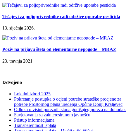
Tečajevi za poljoprivrednike radi održive uporabe pesticida
13. siječnja 2026.
Poziv na prijavu šteta od elementarne nepogode – MRAZ
23. travnja 2021.
Izdvojeno
Lokalni izbori 2025
Pokretanje postupka o ocjeni potrebe strateške procjene za
potrebe Prostornog plana uređenja Općine Donji Kraljevec
Odluka o visini poreznih stopa godišnjeg poreza na dohodak
Savjetovanja sa zainteresiranom javnošću
Pristup informacijama
Transparentnost isplata
Transparentnost isplata – Dječji vrtić Ftiček