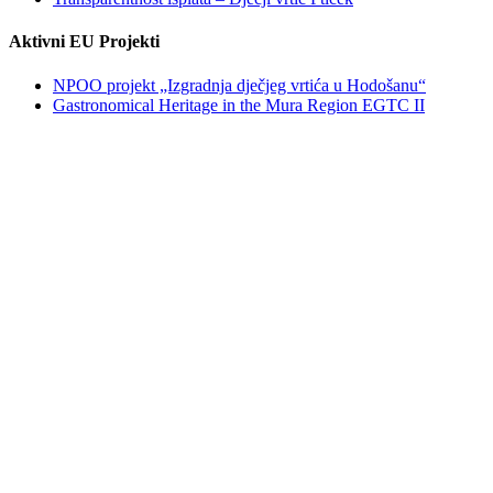
Aktivni EU Projekti
NPOO projekt „Izgradnja dječjeg vrtića u Hodošanu“
Gastronomical Heritage in the Mura Region EGTC II