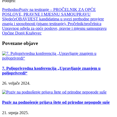
Podijeli:
Prethodno
Poziv na testiranje – PROČELNIK ZA OPĆE
POSLOVE, PRAVNE I MJESNU SAMOUPRAVU
Sljedeće
OBAVIJEST kandidatima u svezi prethodne provjere
znanja i sposobnosti (pisano testiranje)- Pročelnik/pročelnica
Upravnog odjela za opće poslove, pravne i mjesnu samoupravu
Općine Donji Kraljevec
Povezane objave
7. Poljoprivredna konferencija „Upravljanje znanjem u
poljoprivredi“
26. veljače 2024.
Poziv na podnošenje prijava štete od prirodne nepogode suše
21. srpnja 2025.