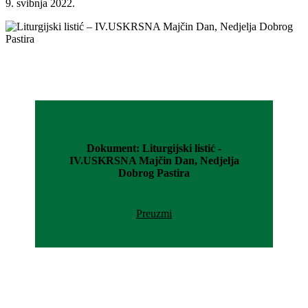
9. svibnja 2022.
Dokument: Liturgijski listić -
IV.USKRSNA Majčin Dan, Nedjelja
Dobrog Pastira
Preuzmi