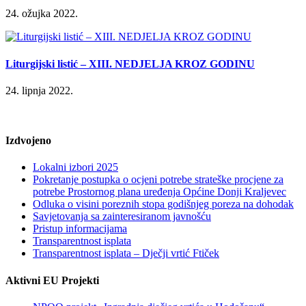
24. ožujka 2022.
Liturgijski listić – XIII. NEDJELJA KROZ GODINU
24. lipnja 2022.
Izdvojeno
Lokalni izbori 2025
Pokretanje postupka o ocjeni potrebe strateške procjene za
potrebe Prostornog plana uređenja Općine Donji Kraljevec
Odluka o visini poreznih stopa godišnjeg poreza na dohodak
Savjetovanja sa zainteresiranom javnošću
Pristup informacijama
Transparentnost isplata
Transparentnost isplata – Dječji vrtić Ftiček
Aktivni EU Projekti