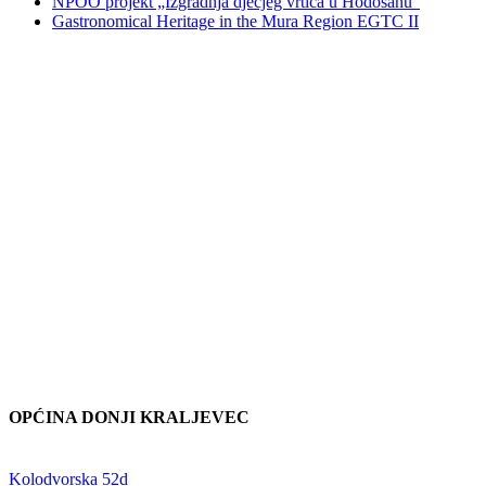
NPOO projekt „Izgradnja dječjeg vrtića u Hodošanu“
Gastronomical Heritage in the Mura Region EGTC II
OPĆINA DONJI KRALJEVEC
Adresa:
Kolodvorska 52d
,