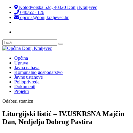
Kolodvorska 52d, 40320 Donji Kraljevec
040/655-126
opcina@donjikraljevec.hr
Transparentnost isplata
Općina
Uprava
Javna nabava
Komunalno gospodarstvo
Javne ustanove
Poljoprivreda
Dokumenti
Projekti
Odaberi stranicu
Liturgijski listić – IV.USKRSNA Majčin
Dan, Nedjelja Dobrog Pastira