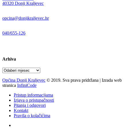
40320 Donji Kraljevec
E-mail:
opcina@donjikraljevec.hr
Telefon:
040/655-126
Radno vrijeme:
pon-pet 07-15 sati
Arhiva
Arhiva
Općina Donji Kraljevec
© 2019. Sva prava pridržana | Izrada web
stranica
InfiniCode
Pristup informacijama
Izjava o pristupačnosti
Pitanja i odgovori
Kontakt
Pravila o kolačićima