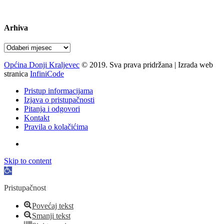
pon-pet 07-15 sati
Arhiva
Arhiva
Općina Donji Kraljevec
© 2019. Sva prava pridržana | Izrada web
stranica
InfiniCode
Pristup informacijama
Izjava o pristupačnosti
Pitanja i odgovori
Kontakt
Pravila o kolačićima
Skip to content
Open
toolbar
Pristupačnost
Povećaj tekst
Smanji tekst