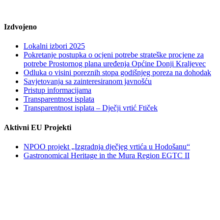
Izdvojeno
Lokalni izbori 2025
Pokretanje postupka o ocjeni potrebe strateške procjene za
potrebe Prostornog plana uređenja Općine Donji Kraljevec
Odluka o visini poreznih stopa godišnjeg poreza na dohodak
Savjetovanja sa zainteresiranom javnošću
Pristup informacijama
Transparentnost isplata
Transparentnost isplata – Dječji vrtić Ftiček
Aktivni EU Projekti
NPOO projekt „Izgradnja dječjeg vrtića u Hodošanu“
Gastronomical Heritage in the Mura Region EGTC II