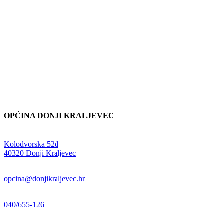
OPĆINA DONJI KRALJEVEC
Adresa:
Kolodvorska 52d
,
40320 Donji Kraljevec
E-mail:
opcina@donjikraljevec.hr
Telefon:
040/655-126
Radno vrijeme: