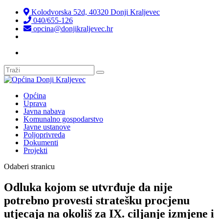
Kolodvorska 52d, 40320 Donji Kraljevec
040/655-126
opcina@donjikraljevec.hr
Transparentnost isplata
Općina
Uprava
Javna nabava
Komunalno gospodarstvo
Javne ustanove
Poljoprivreda
Dokumenti
Projekti
Odaberi stranicu
Odluka kojom se utvrđuje da nije
potrebno provesti stratešku procjenu
utjecaja na okoliš za IX. ciljanje izmjene i