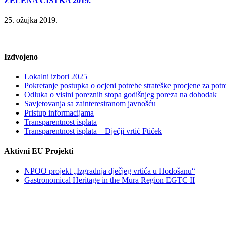
ZELENA ČISTKA 2019.
25. ožujka 2019.
Izdvojeno
Lokalni izbori 2025
Pokretanje postupka o ocjeni potrebe strateške procjene za po
Odluka o visini poreznih stopa godišnjeg poreza na dohodak
Savjetovanja sa zainteresiranom javnošću
Pristup informacijama
Transparentnost isplata
Transparentnost isplata – Dječji vrtić Ftiček
Aktivni EU Projekti
NPOO projekt „Izgradnja dječjeg vrtića u Hodošanu“
Gastronomical Heritage in the Mura Region EGTC II