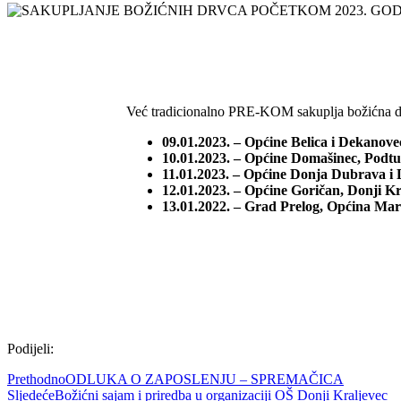
Već tradicionalno PRE-KOM sakuplja božićna drv
09.01.2023. – Općine Belica i Dekanove
10.01.2023. – Općine Domašinec, Podtur
11.01.2023. – Općine Donja Dubrava i 
12.01.2023. – Općine Goričan, Donji Kr
13.01.2022. – Grad Prelog, Općina Mart
Podijeli:
Prethodno
ODLUKA O ZAPOSLENJU – SPREMAČICA
Sljedeće
Božićni sajam i priredba u organizaciji OŠ Donji Kraljevec