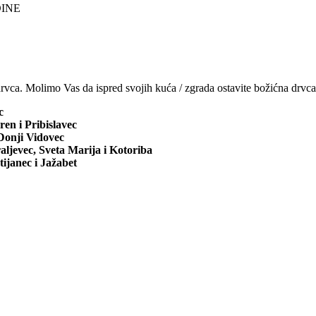
ca. Molimo Vas da ispred svojih kuća / zgrada ostavite božićna drvca
c
en i Pribislavec
Donji Vidovec
aljevec, Sveta Marija i Kotoriba
ijanec i Jažabet