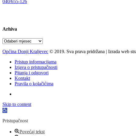
040/655-126
Radno vrijeme:
pon-pet 07-15 sati
Arhiva
Arhiva
Općina Donji Kraljevec
© 2019. Sva prava pridržana | Izrada web st
Pristup informacijama
Izjava o pristupačnosti
Pitanja i odgovori
Kontakt
Pravila o kolačićima
Skip to content
Open
toolbar
Pristupačnost
Povećaj tekst