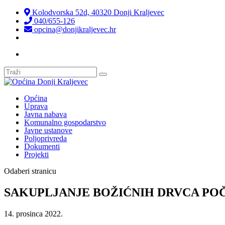
Kolodvorska 52d, 40320 Donji Kraljevec
040/655-126
opcina@donjikraljevec.hr
Transparentnost isplata
Općina
Uprava
Javna nabava
Komunalno gospodarstvo
Javne ustanove
Poljoprivreda
Dokumenti
Projekti
Odaberi stranicu
SAKUPLJANJE BOŽIĆNIH DRVCA POČ
14. prosinca 2022.