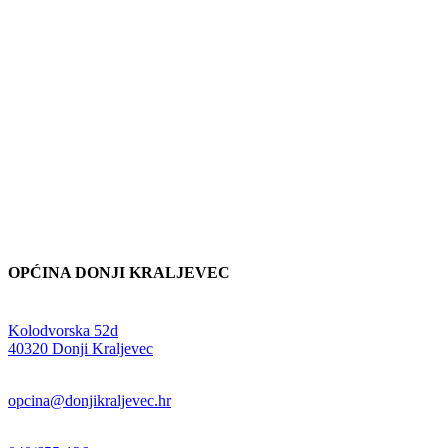
OPĆINA DONJI KRALJEVEC
Adresa:
Kolodvorska 52d
,
40320 Donji Kraljevec
E-mail:
opcina@donjikraljevec.hr
Telefon: