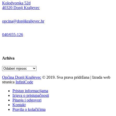
Kolodvorska 52d
,
40320 Donji Kraljevec
E-mail:
opcina@donjikraljevec.hr
Telefon:
040/655-126
Radno vrijeme:
pon-pet 07-15 sati
Arhiva
Arhiva
Općina Donji Kraljevec
© 2019. Sva prava pridržana | Izrada web
stranica
InfiniCode
Pristup informacijama
Izjava o pristupačnosti
Pitanja i odgovori
Kontakt
Pravila o kolačićima