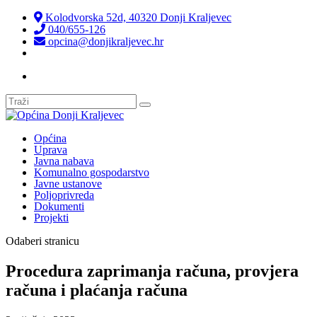
Kolodvorska 52d, 40320 Donji Kraljevec
040/655-126
opcina@donjikraljevec.hr
Transparentnost isplata
Općina
Uprava
Javna nabava
Komunalno gospodarstvo
Javne ustanove
Poljoprivreda
Dokumenti
Projekti
Odaberi stranicu
Procedura zaprimanja računa, provjera
računa i plaćanja računa