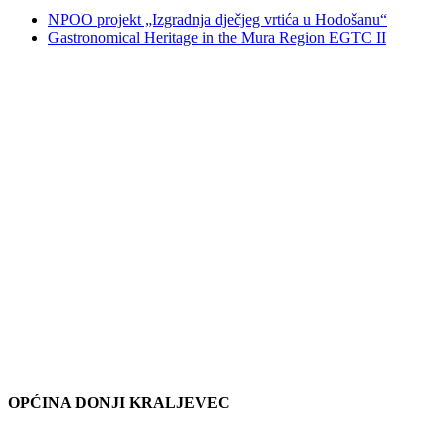
NPOO projekt „Izgradnja dječjeg vrtića u Hodošanu“
Gastronomical Heritage in the Mura Region EGTC II
OPĆINA DONJI KRALJEVEC
Adresa: