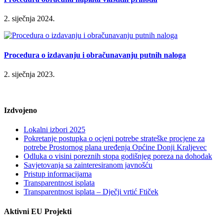
2. siječnja 2024.
Procedura o izdavanju i obračunavanju putnih naloga
2. siječnja 2023.
Izdvojeno
Lokalni izbori 2025
Pokretanje postupka o ocjeni potrebe strateške procjene za
potrebe Prostornog plana uređenja Općine Donji Kraljevec
Odluka o visini poreznih stopa godišnjeg poreza na dohodak
Savjetovanja sa zainteresiranom javnošću
Pristup informacijama
Transparentnost isplata
Transparentnost isplata – Dječji vrtić Ftiček
Aktivni EU Projekti