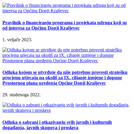
Pravilnik o financiranju programa i projekata udruga koji su
od interesa za Općinu Donji Kraljevec
1. veljače 2023.
Odluka kojom se utvrđuje da nije potrebno provesti stratešku
procjenu utjecaja na okoliš za IX. ciljanje izmjene i dopune
Prostornog plana uređenja Općine Donji Kraljevec
29. studenoga 2022.
Odluka o zabrani i otkazivanju svih javnih i kulturnih
događanja, javnih skupova i proslava