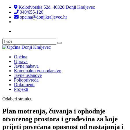
Kolodvorska 52d, 40320 Donji Kraljevec
040/655-126
opcina@donjikraljevec.hr
Transparentnost isplata
Općina
Uprava
Javna nabava
Komunalno gospodarstvo
Javne ustanove
Poljoprivreda
Dokumenti
Projekti
Odaberi stranicu
Plan motrenja, čuvanja i ophodnje
otvorenog prostora i građevina za koje
prijeti povećana opasnost od nastajanja i