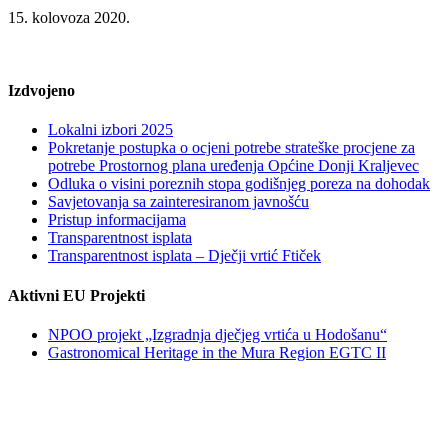
15. kolovoza 2020.
Izdvojeno
Lokalni izbori 2025
Pokretanje postupka o ocjeni potrebe strateške procjene za
potrebe Prostornog plana uređenja Općine Donji Kraljevec
Odluka o visini poreznih stopa godišnjeg poreza na dohodak
Savjetovanja sa zainteresiranom javnošću
Pristup informacijama
Transparentnost isplata
Transparentnost isplata – Dječji vrtić Ftiček
Aktivni EU Projekti
NPOO projekt „Izgradnja dječjeg vrtića u Hodošanu“
Gastronomical Heritage in the Mura Region EGTC II