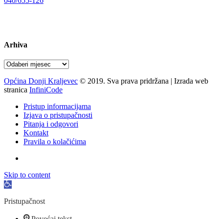
040/655-126
Radno vrijeme:
pon-pet 07-15 sati
Arhiva
Arhiva
Općina Donji Kraljevec
© 2019. Sva prava pridržana | Izrada web
stranica
InfiniCode
Pristup informacijama
Izjava o pristupačnosti
Pitanja i odgovori
Kontakt
Pravila o kolačićima
Skip to content
Open
toolbar
Pristupačnost
Povećaj tekst