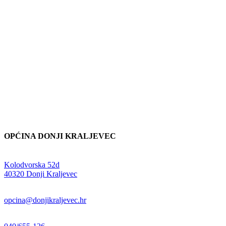
OPĆINA DONJI KRALJEVEC
Adresa:
Kolodvorska 52d
,
40320 Donji Kraljevec
E-mail:
opcina@donjikraljevec.hr
Telefon: