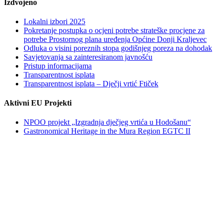
Izdvojeno
Lokalni izbori 2025
Pokretanje postupka o ocjeni potrebe strateške procjene za
potrebe Prostornog plana uređenja Općine Donji Kraljevec
Odluka o visini poreznih stopa godišnjeg poreza na dohodak
Savjetovanja sa zainteresiranom javnošću
Pristup informacijama
Transparentnost isplata
Transparentnost isplata – Dječji vrtić Ftiček
Aktivni EU Projekti
NPOO projekt „Izgradnja dječjeg vrtića u Hodošanu“
Gastronomical Heritage in the Mura Region EGTC II