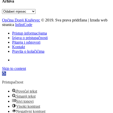
Arhiva
Arhiva
Općina Donji Kraljevec
© 2019. Sva prava pridržana | Izrada web
stranica
InfiniCode
Pristup informacijama
Izjava o pristupačnosti
Pitanja i odgovori
Kontakt
Pravila o kolačićima
Skip to content
Open
toolbar
Pristupačnost
Povećaj tekst
Smanji tekst
Sivi tonovi
Visoki kontrast
Negativni kontrast