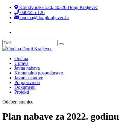
Kolodvorska 52d, 40320 Donji Kraljevec
040/655-126
opcina@donjikraljevec.hr
Transparentnost isplata
Općina
Uprava
Javna nabava
Komunalno gospodarstvo
Javne ustanove
Poljoprivreda
Dokumenti
Projekti
Odaberi stranicu
Plan nabave za 2022. godinu