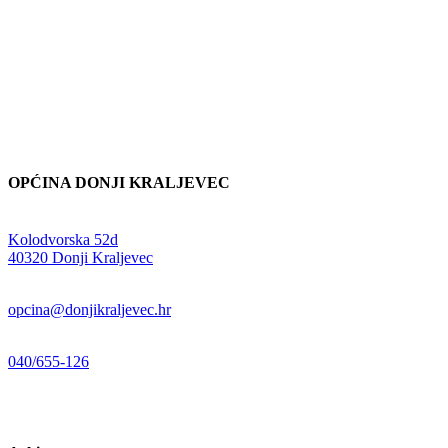
OPĆINA DONJI KRALJEVEC
Adresa:
Kolodvorska 52d
,
40320 Donji Kraljevec
E-mail:
opcina@donjikraljevec.hr
Telefon:
040/655-126
Radno vrijeme:
pon-pet 07-15 sati