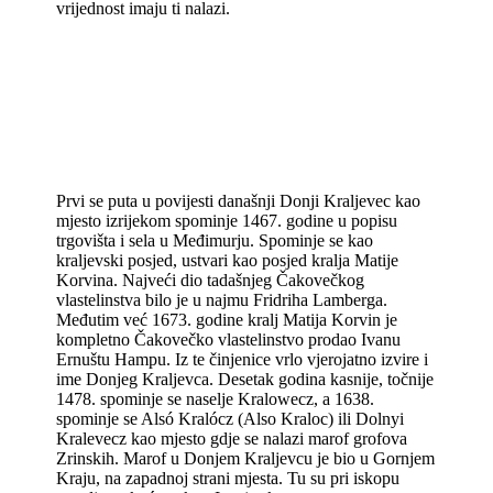
vrijednost imaju ti nalazi.
Prvi se puta u povijesti današnji Donji Kraljevec kao
mjesto izrijekom spominje 1467. godine u popisu
trgovišta i sela u Međimurju. Spominje se kao
kraljevski posjed, ustvari kao posjed kralja Matije
Korvina. Najveći dio tadašnjeg Čakovečkog
vlastelinstva bilo je u najmu Fridriha Lamberga.
Međutim već 1673. godine kralj Matija Korvin je
kompletno Čakovečko vlastelinstvo prodao Ivanu
Ernuštu Hampu. Iz te činjenice vrlo vjerojatno izvire i
ime Donjeg Kraljevca. Desetak godina kasnije, točnije
1478. spominje se naselje Kralowecz, a 1638.
spominje se Alsó Kralócz (Also Kraloc) ili Dolnyi
Kralevecz kao mjesto gdje se nalazi marof grofova
Zrinskih. Marof u Donjem Kraljevcu je bio u Gornjem
Kraju, na zapadnoj strani mjesta. Tu su pri iskopu