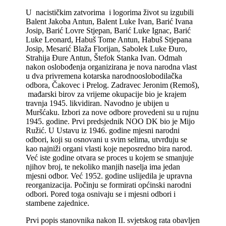
U nacističkim zatvorima i logorima život su izgubili
Balent Jakoba Antun, Balent Luke Ivan, Barić Ivana
Josip, Barić Lovre Stjepan, Barić Luke Ignac, Barić
Luke Leonard, Habuš Tome Antun, Habuš Stjepana
Josip, Mesarić Blaža Florijan, Sabolek Luke Đuro,
Strahija Đure Antun, Štefok Stanka Ivan. Odmah
nakon oslobođenja organizirana je nova narodna vlast
u dva privremena kotarska narodnooslobodilačka
odbora, Čakovec i Prelog. Zadravec Jeronim (Remoš),
mađarski birov za vrijeme okupacije bio je krajem
travnja 1945. likvidiran. Navodno je ubijen u
Muršćaku. Izbori za nove odbore provedeni su u rujnu
1945. godine. Prvi predsjednik NOO DK bio je Mijo
Ružić. U Ustavu iz 1946. godine mjesni narodni
odbori, koji su osnovani u svim selima, utvrđuju se
kao najniži organi vlasti koje neposredno bira narod.
Već iste godine otvara se proces u kojem se smanjuje
njihov broj, te nekoliko manjih naselja ima jedan
mjesni odbor. Već 1952. godine uslijedila je upravna
reorganizacija. Počinju se formirati općinski narodni
odbori. Pored toga osnivaju se i mjesni odbori i
stambene zajednice.
Prvi popis stanovnika nakon II. svjetskog rata obavljen