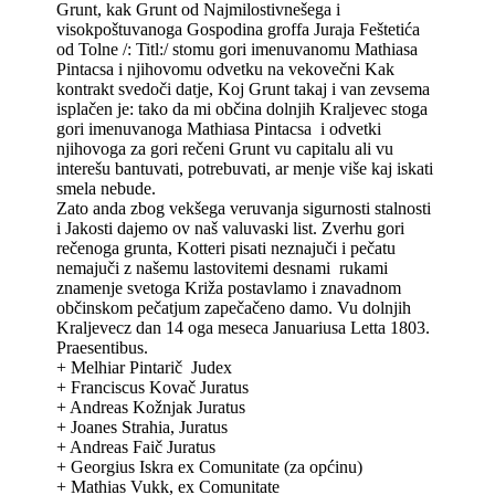
Grunt, kak Grunt od Najmilostivnešega i
visokpoštuvanoga Gospodina groffa Juraja Feštetića
od Tolne /: Titl:/ stomu gori imenuvanomu Mathiasa
Pintacsa i njihovomu odvetku na vekovečni Kak
kontrakt svedoči datje, Koj Grunt takaj i van zevsema
isplačen je: tako da mi občina dolnjih Kraljevec stoga
gori imenuvanoga Mathiasa Pintacsa i odvetki
njihovoga za gori rečeni Grunt vu capitalu ali vu
interešu bantuvati, potrebuvati, ar menje više kaj iskati
smela nebude.
Zato anda zbog vekšega veruvanja sigurnosti stalnosti
i Jakosti dajemo ov naš valuvaski list. Zverhu gori
rečenoga grunta, Kotteri pisati neznajuči i pečatu
nemajuči z našemu lastovitemi desnami rukami
znamenje svetoga Križa postavlamo i znavadnom
občinskom pečatjum zapečačeno damo. Vu dolnjih
Kraljevecz dan 14 oga meseca Januariusa Letta 1803.
Praesentibus.
+ Melhiar Pintarič Judex
+ Franciscus Kovač Juratus
+ Andreas Kožnjak Juratus
+ Joanes Strahia, Juratus
+ Andreas Faič Juratus
+ Georgius Iskra ex Comunitate (za općinu)
+ Mathias Vukk, ex Comunitate