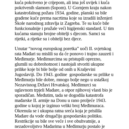
kuća pokriveno je crijepom, ali ima još uvijek i kuća
pokrivenih slamom (šopom). U Gornjem kraju nakon
katastrofalnog požara 1934. godine, planski su bile
građene kuće prema nacrtima koje su izradili inženjeri
Škole narodnog zdravlja iz Zagreba. Te su kuće bile
funkcionalnije i pružale veći higijenski standard. U tim
kućama stanuju brojne obitelji s djecom. Samci su
rijetki, a rijetke su i obitelji bez djece.
Unutar “novog europskog poretka” uoči II. svjetskog
rata Mađari su mislili su da će ponovo i trajno zauzeti i
Međimurje. Međimurcima su pristupili oprezno,
glumili su dobrohotnost i nastojali stvoriti ukupne
prilike koje bi bile bolje od onih u Kraljevini
Jugoslaviji. Do 1943. godine gospodarske su prilike u
Međimurju bile dobre, mnogo bolje nego u ustaškoj
Nezavisnog Državi Hrvatskoj. Međimurci su
uglavnom trpjeli Mađare, a otpor njihovoj vlasti bio je
sporadičan. Međutim, tada se dogodila katastrofa
mađarske II. armije na Donu u rano proljeće 1943.
godine u kojoj je izginuo veliki broj Međimuraca.
Okrenula se i ukupna ratna sreća koja je prisilila
Mađare da vode drugačiju gospodarsku politiku.
Restrikcije su bile sve veće i sve obuhvatnije, a
nezadovoljstvo Mađarima u Međimurju postalo je