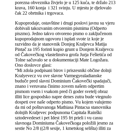
porezna obveznika živjelo je u 125 kuća, te držalo 213
krava, 160 konja i 321 svinju. U mjestu je djelovalo
čak 22 obrtnika i trgovaca.
Kupoprodaje, ostavštine i drugi poslovi javnu su vjeru
dobivali takozvanim otvorenim pismima (Odperto
piszmo). Jedno takvo otvoreno pismo o zaključenom
kupoprodajnom ugovoru i isplati svote iz koje je
razvidno da je stanovnik Donjeg Kraljevca Matija
Pintač za 195 forinti kupio grunt u Donjem Kraljevcu
od Čakovečkog vlastelinstva grofa Jurja Feštetića od
Tolne sačuvalo se u dokumentaciji Mate Logožara.
Ono doslovce glasi:
“Mi zdola podpisani birov i priszesniki občine dolnji
Kralyevecz vu ove slavne Varmegyealadianske
buduče pred slavni Dominium Čakovečki spadajuči,
znano i veruvana činimo zovem našem odpertim
pismom vsem i vsakom pred či goder svetelj obraz
illiti lice gospodsko napre denes zutra bude vtegnulo
dospeti ove naše odperto pismo. Vu kojem valujemo
da mi od poštuvanoga Mathiasa Pintacsa stanovnika
dolnjih Kraljevec podpunoma Capitala Rainški
sztodevedeset i pet Idest 195 frt prieli i vu cassu
slavnoga Dominiuma Čakovečkoga položili jesmo za
sestie No 2/8 ((2/8 sesije, 1 kmetskog selišta) illiti za