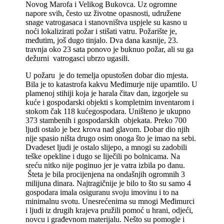
Novog Marofa i Velikog Bukovca. Uz ogromne
napore svih, često uz životne opasnosti, udružene
snage vatrogasaca i stanovništva uspjele su kasno u
noći lokalizirati požar i stišati vatru. Požarište je,
međutim, još dugo tinjalo. Dva dana kasnije, 23.
travnja oko 23 sata ponovo je buknuo požar, ali su ga
dežurni vatrogasci ubrzo ugasili.
U požaru je do temelja opustošen dobar dio mjesta.
Bila je to katastrofa kakvu Međimurje nije upamtilo. U
plamenoj stihiji koja je harala čitav dan, izgorjele su
kuće i gospodarski objekti s kompletnim inventarom i
stokom čak 118 kućegospodara. Uništeno je ukupno
373 stambenih i gospodarskih objekata. Preko 700
ljudi ostalo je bez krova nad glavom. Dobar dio njih
nije spasio ništa drugo osim onoga što je imao na sebi.
Dvadeset ljudi je ostalo slijepo, a mnogi su zadobili
teške opekline i dugo se liječili po bolnicama. Na
sreću nitko nije poginuo jer je vatra izbila po danu.
Šteta je bila procijenjena na ondašnjih ogromnih 3
milijuna dinara. Najtragičnije je bilo to što su samo 4
gospodara imala osiguranu svoju imovinu i to na
minimalnu svotu. Unesrećenima su mnogi Međimurci
i ljudi iz drugih krajeva pružili pomoć u hrani, odjeći,
novcu i građevnom materijalu. Nešto su pomogle i