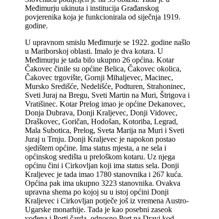
Međimurju ukinuta i institucija Građanskog
povjerenika koja je funkcionirala od siječnja 1919.
godine.
U upravnom smislu Međimurje se 1922. godine našlo
u Mariborskoj oblasti. Imalo je dva kotara. U
Međimurju je tada bilo ukupno 26 općina. Kotar
Čakovec činile su općine Belica, Čakovec okolica,
Čakovec trgovište, Gornji Mihaljevec, Macinec,
Mursko Središće, Nedelišće, Podturen, Strahoninec,
Sveti Juraj na Bregu, Sveti Martin na Muri, Štrigova i
Vratišinec. Kotar Prelog imao je općine Dekanovec,
Donja Dubrava, Donji Kraljevec, Donji Vidovec,
Draškovec, Goričan, Hodošan, Kotoriba, Legrad,
Mala Subotica, Prelog, Sveta Marija na Muri i Sveti
Juraj u Trnju. Donji Kraljevec je napokon postao
sjedištem općine. Ima status mjesta, a ne sela i
općinskog središta u preloškom kotaru. Uz njega
općinu čini i Cirkovljan koji ima status sela. Donji
Kraljevec je tada imao 1780 stanovnika i 267 kuća.
Općina pak ima ukupno 3223 stanovnika. Ovakva
upravna shema po kojoj su u istoj općini Donji
Kraljevec i Cirkovljan potječe još iz vremena Austro-
Ugarske monarhije. Tada je kao posebni zaseok
vođena i Porti čarda, odnosno Port na Dravi kod