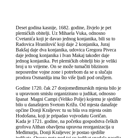
Deset godina kasnije, 1682. godine, živjelo je pet
plemićkih obitelji. Uz Mihaela Vuka, odnosno
Cvetanića koji je davao jednog konjanika, bili su to
Radovica Hranilović koji daje 2 konjanika, Juraj
Bakšaj daje dva konjanika, udovica Gregora Piveca
daje jednog konjanika i Ivan Makaj također daje
jednog konjanika. Pet plemićkih obitelji bio je veliki
broj u to vrijeme. On se može tumačiti blizinom
neposredne vojne zone i potrebom da se u slučaju
prodora Osmanlija ima što više ljudi pod oružjem.
Godine 1720. čak 27 donjomeđimurskih mjesta bilo je
u upravnom smislu organizirano u judikat, odnosno
španat Magni Campi (Veliko Polje) kojemu je sjedište
bilo u današnjem Svetom Križu. Od mjesta današnje
općine Donji Kraljevec tu su bila sva mjesta osim
Hodošana, koji je pripadao vojvodatu Goričan.
Kada je 1721. godine, na početku gospodstva čeških
grofova Althan obavljena upravna reorganizacija u
Međimurju, Donji Kraljevec je postao sjedište
judikata. Ovoga puta pod taj su judikat spadala naselja