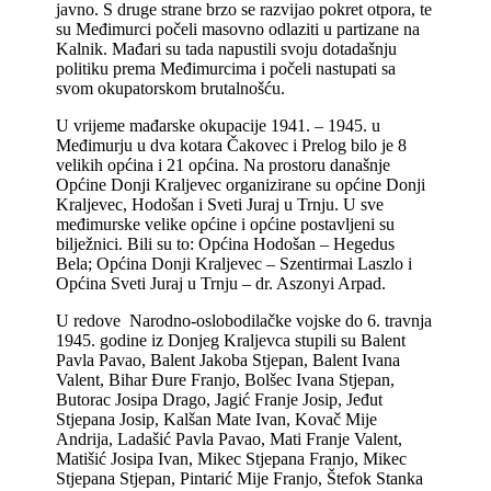
javno. S druge strane brzo se razvijao pokret otpora, te
su Međimurci počeli masovno odlaziti u partizane na
Kalnik. Mađari su tada napustili svoju dotadašnju
politiku prema Međimurcima i počeli nastupati sa
svom okupatorskom brutalnošću.
U vrijeme mađarske okupacije 1941. –
1945. u
Međimurju u dva kotara Čakovec i Prelog bilo je 8
velikih općina i 21 općina. Na prostoru današnje
Općine Donji Kraljevec organizirane su općine Donji
Kraljevec, Hodošan i Sveti Juraj u Trnju. U sve
međimurske velike općine i općine postavljeni su
bilježnici. Bili su to: Općina Hodošan –
Hegedus
Bela; Općina Donji Kraljevec –
Szentirmai Laszlo i
Općina Sveti Juraj u Trnju –
dr. Aszonyi Arpad.
U redove Narodno-
oslobodilačke vojske do 6. travnja
1945. godine iz Donjeg Kraljevca stupili su Balent
Pavla Pavao, Balent Jakoba Stjepan, Balent Ivana
Valent, Bihar Đure Franjo, Bolšec Ivana Stjepan,
Butorac Josipa Drago, Jagić Franje Josip, Jeđut
Stjepana Josip, Kalšan Mate Ivan, Kovač Mije
Andrija, Ladašić Pavla Pavao, Mati Franje Valent,
Matišić Josipa Ivan, Mikec Stjepana Franjo, Mikec
Stjepana Stjepan, Pintarić Mije Franjo, Štefok Stanka