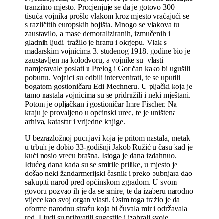
tranzitno mjesto. Procjenjuje se da je gotovo 300
tisuća vojnika prošlo vlakom kroz mjesto vraćajući se
s različitih europskih bojišta. Mnogo se vlakova tu
zaustavilo, a mase demoraliziranih, izmučenih i
gladnih ljudi tražilo je hranu i okrjepu. Vlak s
mađarskim vojnicima 3. studenog 1918. godine bio je
zaustavljen na kolodvoru, a vojnike su vlasti
namjeravale poslati u Prelog i Goričan kako bi ugušili
pobunu. Vojnici su odbili intervenirati, te se uputili
bogatom gostioničaru Edi Mechneru. U pljački koja je
tamo nastala vojnicima su se pridružili i neki mještani.
Potom je opljačkan i gostioničar Imre Fischer. Na
kraju je provaljeno u općinski ured, te je uništena
arhiva, katastar i vrijedne knjige.
U bezrazložnoj pucnjavi koja je pritom nastala, metak
u trbuh je dobio 33-
godišnji Jakob Ružić u času kad je
kući nosio vreću brašna. Istoga je dana izdahnuo.
Idućeg dana kada su se smirile prilike, u mjesto je
došao neki žandarmerijski časnik i preko bubnjara dao
sakupiti narod pred općinskom zgradom. U svom
govoru pozvao ih je da se smire, te da izaberu narodno
vijeće kao svoj organ vlasti. Osim toga tražio je da
oforme narodnu stražu koja bi čuvala mir i održavala
red. Ljudi su prihvatili sugestije i izabrali svoje