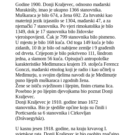
Godine 1900. Donji Kraljevec, odnosno mađarski
Murakirály, imao je ukupno 1366 stanovnika.
Muškaraca je bilo 674, a žena 692. Za hrvatski kao
materinji jezik izjasnilo se 1304, mađarski 47, a za
njemački 7 stanovnika. Po vjeri rimokatolika je bilo
1349, dok je 17 stanovnika bilo židovske
vjeroispovijesti. Čak je 799 stanovnika bilo pismeno.
U mjestu je bilo 168 kuća. Od toga 149 kuća je bilo
zidanih, 10 ih je bilo od nabijene zemlje i 9 građenih
od drveta. Crijepom je bilo pokriveno 111, šindrom
jedna, a slamom 56 kuća. Opisujući antropološke
karakteristike Međimuraca krajem 19. stoljeća Ferencz
Gonczi, mađarski etnolog koji je radio i kao učitelj u
Međimurju, u svojim djelima navodi da je Međimurje
puno lijepih muškaraca i zgodnih žena.
Žene se ističu svježinom i lijepim, finim crtama lica.
Posebno je po lijepim djevojkama bio poznat Donji
Kraljevec.
Donji Kraljevec je 1910. godine imao 1672
stanovnika. Bio je sjedište općine koju su činili i
Porticsarda sa 6 stanovnika i Cirkovljan
(Drávaegyház).
U kasnu jesen 1918. godine, na kraju krvavog I.
svjetskog rata, Donji Kraljevec je bio osobito značajno