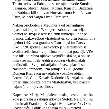
Trasin, udovica Pahek, te se uz njih navode Smolek,
Salamon, Stričan, Jurak i Kozari. Kmetovi Baltazara
pl. Bobinca bili su: Ivan Horvat, Tomo Hunić, Ivan
Cifra, Mihael Varga i Ivan Cifra stariji.
Nakon oslobođenja Međimurja od osmanlijske
opasnosti krajem 17. stoljeća zaboravili su seljaci-
vojnici na svoju višedesetljetnu funkciju. Tada je
granica Čakovečkog vlastelinstva, koju su branili, bila
ujedno i državna granica s Osmanlijskim Carstvom.
Oko 1720. godine Čakovečko je vlastelinstvo sa
svojim seljacima –
vojnicima bilo u pat poziciji. Više
nije bila potrebna njihova vojnička služba, a oni se
nisu više niti htjeli vratiti u položaj vlastelinskih
podložnika. Svoje urbarijalne obveze plaćali su
zakupom (arendom). Na primjer, 1720. godine u
Donjem Kraljevcu nekadašnje vojničke obitelji
Lovrenčić, Čuk, Kovač, Kadonić i Kuznjak nemaju
urbarijalne obveze prema vlastelinstvu, već plaćaju
najam (arendu) vlastelinstvu.
Kapela sv. Marije Magdalene imala je osminu selišta
koje je držala u zakupu udovica Štefok. Na Dravi su
mlin imali Franjo pl. Kušogi i Ivan Lovrenčić. Osim
Lovrenčića, Lobljaka i Stjuka svi su kmetovi