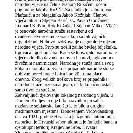
narodno vijeće na čelu s Ivanom Ružićem, ocem
poginulog Jakoba Ružića. Za tajnika je izabran Ivan
Plaftarić, a za blagajnika Jakob Kožnjak. Članovi
vijeća bili su i Stjepan Barić, st., Pavao Goričanec,
Leonard Kalšan, Rok Kožnjak i Stjepan Mikec. Vijeće
je osnovalo narodnu stražu sastavljenu od
dvadesetčetvorice muškaraca koji su bili vojnički
organizirani. Njihovo uzdržavanje osiguralo je mjesno
narodno vijeće. Prvo su trošili zalihe bivšeg bilježnika,
trgovaca i gostioničara. Kada se to iscrpilo, narodno je
vijeće odredilo davanja u novcu i naravi, uglavnom u
živežnim namirnicama. Narodna je straža imala svog
kuhara i konobara. Svaki je pripadnik narodne straže
dobivao pored hrane i pića i po 20 kruna plaće
dnevno. Zbog velikih troškova broj se pripadnika
narodne straže brzo smanjivao, da bi konačno ostala
samo dvojica stražara.
Zahvaljujući djelovanju lokalnog narodnog vijeća, u
Donjem Kraljevcu nije bilo izravnih represalija
mađarske soldateske kao što je to bilo u drugim
međimurskim mjestima. Donošenjem Vidovdanskog
ustava 1921. godine Hrvatska je izgubila autonomiju,
raspušten je Hrvatski sabor, ukinuta je funkcija bana, a
cjelokupni teritorij Kraljevine Srba, Hrvata i
Slovenaca podijeljen je na 33 oblasti. Tada je u