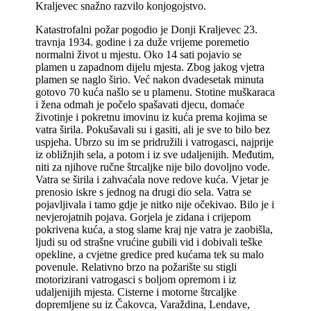
Kraljevec snažno razvilo konjogojstvo.
Katastrofalni požar pogodio je Donji Kraljevec 23.
travnja 1934. godine i za duže vrijeme poremetio
normalni život u mjestu. Oko 14 sati pojavio se
plamen u zapadnom dijelu mjesta. Zbog jakog vjetra
plamen se naglo širio. Već nakon dvadesetak minuta
gotovo 70 kuća našlo se u plamenu. Stotine muškaraca
i žena odmah je počelo spašavati djecu, domaće
životinje i pokretnu imovinu iz kuća prema kojima se
vatra širila. Pokušavali su i gasiti, ali je sve to bilo bez
uspjeha. Ubrzo su im se pridružili i vatrogasci, najprije
iz obližnjih sela, a potom i iz sve udaljenijih. Međutim,
niti za njihove ručne štrcaljke nije bilo dovoljno vode.
Vatra se širila i zahvaćala nove redove kuća. Vjetar je
prenosio iskre s jednog na drugi dio sela. Vatra se
pojavljivala i tamo gdje je nitko nije očekivao. Bilo je i
nevjerojatnih pojava. Gorjela je zidana i crijepom
pokrivena kuća, a stog slame kraj nje vatra je zaobišla,
ljudi su od strašne vrućine gubili vid i dobivali teške
opekline, a cvjetne gredice pred kućama tek su malo
povenule. Relativno brzo na požarište su stigli
motorizirani vatrogasci s boljom opremom i iz
udaljenijih mjesta. Cisterne i motorne štrcaljke
dopremljene su iz Čakovca, Varaždina, Lendave,