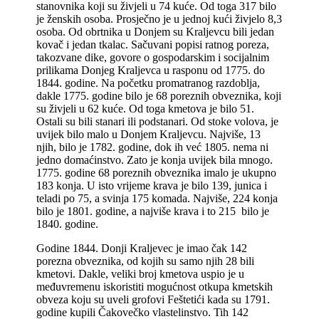
stanovnika koji su živjeli u 74 kuće. Od toga 317 bilo
je ženskih osoba. Prosječno je u jednoj kući živjelo 8,3
osoba. Od obrtnika u Donjem su Kraljevcu bili jedan
kovač i jedan tkalac. Sačuvani popisi ratnog poreza,
takozvane dike, govore o gospodarskim i socijalnim
prilikama Donjeg Kraljevca u rasponu od 1775. do
1844. godine. Na početku promatranog razdoblja,
dakle 1775. godine bilo je 68 poreznih obveznika, koji
su živjeli u 62 kuće. Od toga kmetova je bilo 51.
Ostali su bili stanari ili podstanari. Od stoke volova, je
uvijek bilo malo u Donjem Kraljevcu. Najviše, 13
njih, bilo je 1782. godine, dok ih već 1805. nema ni
jedno domaćinstvo. Zato je konja uvijek bila mnogo.
1775. godine 68 poreznih obveznika imalo je ukupno
183 konja. U isto vrijeme krava je bilo 139, junica i
teladi po 75, a svinja 175 komada. Najviše, 224 konja
bilo je 1801. godine, a najviše krava i to 215 bilo je
1840. godine.
Godine 1844. Donji Kraljevec je imao čak 142
porezna obveznika, od kojih su samo njih 28 bili
kmetovi. Dakle, veliki broj kmetova uspio je u
međuvremenu iskoristiti mogućnost otkupa kmetskih
obveza koju su uveli grofovi Feštetići kada su 1791.
godine kupili Čakovečko vlastelinstvo. Tih 142