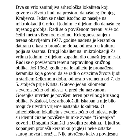
Dva su vrlo zanimljiva arheološka lokaliteta koji
govore o životu ljudi na prostoru današnjeg Donjeg
Kraljevca. Jedan se nalazi istočno uz naselje na
mikrolokaciji Gorice i jednim je dijelom dio današnjeg
mjesnog groblja. Radi se o povišenom terenu više od
četiri metra višem od okoline. Rekognosciranjem
terena obavljenim 1977. godine nađena je keramika
datirana u kasno brončano doba, odnosno u kulturu
polja sa žarama. Drugi lokalitet na mikrolokaciji Za
vrtima jednim je dijelom zapadni dio današnjeg mjesta.
Radi se o povišenom terenu nepravilnog kružnog
oblika. Još 1962. godine na lokalitetu je pronađena
keramika koja govori da se radi o ostacima života ljudi
u starijem željeznom dobu, odnosno vremenu od 7. do
5. stoljeća prije Krista. Gotovo jedan kilometar
sjeveroistočno od mjesta u predjelu nazvanom
Gorenjka utvrđen je povišeni teren pravilnog kružnog
oblika. Nažalost, bez arheoloških iskapanja nije bilo
moguće utvrditi vrijeme nastanka lokaliteta. O
arheološkom lokalitetu sjeveroistočno od mjesta gdje
su identificirane povišene humke zvane “Gorenjka”
govori i Dragutin Kaniški u svojim zapisima. Ljudi su
kopanjem pronašli keramiku (cigle) i neke ostatke
starog novca i oružja. Nije utvrđeno kakvu povijesnu