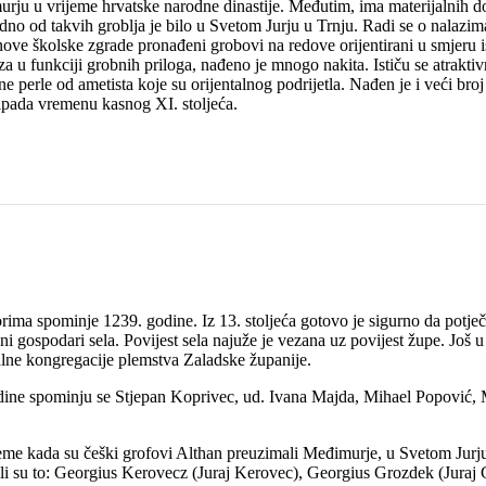
rju u vrijeme hrvatske narodne dinastije. Međutim, ima materijalnih do
no od takvih groblja je bilo u Svetom Jurju u Trnju. Radi se o nalazim
 nove školske zgrade pronađeni grobovi na redove orijentirani u smjeru 
a u funkciji grobnih priloga, nađeno je mnogo nakita. Ističu se atraktiv
šene perle od ametista koje su orijentalnog podrijetla. Nađen je i veći b
ripada vremenu kasnog XI. stoljeća.
orima spominje 1239. godine. Iz 13. stoljeća gotovo je sigurno da potj
ni gospodari sela. Povijest sela najuže je vezana uz povijest župe. Još u 
lne kongregacije plemstva Zaladske županije.
godine spominju se Stjepan Koprivec, ud. Ivana Majda, Mihael Popović,
eme kada su češki grofovi Althan preuzimali Međimurje, u Svetom Jurju u
 Bili su to: Georgius Kerovecz (Juraj Kerovec), Georgius Grozdek (Jura