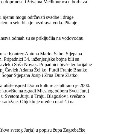
i o doprinosu i žrtvama Međimuraca u borbi za
e u njemu mogu održavati svadbe i druge
lem u selu bila je nezdrava voda. Pitanje
nstva odmah su se priključila na vodovodnu
 su se Kontrec Antuna Mario, Sabol Stjepana
Pripadnici 34. inženjerijske bojne bili su
lek i Saša Novak. Pripadnici bivše teritorijalne
sip, Čavlek Adama Željko, Furdi Franje Branko,
Šopar Stjepana Josip i Zrna Đure Zlatko.
kiralište ispred Doma kulture asfaltirano je 2000.
e krovište na zgradi Mjesnog odbora Sveti Juraj
e u Svetom Jurju u Trnju. Blagoslov i svečano
 sadržaje. Objektu je uređen okoliš i na
(Crkva svetog Jurja) u popisu župa Zagrebačke