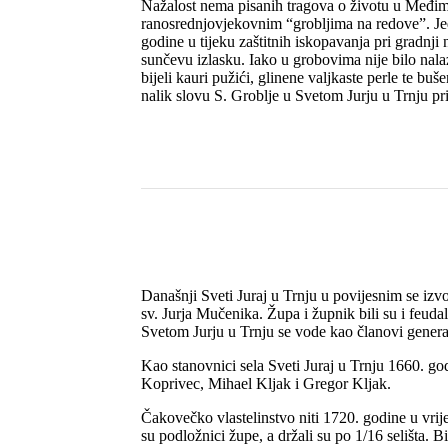
Nažalost nema pisanih tragova o životu u Međimu
ranosrednjovjekovnim “grobljima na redove”. Jed
godine u tijeku zaštitnih iskopavanja pri gradnji
sunčevu izlasku. Iako u grobovima nije bilo nalaz
bijeli kauri pužići, glinene valjkaste perle te bu
nalik slovu S. Groblje u Svetom Jurju u Trnju p
Današnji Sveti Juraj u Trnju u povijesnim se izv
sv. Jurja Mučenika. Župa i župnik bili su i feudal
Svetom Jurju u Trnju se vode kao članovi genera
Kao stanovnici sela Sveti Juraj u Trnju 1660. 
Koprivec, Mihael Kljak i Gregor Kljak.
Čakovečko vlastelinstvo niti 1720. godine u vrij
su podložnici župe, a držali su po 1/16 selišta.