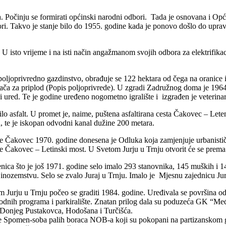
a. Počinju se formirati općinski narodni odbori. Tada je osnovana i Op
ri. Takvo je stanje bilo do 1955. godine kada je ponovo došlo do uprav
 U isto vrijeme i na isti način angažmanom svojih odbora za elektrifikaci
oljoprivredno gazdinstvo, obrađuje se 122 hektara od čega na oranice i 
mača za priplod (Popis poljoprivrede). U zgradi Zadružnog doma je 1964. 
i ured. Te je godine uređeno nogometno igralište i izgrađen je veterina
lo asfalt. U promet je, naime, puštena asfaltirana cesta Čakovec –
Leten
 te je iskopan odvodni kanal dužine 200 metara.
e Čakovec 1970. godine donesena je Odluka koja zamjenjuje urbanističk
ste Čakovec –
Letinski most. U Svetom Jurju u Trnju otvorit će se prem
njenica što je još 1971. godine selo imalo 293 stanovnika, 145 muških i 
 inozemstvu. Selo se zvalo Juraj u Trnju. Imalo je Mjesnu zajednicu Jura
Jurju u Trnju počeo se graditi 1984. godine. Uređivala se površina o
igodnih programa i parkiralište. Znatan prilog dala su poduzeća GK “Međ
, Donjeg Pustakovca, Hodošana i Turčišća.
je Spomen-
soba palih boraca NOB-
a koji su pokopani na partizanskom 