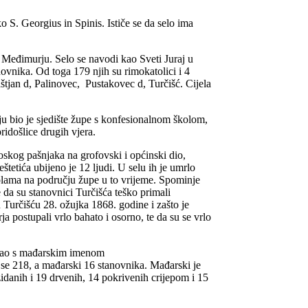
S. Georgius in Spinis. Ističe se da selo ima
u Međimurju. Selo se navodi kao Sveti Juraj u
novnika. Od toga 179 njih su rimokatolici i 4
tjan d, Palinovec, Pustakovec d, Turčišć. Cijela
nju bio je sjedište župe s konfesionalnom školom,
ridošlice drugih vjera.
oskog pašnjaka na grofovski i općinski dio,
tetića ubijeno je 12 ljudi. U selu ih je umrlo
školama na području župe u to vrijeme. Spominje
je da su stanovnici Turčišća teško primali
 u Turčišću 28. ožujka 1868. godine i zašto je
postupali vrlo bahato i osorno, te da su se vrlo
 ušao s mađarskim imenom
e 218, a mađarski 16 stanovnika. Mađarski je
 zidanih i 19 drvenih, 14 pokrivenih crijepom i 15