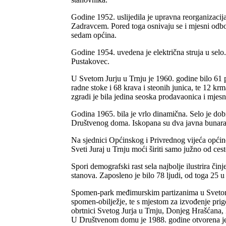
Godine 1952. uslijedila je upravna reorganizacij
Zadravcem. Pored toga osnivaju se i mjesni odbo
sedam općina.
Godine 1954. uvedena je električna struja u selo.
Pustakovec.
U Svetom Jurju u Trnju je 1960. godine bilo 61 p
radne stoke i 68 krava i steonih junica, te 12 kr
zgradi je bila jedina seoska prodavaonica i mjesn
Godina 1965. bila je vrlo dinamična. Selo je dobi
Društvenog doma. Iskopana su dva javna bunara,
Na sjednici Općinskog i Privrednog vijeća općin
Sveti Juraj u Trnju moći širiti samo južno od ce
Spori demografski rast sela najbolje ilustrira či
stanova. Zaposleno je bilo 78 ljudi, od toga 25 u
Spomen-
park međimurskim partizanima u Svetom 
spomen-
obilježje, te s mjestom za izvođenje pr
obrtnici Svetog Jurja u Trnju, Donjeg Hrašćana
U Društvenom domu je 1988. godine otvorena 