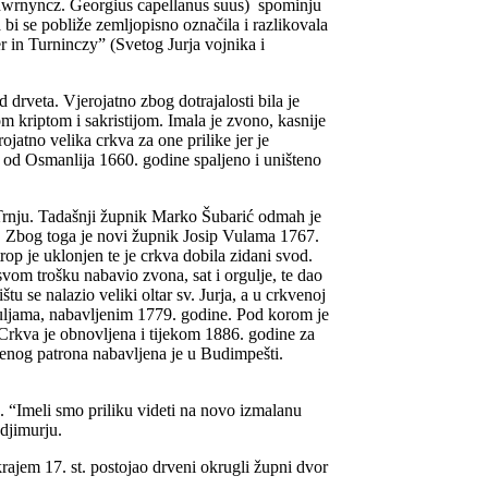
 Thwrnyncz. Georgius capellanus suus) spominju
 bi se pobliže zemljopisno označila i razlikovala
r in Turninczy” (Svetog Jurja vojnika i
 drveta. Vjerojatno zbog dotrajalosti bila je
kriptom i sakristijom. Imala je zvono, kasnije
atno velika crkva za one prilike jer je
o od Osmanlija 1660. godine spaljeno i uništeno
 Trnju. Tadašnji župnik Marko Šubarić odmah je
a. Zbog toga je novi župnik Josip Vulama 1767.
op je uklonjen te je crkva dobila zidani svod.
vom trošku nabavio zvona, sat i orgulje, te dao
 se nalazio veliki oltar sv. Jurja, a u crkvenoj
rguljama, nabavljenim 1779. godine. Pod korom je
 Crkva je obnovljena i tijekom 1886. godine za
kvenog patrona nabavljena je u Budimpešti.
 “Imeli smo priliku videti na novo izmalanu
djimurju.
rajem 17. st. postojao drveni okrugli župni dvor