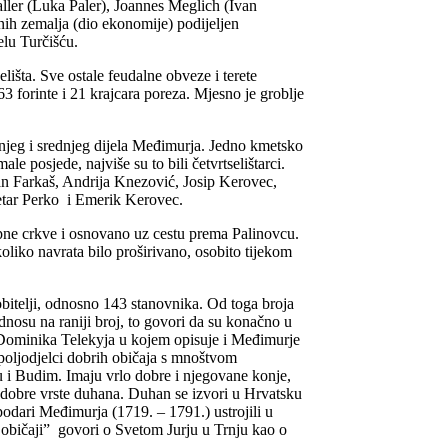
ler (Luka Paler), Joannes Meglich (Ivan
lnih zemalja (dio ekonomije) podijeljen
elu Turčišću.
elišta. Sve ostale feudalne obveze i terete
 forinte i 21 krajcara poreza. Mjesno je groblje
njeg i srednjeg dijela Međimurja. Jedno kmetsko
le posjede, najviše su to bili četvrtselištarci.
an Farkaš, Andrija Knezović, Josip Kerovec,
Petar Perko i Emerik Kerovec.
upne crkve i osnovano uz cestu prema Palinovcu.
oliko navrata bilo proširivano, osobito tijekom
obitelji, odnosno 143 stanovnika. Od toga broja
odnosu na raniji broj, to govori da su konačno u
 Dominika Telekyja u kojem opisuje i Međimurje
 poljodjelci dobrih običaja s mnoštvom
u i Budim. Imaju vrlo dobre i njegovane konje,
 dobre vrste duhana. Duhan se izvori u Hrvatsku
spodari Međimurja (1719. –
1791.) ustrojili u
 običaji” govori o Svetom Jurju u Trnju kao o