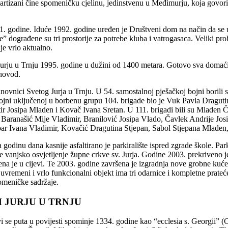
rtizani čine spomeničku cjelinu, jedinstvenu u Međimurju, koja govor
991. godine. Iduće 1992. godine uređen je Društveni dom na način da s
dograđene su tri prostorije za potrebe kluba i vatrogasaca. Veliki prob
je vrlo aktualno.
rju u Trnju 1995. godine u dužini od 1400 metara. Gotovo sva domaći
inovod.
novnici Svetog Jurja u Trnju. U 54. samostalnoj pješačkoj bojni borili
ni uključenoj u borbenu grupu 104. brigade bio je Vuk Pavla Dragutin. 
 Josipa Mladen i Kovač Ivana Sretan. U 111. brigadi bili su Mladen Čav
 Baranašić Mije Vladimir, Branilović Josipa Vlado, Čavlek Andrije Jo
r Ivana Vladimir, Kovačić Dragutina Stjepan, Sabol Stjepana Mladen, 
 godinu dana kasnije asfaltirano je parkiralište ispred zgrade škole. Par
 vanjsko osvjetljenje župne crkve sv. Jurja. Godine 2003. prekriveno j
ena je u cijevi. Te 2003. godine završena je izgradnja nove grobne kuć
uvremeni i vrlo funkcionalni objekt ima tri odarnice i kompletne prateće
pomeničke sadržaje.
 JURJU U TRNJU
i se puta u povijesti spominje 1334. godine kao “ecclesia s. Georgii” 