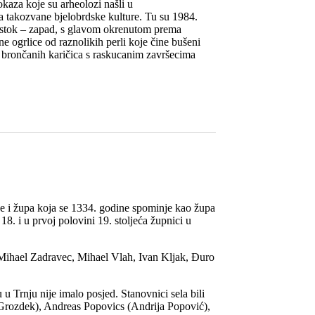
kaza koje su arheolozi našli u
a takozvane bjelobrdske kulture. Tu su 1984.
istok –
zapad, s glavom okrenutom prema
ne ogrlice od raznolikih perli koje čine bušeni
roj brončanih karičica s raskucanim završecima
eče i župa koja se 1334. godine spominje kao župa
18. i u prvoj polovini 19. stoljeća župnici u
 Mihael Zadravec, Mihael Vlah, Ivan Kljak, Đuro
 Trnju nije imalo posjed. Stanovnici sela bili
j Grozdek), Andreas Popovics (Andrija Popović),