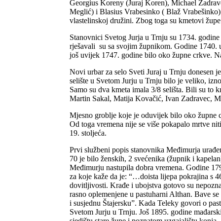
Georgius Koreny (Juraj Koren), Michael Zadrave
Meglić) i Blasius Vrabesinko ( Blaž Vrabešinko). 
vlastelinskoj družini. Zbog toga su kmetovi župe
Stanovnici Svetog Jurja u Trnju su 1734. godine pl
rješavali su sa svojim župnikom. Godine 1740. u 
još uvijek 1747. godine bilo oko župne crkve. Na 
Novi urbar za selo Sveti Juraj u Trnju donesen 
selište u Svetom Jurju u Trnju bilo je veliko, izn
Samo su dva kmeta imala 3/8 selišta. Bili su to
Martin Sakal, Matija Kovačić, Ivan Zadravec, Mi
Mjesno groblje koje je oduvijek bilo oko župne 
Od toga vremena nije se više pokapalo mrtve niti
19. stoljeća.
Prvi službeni popis stanovnika Međimurja urađen 
70 je bilo ženskih, 2 svećenika (župnik i kapelan
Međimurju nastupila dobra vremena. Godine 1797
za koje kaže da je: “…doista lijepa pokrajina s 
dovitljivosti. Krađe i ubojstva gotovo su nepozn
rasno oplemenjene u pastuharni Althan. Bave se 
i susjednu Štajersku”. Kada Teleky govori o pas
Svetom Jurju u Trnju. Još 1895. godine mađarski
sjedištu stare župe i poznatom uzgajalištu konja.