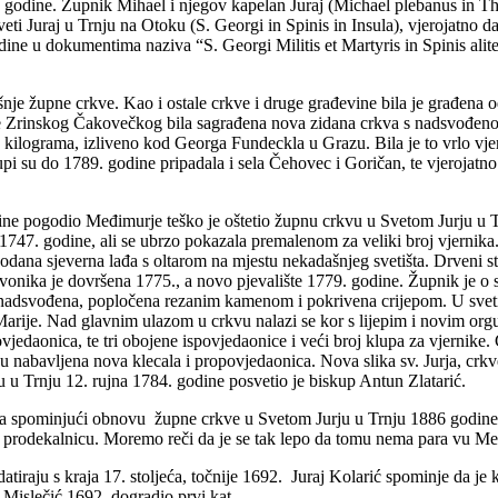
te godine. Župnik Mihael i njegov kapelan Juraj (Michael plebanus in
i Juraj u Trnju na Otoku (S. Georgi in Spinis in Insula), vjerojatno da
ine u dokumentima naziva “S. Georgi Militis et Martyris in Spinis alite
je župne crkve. Kao i ostale crkve i druge građevine bila je građena od
e Zrinskog Čakovečkog bila sagrađena nova zidana crkva s nadsvođenom 
ilograma, izliveno kod Georga Fundeckla u Grazu. Bila je to vrlo vjeroj
pi su do 1789. godine pripadala i sela Čehovec i Goričan, te vjerojatn
godine pogodio Međimurje teško je oštetio župnu crkvu u Svetom Jurju u
 1747. godine, ali se ubrzo pokazala premalenom za veliki broj vjernik
dana sjeverna lađa s oltarom na mjestu nekadašnjeg svetišta. Drveni str
onika je dovršena 1775., a novo pjevalište 1779. godine. Župnik je o s
o nadsvođena, popločena rezanim kamenom i pokrivena crijepom. U svetištu
e Marije. Nad glavnim ulazom u crkvu nalazi se kor s lijepim i novim o
vjedaonica, te tri obojene ispovjedaonice i veći broj klupa za vjernike.
 su nabavljena nova klecala i propovjedaonica. Nova slika sv. Jurja, cr
 u Trnju 12. rujna 1784. godine posvetio je biskup Antun Zlatarić.
ma spominjući obnovu župne crkve u Svetom Jurju u Trnju 1886 godine.
a i prodekalnicu. Moremo reči da je se tak lepo da tomu nema para vu Me
iraju s kraja 17. stoljeća, točnije 1692. Juraj Kolarić spominje da je k
Mislečić 1692. dogradio prvi kat.