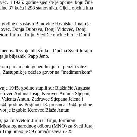
ovec. I 1925. godine sjedište je općine koju čine
dine 37 kuća i 298 stanovnika. Cijela općina ima
. godine u sastavu Banovine Hrvatske. Imalo je
anovec, Donja Dubrava, Donji Vidovec, Donji
om Jurju u Trnju. Sjedište općine bio je Donji
menovali svoje bilježnike. Općina Sveti Juraj u
a je bilježnik Papp Jeno.
skom parlamentu generalmajor u penziji vitez
no. Zastupnik je održao govor na “međimurskom”
vnja 1945. godine stupili su: Blažinčić Augusta
Kerovec Antuna Josip, Kerovec Antuna Stjepan,
Valenta Antun, Zadravec Stjepana Jelena i
1944. godine. Poginuo 18. prosinca 1944. godine
ivot je izgubio Kerovec Blaža Antun.
 pa i u Svetom Jurju u Trnju, formiran
te Mjesnog narodnog odbora (MNO) za Sveti Juraj
 Trnju imao je 59 domaćinstava i 325