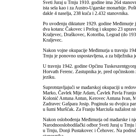
Sveti Juraj u Trnju 1910. godine ima 264 stanovn
ista sela kao i za Austro-
Ugarske monarhije. Pošta
dakle 4 naselja, 238 kuća i 2.432 stanovnika.
Po uvođenju diktature 1929. godine Međimurje je
dva kotara: Čakovec i Prelog i ukupno 23 upra
Kraljevec, Draškovec, Kotoriba, Legrad (do 1931
Kraljevec.
Nakon vojne okupacije Međimurja u travnju 1941.
Trnju je ponovno uspostavljena, a za bilježnika
U travnju 1942. godine Općinu Tuskeszentgyorgy 
Horvath Ferenc. Zastupnika je, pred općinskom 
jeziku.
Suprotstavljajući se mađarskoj okupaciji u redov
Marko, Čavlek Mije Adam, Čavlek Pavla Franjo,
Kolonić Antuna Antun, Kerovec Antuna Ivan, Mli
Zadravec Gašpara Josip. Poginula su dvojica par
u šumi Muršćak. Za Franju Marciuša nažalost nis
Nakon oslobođenja Međimurja od mađarske i njem
Narodnooslobodilački odbor Sveti Juraj u Trnju 
u Trnju, Donji Pustakovec i Čehovec. Na područ
stanovnika.