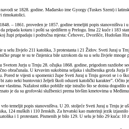
navodi se 1828. godine. Mađarsko ime Gyorgy (Tuskes Szent) i latinsko 
i rimokatolici.
 1848. –
1861. proveden je 1857. godine temeljiti popis stanovništva i 
e da pripada kotaru i pošti sa sjedištem u Prelogu. Ima 22 kuće i 183 sta
čkoj župi pripadaju i područna mjesta: Čehovec, Dvorišće, Hudošan Hraš
u selu živjelo 211 katolika, 3 protestanta i 21 Židov. Sveti Juraj u Tr
ezničke pruge te su te činjenica bile uzrokom da su u selu živjele mnoge p
i u Svetom Jurju u Trnju 28. ožujka 1868. godine, prigodom razdiobe se
ično obračunala. U krvavim sukobima seljaka i službenika grofa Jurja Feš
u. Pored te vijesti u spomenici župe Sveti Juraj u Trnju govori se i o 
 bi zato neki buntovnici željeli školi oduzeti katolički karakter”. Očito 
tpor vlastima. Nažalost nitko pobliže nije istražio što se doista dogodilo
ato je da su grofovski službenici prema bivšim kmetovima u Međimurja 
vrlo temeljit popis stanovništva. U 20. stoljeće Sveti Juraj u Trnju je
 muških i 110 ženskih. Za hrvatski kao materinji jezik izjasnilo s
katolika i 1 protestant. Pismenih je bilo 129. U selu je bilo 29 kuća: 10