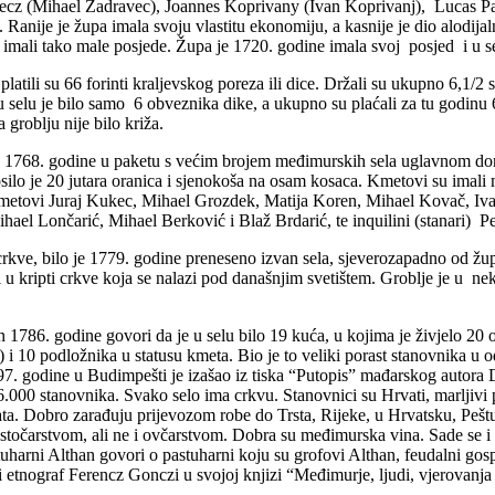
cz (Mihael Zadravec), Joannes Koprivany (Ivan Koprivanj), Lucas Pal
Ranije je župa imala svoju vlastitu ekonomiju, a kasnije je dio alodija
 imali tako male posjede. Župa je 1720. godine imala svoj posjed i u s
atili su 66 forinti kraljevskog poreza ili dice. Držali su ukupno 6,1/2 s
selu je bilo samo 6 obveznika dike, a ukupno su plaćali za tu godinu 63
groblju nije bilo križa.
je 1768. godine u paketu s većim brojem međimurskih sela uglavnom do
osilo je 20 jutara oranica i sjenokoša na osam kosaca. Kmetovi su imali ma
 kmetovi Juraj Kukec, Mihael Grozdek, Matija Koren, Mihael Kovač, Iv
hael Lončarić, Mihael Berković i Blaž Brdarić, te inquilini (stanari) 
crkve, bilo je 1779. godine preneseno izvan sela, sjeverozapadno od ž
 u kripti crkve koja se nalazi pod današnjim svetištem. Groblje je u nek
1786. godine govori da je u selu bilo 19 kuća, u kojima je živjelo 20 
) i 10 podložnika u statusu kmeta. Bio je to veliki porast stanovnika u 
. godine u Budimpešti je izašao iz tiska “Putopis” mađarskog autora
46.000 stanovnika. Svako selo ima crkvu. Stanovnici su Hrvati, marljivi
ata. Dobro zarađuju prijevozom robe do Trsta, Rijeke, u Hrvatsku, Pešt
stočarstvom, ali ne i ovčarstvom. Dobra su međimurska vina. Sade se i
tuharni Althan govori o pastuharni koju su grofovi Althan, feudalni go
 etnograf Ferencz Gonczi u svojoj knjizi “Međimurje, ljudi, vjerovanja