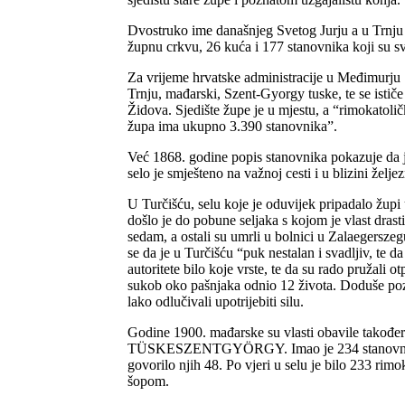
Dvostruko ime današnjeg Svetog Jurju a u Trnju 
župnu crkvu, 26 kuća i 177 stanovnika koji su sv
Za vrijeme hrvatske administracije u Međimurju
Trnju, mađarski, Szent-
Gyorgy tuske, te se istič
Židova. Sjedište župe je u mjestu, a “rimokatoli
župa ima ukupno 3.390 stanovnika”.
Već 1868. godine popis stanovnika pokazuje da je 
selo je smješteno na važnoj cesti i u blizini želj
U Turčišću, selu koje je oduvijek pripadalo žup
došlo je do pobune seljaka s kojom je vlast drast
sedam, a ostali su umrli u bolnici u Zalaegerszeg
se da je u Turčišću “puk nestalan i svadljiv, te da
autoritete bilo koje vrste, te da su rado pružali o
sukob oko pašnjaka odnio 12 života. Doduše pozn
lako odlučivali upotrijebiti silu.
Godine 1900. mađarske su vlasti obavile također 
TÜSKESZENTGYÖRGY. Imao je 234 stanovnika, 124
govorilo njih 48. Po vjeri u selu je bilo 233 rimo
šopom.