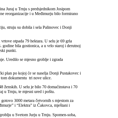
ćina Juraj u Trnju s predsjednikom Josipom
ne reorganizacije i u Međimurju bilo formirano
ju, struju su dobila i sela Palinovec i Donji
vrtove otpada 79 hektara. U selu je 69 grla
godine bila gostionica, a u vrlo staroj i derutnoj
rski punkt.
je. Uredilo se mjesno groblje i zgrada
i plan po kojoj će se naselja Donji Pustakovec i
a tom dokumentu tri nove ulice.
148 ženskih. U selu je bilo 70 domaćinstava i 70
j u Trnju, te mjesni ured i poštu.
d gotovo 3000 metara četvornih s mjestom za
imurje” i “Elektra” iz Čakovca, mještani i
groblju u Svetom Jurju u Trnju. Spomen-
soba,