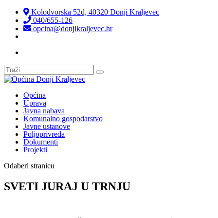
Kolodvorska 52d, 40320 Donji Kraljevec
040/655-126
opcina@donjikraljevec.hr
Transparentnost isplata
Općina
Uprava
Javna nabava
Komunalno gospodarstvo
Javne ustanove
Poljoprivreda
Dokumenti
Projekti
Odaberi stranicu
SVETI JURAJ U TRNJU