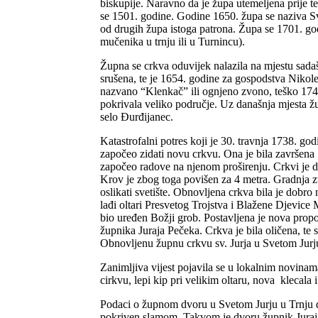
biskupije. Naravno da je župa utemeljena prije 
se 1501. godine. Godine 1650. župa se naziva Svet
od drugih župa istoga patrona. Župa se 1701. god
mučenika u trnju ili u Turnincu).
Župna se crkva oduvijek nalazila na mjestu sadašn
srušena, te je 1654. godine za gospodstva Nikol
nazvano “Klenkač” ili ognjeno zvono, teško 174 k
pokrivala veliko područje. Uz današnja mjesta žu
selo Đurđijanec.
Katastrofalni potres koji je 30. travnja 1738. 
započeo zidati novu crkvu. Ona je bila završena
započeo radove na njenom proširenju. Crkvi je do
Krov je zbog toga povišen za 4 metra. Gradnja zv
oslikati svetište. Obnovljena crkva bila je dobr
lađi oltari Presvetog Trojstva i Blažene Djevic
bio uređen Božji grob. Postavljena je nova propo
župnika Juraja Pečeka. Crkva je bila oličena, te
Obnovljenu župnu crkvu sv. Jurja u Svetom Jurju
Zanimljiva vijest pojavila se u lokalnim novina
cirkvu, lepi kip pri velikim oltaru, nova klecal
Podaci o župnom dvoru u Svetom Jurju u Trnju dat
pokriven slamom. Takvom je dvoru župnik Juraj 