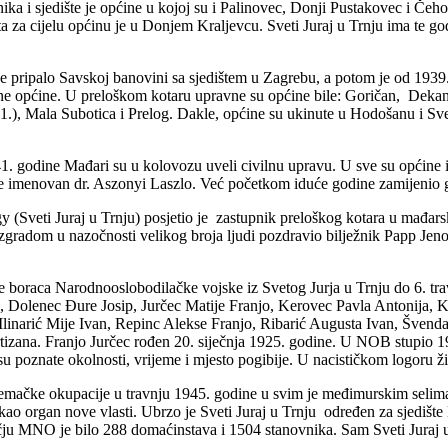
ika i sjedište je općine u kojoj su i Palinovec, Donji Pustakovec i Čeh
 za cijelu općinu je u Donjem Kraljevcu. Sveti Juraj u Trnju ima te go
 pripalo Savskoj banovini sa sjedištem u Zagrebu, a potom je od 1939
vne općine. U preloškom kotaru upravne su općine bile: Goričan, Dek
.), Mala Subotica i Prelog. Dakle, općine su ukinute u Hodošanu i Svet
 godine Mađari su u kolovozu uveli civilnu upravu. U sve su općine i
 je imenovan dr. Aszonyi Laszlo. Već početkom iduće godine zamijenio g
(Sveti Juraj u Trnju) posjetio je zastupnik preloškog kotara u mađar
zgradom u nazočnosti velikog broja ljudi pozdravio bilježnik Papp Je
e boraca Narodnooslobodilačke vojske iz Svetog Jurja u Trnju do 6. tra
 Dolenec Đure Josip, Jurčec Matije Franjo, Kerovec Pavla Antonija, 
narić Mije Ivan, Repinc Alekse Franjo, Ribarić Augusta Ivan, Švenda 
tizana. Franjo Jurčec rođen 20. siječnja 1925. godine. U NOB stupio 
u poznate okolnosti, vrijeme i mjesto pogibije. U nacističkom logoru ž
ačke okupacije u travnju 1945. godine u svim je međimurskim selima,
kao organ nove vlasti. Ubrzo je Sveti Juraj u Trnju određen za sjediš
ju MNO je bilo 288 domaćinstava i 1504 stanovnika. Sam Sveti Juraj u