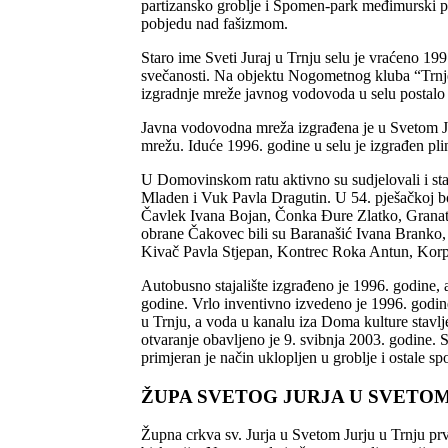
partizansko groblje i Spomen-
park međimurski pa
pobjedu nad fašizmom.
Staro ime Sveti Juraj u Trnju selu je vraćeno 1
svečanosti. Na objektu Nogometnog kluba “Trnje” 
izgradnje mreže javnog vodovoda u selu postalo 
Javna vodovodna mreža izgrađena je u Svetom Ju
mrežu. Iduće 1996. godine u selu je izgrađen pl
U Domovinskom ratu aktivno su sudjelovali i sta
Mladen i Vuk Pavla Dragutin. U 54. pješačkoj boj
Čavlek Ivana Bojan, Čonka Đure Zlatko, Granatir
obrane Čakovec bili su Baranašić Ivana Branko,
Kivač Pavla Stjepan, Kontrec Roka Antun, Korpa
Autobusno stajalište izgrađeno je 1996. godine, a
godine. Vrlo inventivno izvedeno je 1996. godine
u Trnju, a voda u kanalu iza Doma kulture stavlj
otvaranje obavljeno je 9. svibnja 2003. godine. S
primjeran je način uklopljen u groblje i ostale s
ŽUPA SVETOG JURJA U SVETOM
Župna crkva sv. Jurja u Svetom Jurju u Trnju prv