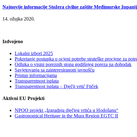
Najnovije informacije Stožera civilne zaštite Međimurske župani
14. ožujka 2020.
Izdvojeno
Lokalni izbori 2025
Pokretanje postupka o ocjeni potrebe strateške procjene za po
Odluka o visini poreznih stopa godišnjeg poreza na dohodak
Savjetovanja sa zainteresiranom javnošću
Pristup informacijama
Transparentnost isplata
Transparentnost isplata – Dječji vrtić Ftiček
Aktivni EU Projekti
NPOO projekt „Izgradnja dječjeg vrtića u Hodošanu“
Gastronomical Heritage in the Mura Region EGTC II