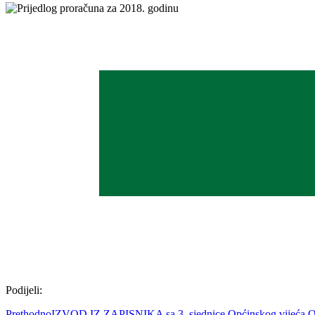
Podijeli:
Prethodno
IZVOD IZ ZAPISNIKA sa 3. sjednice Općinskog vijeća Op