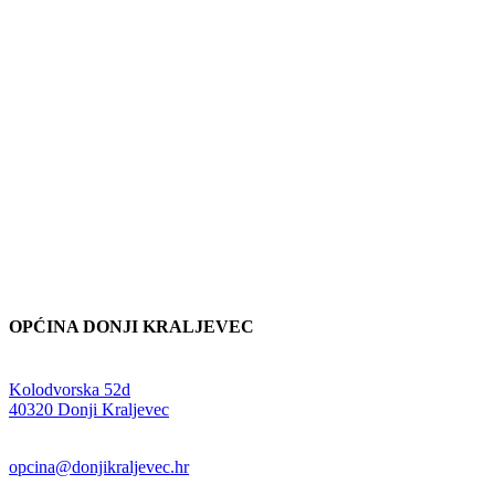
OPĆINA DONJI KRALJEVEC
Adresa:
Kolodvorska 52d
,
40320 Donji Kraljevec
E-mail:
opcina@donjikraljevec.hr