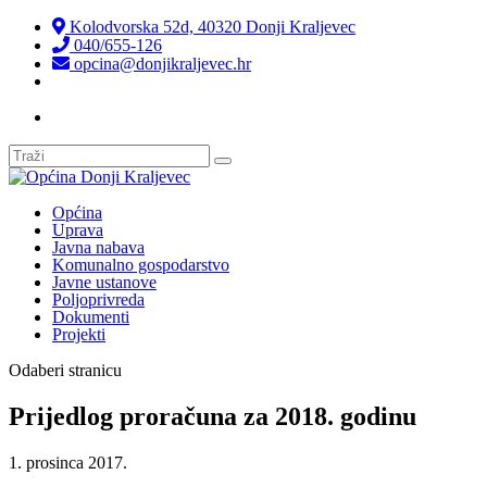
Kolodvorska 52d, 40320 Donji Kraljevec
040/655-126
opcina@donjikraljevec.hr
Transparentnost isplata
Općina
Uprava
Javna nabava
Komunalno gospodarstvo
Javne ustanove
Poljoprivreda
Dokumenti
Projekti
Odaberi stranicu
Prijedlog proračuna za 2018. godinu
1. prosinca 2017.