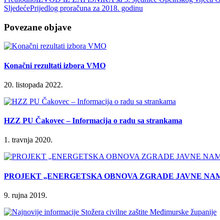
Sljedeće
Prijedlog proračuna za 2018. godinu
Povezane objave
Konačni rezultati izbora VMO
20. listopada 2022.
HZZ PU Čakovec – Informacija o radu sa strankama
1. travnja 2020.
PROJEKT „ENERGETSKA OBNOVA ZGRADE JAVNE NA
9. rujna 2019.