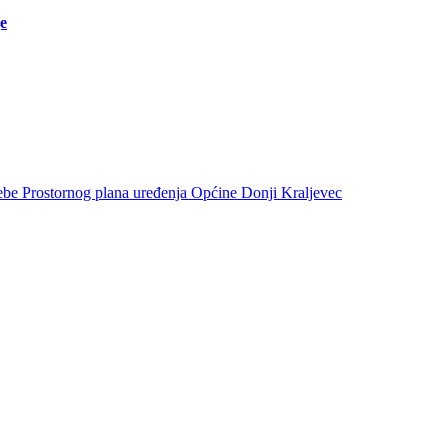
je
trebe Prostornog plana uređenja Općine Donji Kraljevec