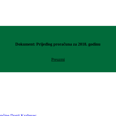
Dokument: Prijedlog proračuna za 2018. godinu
Preuzmi
ćine Donji Kraljevec