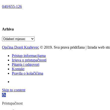
Telefon:
040/655-126
Radno vrijeme:
pon-pet 07-15 sati
Arhiva
Arhiva
Općina Donji Kraljevec
© 2019. Sva prava pridržana | Izrada web st
Pristup informacijama
Izjava o pristupačnosti
Pitanja i odgovori
Kontakt
Pravila o kolačićima
Skip to content
Open
toolbar
Pristupačnost