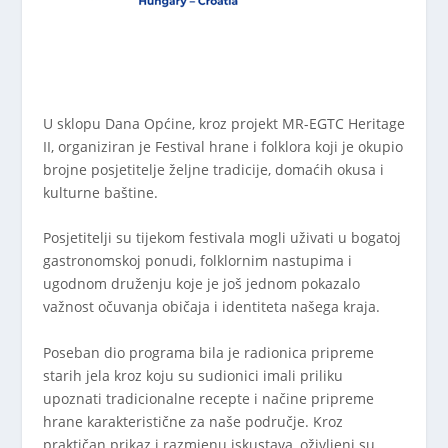
U sklopu Dana Općine, kroz projekt MR-EGTC Heritage
II, organiziran je Festival hrane i folklora koji je okupio
brojne posjetitelje željne tradicije, domaćih okusa i
kulturne baštine.
Posjetitelji su tijekom festivala mogli uživati u bogatoj
gastronomskoj ponudi, folklornim nastupima i
ugodnom druženju koje je još jednom pokazalo
važnost očuvanja običaja i identiteta našega kraja.
Poseban dio programa bila je radionica pripreme
starih jela kroz koju su sudionici imali priliku
upoznati tradicionalne recepte i načine pripreme
hrane karakteristične za naše područje. Kroz
praktičan prikaz i razmjenu iskustava, oživljeni su