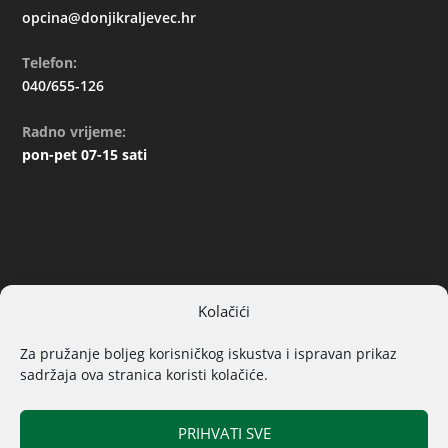
opcina@donjikraljevec.hr
Telefon:
040/655-126
Radno vrijeme:
pon-pet 07-15 sati
Kolačići
ARHIVA
Za pružanje boljeg korisničkog iskustva i ispravan prikaz
sadržaja ova stranica koristi kolačiće.
PRIHVATI SVE