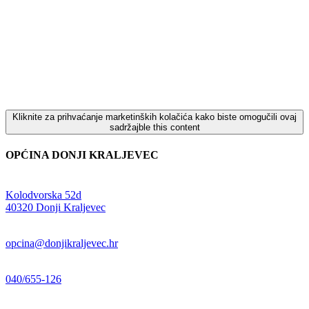
Kliknite za prihvaćanje marketinških kolačića kako biste omogučili ovaj
sadržajble this content
OPĆINA DONJI KRALJEVEC
Adresa:
Kolodvorska 52d
,
40320 Donji Kraljevec
E-mail:
opcina@donjikraljevec.hr
Telefon:
040/655-126
Radno vrijeme: