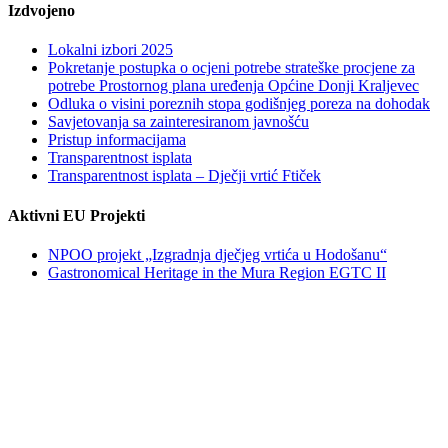
Izdvojeno
Lokalni izbori 2025
Pokretanje postupka o ocjeni potrebe strateške procjene za
potrebe Prostornog plana uređenja Općine Donji Kraljevec
Odluka o visini poreznih stopa godišnjeg poreza na dohodak
Savjetovanja sa zainteresiranom javnošću
Pristup informacijama
Transparentnost isplata
Transparentnost isplata – Dječji vrtić Ftiček
Aktivni EU Projekti
NPOO projekt „Izgradnja dječjeg vrtića u Hodošanu“
Gastronomical Heritage in the Mura Region EGTC II