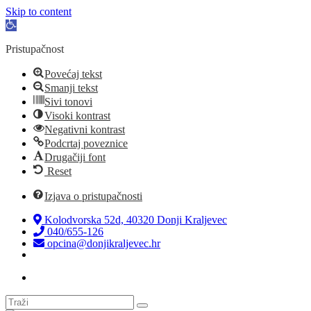
Skip to content
Open
toolbar
Pristupačnost
Povećaj tekst
Smanji tekst
Sivi tonovi
Visoki kontrast
Negativni kontrast
Podcrtaj poveznice
Drugačiji font
Reset
Izjava o pristupačnosti
Kolodvorska 52d, 40320 Donji Kraljevec
040/655-126
opcina@donjikraljevec.hr
Transparentnost isplata