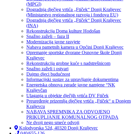
(MPGI)
Dogradnja dječjeg vrtića „Ftiček“ Donji Kraljevec
(Ministarstvo regionalnog razvoja i fondova EU)
Dogradnja dječjeg vrtića „Ftiček“ Donji Kraljevec
(INA)
Rekonstrukcija Doma kulture Hodošan
Snažno zaželi – faza II
Modernizacija javne rasvjete
Nabava pametnih kamera u Općini Donji Kraljevec
Opremanje sportske dvorane Osnovne škole Donji
Kraljevec
Rekonstrukcija grobne kuće s nadstrešnicom
Snažno zaželi i ostvari
Dajmo djeci budućnost
Informacijski sustav za upravljanje dokumentima
Energetska obnova zgrade javne namjene “NK
Kraljevčan
Ulaganja u objekte dječjih vrtića DV Ftiček
Preuređenje prizemlja dječjeg vrtića „Ftiček“ u Donjem
Kraljevcu
NABAVA SPREMNIKA ZA ODVOJENO
PRIKUPLJANJE KOMUNALNOG OTPADA
Ne dvoji nego smeće odvoji
Kolodvorska 52d, 40320 Donji Kraljevec
040/655-126