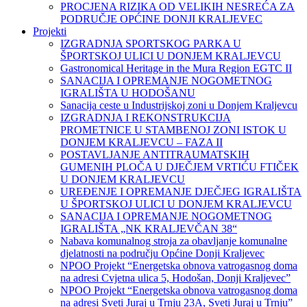
PROCJENA RIZIKA OD VELIKIH NESREĆA ZA
PODRUČJE OPĆINE DONJI KRALJEVEC
Projekti
IZGRADNJA SPORTSKOG PARKA U
ŠPORTSKOJ ULICI U DONJEM KRALJEVCU
Gastronomical Heritage in the Mura Region EGTC II
SANACIJA I OPREMANJE NOGOMETNOG
IGRALIŠTA U HODOŠANU
Sanacija ceste u Industrijskoj zoni u Donjem Kraljevcu
IZGRADNJA I REKONSTRUKCIJA
PROMETNICE U STAMBENOJ ZONI ISTOK U
DONJEM KRALJEVCU – FAZA II
POSTAVLJANJE ANTITRAUMATSKIH
GUMENIH PLOČA U DJEČJEM VRTIĆU FTIČEK
U DONJEM KRALJEVCU
UREĐENJE I OPREMANJE DJEČJEG IGRALIŠTA
U ŠPORTSKOJ ULICI U DONJEM KRALJEVCU
SANACIJA I OPREMANJE NOGOMETNOG
IGRALIŠTA „NK KRALJEVČAN 38“
Nabava komunalnog stroja za obavljanje komunalne
djelatnosti na području Općine Donji Kraljevec
NPOO Projekt “Energetska obnova vatrogasnog doma
na adresi Cvjetna ulica 5, Hodošan, Donji Kraljevec”
NPOO Projekt “Energetska obnova vatrogasnog doma
na adresi Sveti Juraj u Trnju 23A, Sveti Juraj u Trnju”