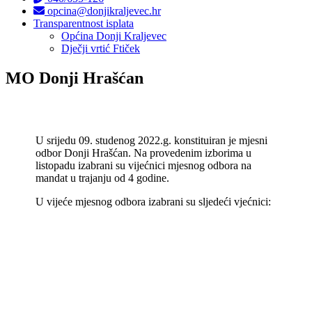
opcina@donjikraljevec.hr
Transparentnost isplata
Općina Donji Kraljevec
Dječji vrtić Ftiček
MO Donji Hrašćan
U srijedu 09. studenog 2022.g. konstituiran je mjesni
odbor Donji Hrašćan. Na provedenim izborima u
listopadu izabrani su vijećnici mjesnog odbora na
mandat u trajanju od 4 godine.
U vijeće mjesnog odbora izabrani su sljedeći vjećnici: