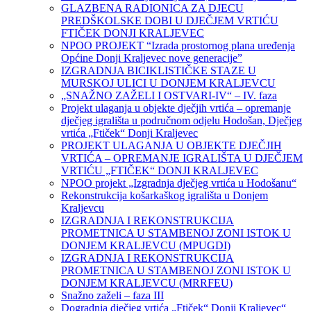
GLAZBENA RADIONICA ZA DJECU
PREDŠKOLSKE DOBI U DJEČJEM VRTIĆU
FTIČEK DONJI KRALJEVEC
NPOO PROJEKT “Izrada prostornog plana uređenja
Općine Donji Kraljevec nove generacije”
IZGRADNJA BICIKLISTIČKE STAZE U
MURSKOJ ULICI U DONJEM KRALJEVCU
„SNAŽNO ZAŽELI I OSTVARI-IV“ – IV. faza
Projekt ulaganja u objekte dječjih vrtića – opremanje
dječjeg igrališta u područnom odjelu Hodošan, Dječjeg
vrtića „Ftiček“ Donji Kraljevec
PROJEKT ULAGANJA U OBJEKTE DJEČJIH
VRTIĆA – OPREMANJE IGRALIŠTA U DJEČJEM
VRTIĆU „FTIČEK“ DONJI KRALJEVEC
NPOO projekt „Izgradnja dječjeg vrtića u Hodošanu“
Rekonstrukcija košarkaškog igrališta u Donjem
Kraljevcu
IZGRADNJA I REKONSTRUKCIJA
PROMETNICA U STAMBENOJ ZONI ISTOK U
DONJEM KRALJEVCU (MPUGDI)
IZGRADNJA I REKONSTRUKCIJA
PROMETNICA U STAMBENOJ ZONI ISTOK U
DONJEM KRALJEVCU (MRRFEU)
Snažno zaželi – faza III
Dogradnja dječjeg vrtića „Ftiček“ Donji Kraljevec“