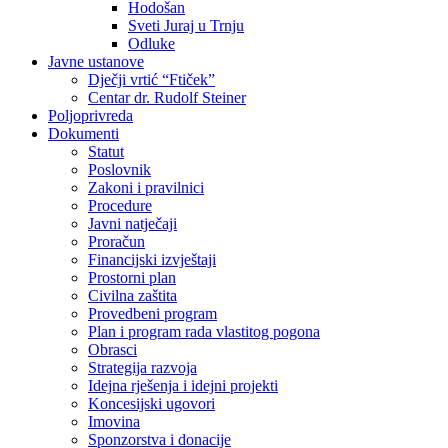
Hodošan
Sveti Juraj u Trnju
Odluke
Javne ustanove
Dječji vrtić “Ftiček”
Centar dr. Rudolf Steiner
Poljoprivreda
Dokumenti
Statut
Poslovnik
Zakoni i pravilnici
Procedure
Javni natječaji
Proračun
Financijski izvještaji
Prostorni plan
Civilna zaštita
Provedbeni program
Plan i program rada vlastitog pogona
Obrasci
Strategija razvoja
Idejna rješenja i idejni projekti
Koncesijski ugovori
Imovina
Sponzorstva i donacije