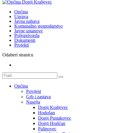
Općina
Uprava
Javna nabava
Komunalno gospodarstvo
Javne ustanove
Poljoprivreda
Dokumenti
Projekti
Odaberi stranicu
Općina
Povijest
Grb i zastava
Naselja
Donji Kraljevec
Hodošan
Donji Pustakovec
Donji Hrašćan
Palinovec