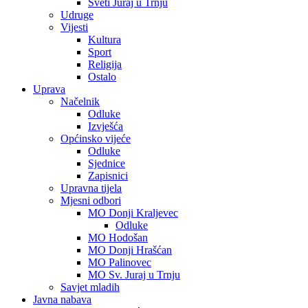
Sveti Juraj u Trnju
Udruge
Vijesti
Kultura
Sport
Religija
Ostalo
Uprava
Načelnik
Odluke
Izvješća
Općinsko vijeće
Odluke
Sjednice
Zapisnici
Upravna tijela
Mjesni odbori
MO Donji Kraljevec
Odluke
MO Hodošan
MO Donji Hrašćan
MO Palinovec
MO Sv. Juraj u Trnju
Savjet mladih
Javna nabava