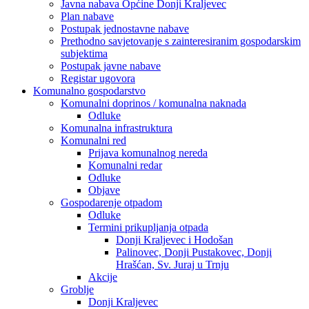
Javna nabava Općine Donji Kraljevec
Plan nabave
Postupak jednostavne nabave
Prethodno savjetovanje s zainteresiranim gospodarskim
subjektima
Postupak javne nabave
Registar ugovora
Komunalno gospodarstvo
Komunalni doprinos / komunalna naknada
Odluke
Komunalna infrastruktura
Komunalni red
Prijava komunalnog nereda
Komunalni redar
Odluke
Objave
Gospodarenje otpadom
Odluke
Termini prikupljanja otpada
Donji Kraljevec i Hodošan
Palinovec, Donji Pustakovec, Donji
Hrašćan, Sv. Juraj u Trnju
Akcije
Groblje
Donji Kraljevec