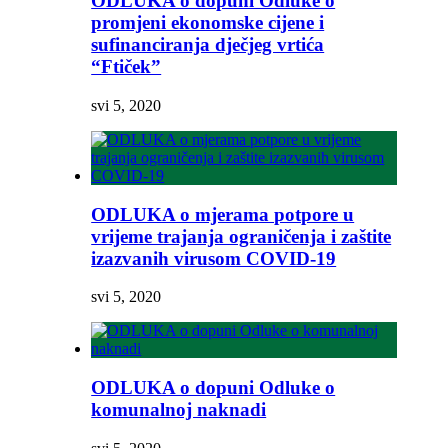
ODLUKA o dopuni Odluke o
promjeni ekonomske cijene i
sufinanciranja dječjeg vrtića
“Ftiček”
svi 5, 2020
ODLUKA o mjerama potpore u
vrijeme trajanja ograničenja i zaštite
izazvanih virusom COVID-19
svi 5, 2020
ODLUKA o dopuni Odluke o
komunalnoj naknadi