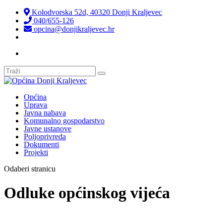
Kolodvorska 52d, 40320 Donji Kraljevec
040/655-126
opcina@donjikraljevec.hr
Transparentnost isplata
Općina
Uprava
Javna nabava
Komunalno gospodarstvo
Javne ustanove
Poljoprivreda
Dokumenti
Projekti
Odaberi stranicu
Odluke općinskog vijeća