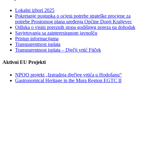
Lokalni izbori 2025
Pokretanje postupka o ocjeni potrebe strateške procjene za
potrebe Prostornog plana uređenja Općine Donji Kraljevec
Odluka o visini poreznih stopa godišnjeg poreza na dohodak
Savjetovanja sa zainteresiranom javnošću
Pristup informacijama
Transparentnost isplata
Transparentnost isplata – Dječji vrtić Ftiček
Aktivni EU Projekti
NPOO projekt „Izgradnja dječjeg vrtića u Hodošanu“
Gastronomical Heritage in the Mura Region EGTC II