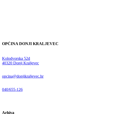
OPĆINA DONJI KRALJEVEC
Adresa:
Kolodvorska 52d
,
40320 Donji Kraljevec
E-mail:
opcina@donjikraljevec.hr
Telefon:
040/655-126
Radno vrijeme:
pon-pet 07-15 sati
Arhiva