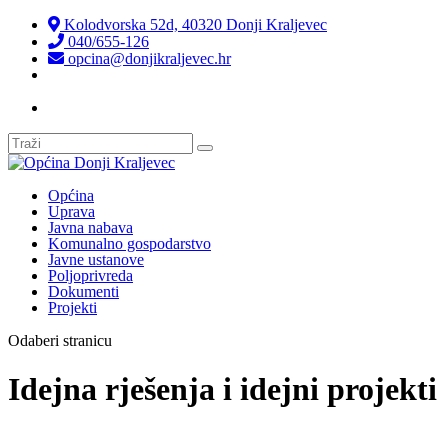
Kolodvorska 52d, 40320 Donji Kraljevec
040/655-126
opcina@donjikraljevec.hr
Transparentnost isplata
Općina
Uprava
Javna nabava
Komunalno gospodarstvo
Javne ustanove
Poljoprivreda
Dokumenti
Projekti
Odaberi stranicu
Idejna rješenja i idejni projekti