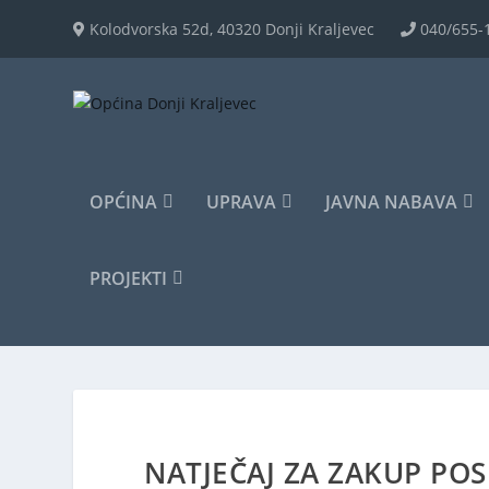
Kolodvorska 52d, 40320 Donji Kraljevec
040/655-
OPĆINA
UPRAVA
JAVNA NABAVA
PROJEKTI
NATJEČAJ ZA ZAKUP PO