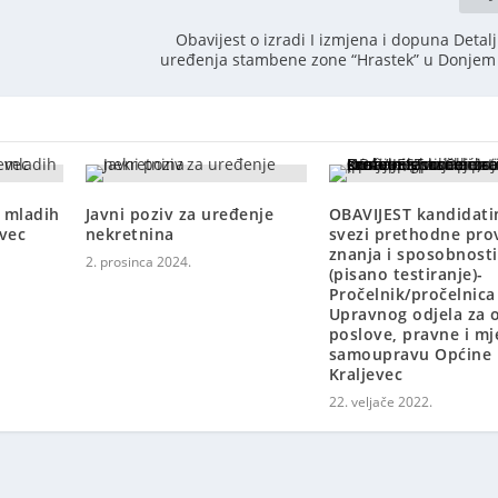
Obavijest o izradi I izmjena i dopuna Detal
uređenja stambene zone “Hrastek” u Donjem
t mladih
Javni poziv za uređenje
OBAVIJEST kandidat
evec
nekretnina
svezi prethodne pro
znanja i sposobnosti
2. prosinca 2024.
(pisano testiranje)-
Pročelnik/pročelnica
Upravnog odjela za 
poslove, pravne i m
samoupravu Općine 
Kraljevec
22. veljače 2022.