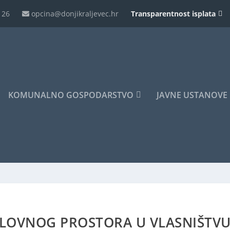
126
opcina@donjikraljevec.hr
Transparentnost isplata
KOMUNALNO GOSPODARSTVO
JAVNE USTANOVE
SLOVNOG PROSTORA U VLASNIŠTV