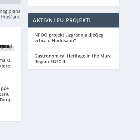
jnog plana
 Hrašćanu
AKTIVNI EU PROJEKTI
NPOO projekt „Izgradnja dječjeg
vrtića u Hodošanu“
Gastronomical Heritage in the Mura
ima u
Region EGTC II
vjere
opće
jesnu
Donji