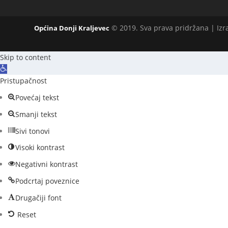
© 2019. Sva prava pridržana | Iz
Općina Donji Kraljevec
Skip to content
O
p
Pristupačnost
e
Povećaj tekst
n
Smanji tekst
t
o
Sivi tonovi
o
Visoki kontrast
l
b
Negativni kontrast
a
Podcrtaj poveznice
r
Drugačiji font
Reset