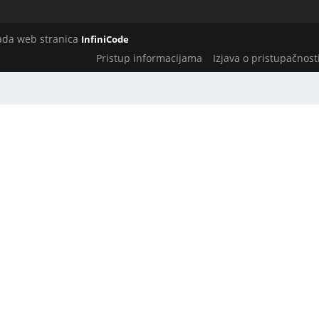
rada web stranica
InfiniCode
Pristup informacijama
Izjava o pristupačnost