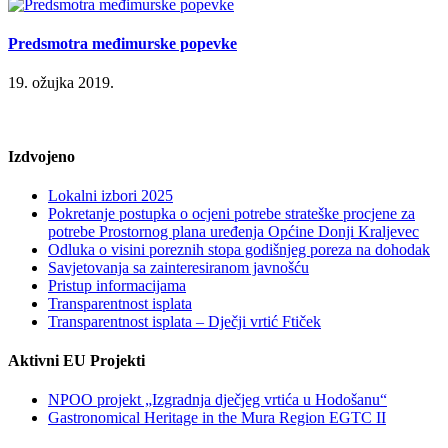
Predsmotra međimurske popevke
19. ožujka 2019.
Izdvojeno
Lokalni izbori 2025
Pokretanje postupka o ocjeni potrebe strateške procjene za
potrebe Prostornog plana uređenja Općine Donji Kraljevec
Odluka o visini poreznih stopa godišnjeg poreza na dohodak
Savjetovanja sa zainteresiranom javnošću
Pristup informacijama
Transparentnost isplata
Transparentnost isplata – Dječji vrtić Ftiček
Aktivni EU Projekti
NPOO projekt „Izgradnja dječjeg vrtića u Hodošanu“
Gastronomical Heritage in the Mura Region EGTC II