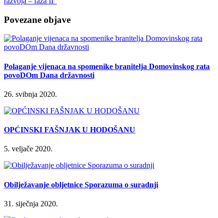
razvoja – faza II”
Povezane objave
Polaganje vijenaca na spomenike branitelja Domovinskog rata
povoDOm Dana državnosti
26. svibnja 2020.
OPĆINSKI FAŠNJAK U HODOŠANU
5. veljače 2020.
Obilježavanje obljetnice Sporazuma o suradnji
31. siječnja 2020.