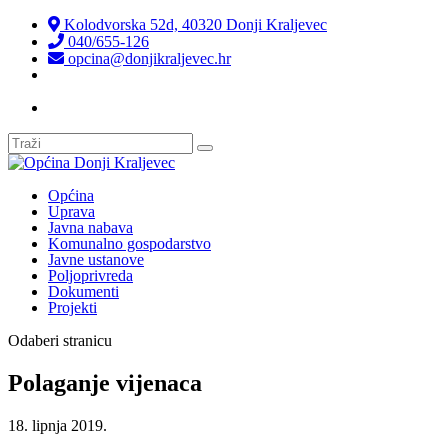
Kolodvorska 52d, 40320 Donji Kraljevec
040/655-126
opcina@donjikraljevec.hr
Transparentnost isplata
Općina
Uprava
Javna nabava
Komunalno gospodarstvo
Javne ustanove
Poljoprivreda
Dokumenti
Projekti
Odaberi stranicu
Polaganje vijenaca
18. lipnja 2019.