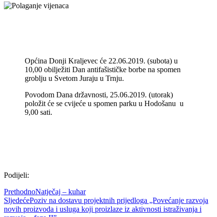
Općina Donji Kraljevec će 22.06.2019. (subota) u
10,00 obilježiti Dan antifašističke borbe na spomen
groblju u Svetom Juraju u Trnju.
Povodom Dana državnosti, 25.06.2019. (utorak)
položit će se cvijeće u spomen parku u Hodošanu u
9,00 sati.
Podijeli:
Prethodno
Natječaj – kuhar
Sljedeće
Poziv na dostavu projektnih prijedloga „Povećanje razvoja
novih proizvoda i usluga koji proizlaze iz aktivnosti istraživanja i