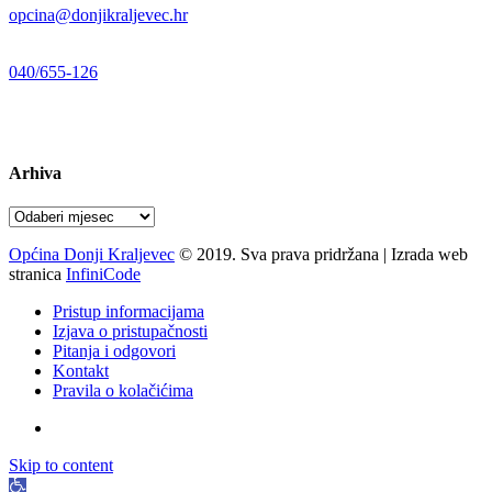
opcina@donjikraljevec.hr
Telefon:
040/655-126
Radno vrijeme:
pon-pet 07-15 sati
Arhiva
Arhiva
Općina Donji Kraljevec
© 2019. Sva prava pridržana | Izrada web
stranica
InfiniCode
Pristup informacijama
Izjava o pristupačnosti
Pitanja i odgovori
Kontakt
Pravila o kolačićima
Skip to content
Open