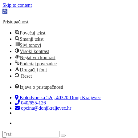
Skip to content
Open
toolbar
Pristupačnost
Povećaj tekst
Smanji tekst
Sivi tonovi
Visoki kontrast
Negativni kontrast
Podcrtaj poveznice
Drugačiji font
Reset
Izjava o pristupačnosti
Kolodvorska 52d, 40320 Donji Kraljevec
040/655-126
opcina@donjikraljevec.hr
Transparentnost isplata