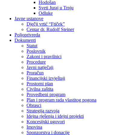
Hodošan
Sveti Juraj u Trnju
Odluke
Javne ustanove
Dječji vrtić “Ftiček”
Centar dr. Rudolf Steiner
Poljoprivreda
Dokumenti
Statut
Poslovnik
Zakoni i pravilnici
Procedure
Javni natječaji
Proračun
Financijski izvještaji
Prostorni plan
Civilna zaštita
Provedbeni program
Plan i program rada vlastitog pogona
Obrasci
Strategija razvoja
Idejna rješenja i idejni projekti
Koncesijski ugovori
Imovina
Sponzorstva i donacije