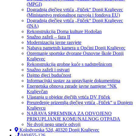
(MPGI)
Dogradnja dječjeg vrtića „Ftiček“ Donji Kraljevec
(Ministarstvo regionalnog razvoja i fondova EU)
Dogradnja dječjeg vrtića „Ftiček“ Donji Kraljevec
(INA)
Rekonstrukcija Doma kulture Hodošan
Snažno zaželi – faza II
Modernizacija javne rasvjete
Nabava pametnih kamera u Općini Donji Kraljevec
Opremanje sportske dvorane Osnovne škole Donji
Kraljevec
Rekonstrukcija grobne kuće s nadstrešnicom
Snažno zaželi i ostvari
Dajmo djeci budućnost
Informacijski sustav za upravljanje dokumentima
Energetska obnova zgrade javne namjene “NK
Kraljevčan
Ulaganja u objekte dječjih vrtića DV Ftiček
Preuređenje prizemlja dječjeg vrtića „Ftiček“ u Donjem
Kraljevcu
NABAVA SPREMNIKA ZA ODVOJENO
PRIKUPLJANJE KOMUNALNOG OTPADA
Ne dvoji nego smeće odvoji
Kolodvorska 52d, 40320 Donji Kraljevec
040/655-126