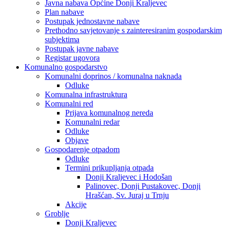
Javna nabava Općine Donji Kraljevec
Plan nabave
Postupak jednostavne nabave
Prethodno savjetovanje s zainteresiranim gospodarskim
subjektima
Postupak javne nabave
Registar ugovora
Komunalno gospodarstvo
Komunalni doprinos / komunalna naknada
Odluke
Komunalna infrastruktura
Komunalni red
Prijava komunalnog nereda
Komunalni redar
Odluke
Objave
Gospodarenje otpadom
Odluke
Termini prikupljanja otpada
Donji Kraljevec i Hodošan
Palinovec, Donji Pustakovec, Donji
Hrašćan, Sv. Juraj u Trnju
Akcije
Groblje
Donji Kraljevec