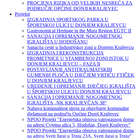
PROCJENA RIZIKA OD VELIKIH NESREĆA ZA
PODRUČJE OPĆINE DONJI KRALJEVEC
Projekti
IZGRADNJA SPORTSKOG PARKA U
ŠPORTSKOJ ULICI U DONJEM KRALJEVCU
Gastronomical Heritage in the Mura Region EGTC II
SANACIJA I OPREMANJE NOGOMETNOG
IGRALIŠTA U HODOŠANU
Sanacija ceste u Industrijskoj zoni u Donjem Kraljevcu
IZGRADNJA I REKONSTRUKCIJA
PROMETNICE U STAMBENOJ ZONI ISTOK U
DONJEM KRALJEVCU – FAZA II
POSTAVLJANJE ANTITRAUMATSKIH
GUMENIH PLOČA U DJEČJEM VRTIĆU FTIČEK
U DONJEM KRALJEVCU
UREĐENJE I OPREMANJE DJEČJEG IGRALIŠTA
U ŠPORTSKOJ ULICI U DONJEM KRALJEVCU
SANACIJA I OPREMANJE NOGOMETNOG
IGRALIŠTA „NK KRALJEVČAN 38“
Nabava komunalnog stroja za obavljanje komunalne
djelatnosti na području Općine Donji Kraljevec
NPOO Projekt “Energetska obnova vatrogasnog doma
na adresi Cvjetna ulica 5, Hodošan, Donji Kraljevec”
NPOO Projekt “Energetska obnova vatrogasnog doma
na adresi Sveti Juraj u Trnju 23A, Sveti Juraj u Trnju”