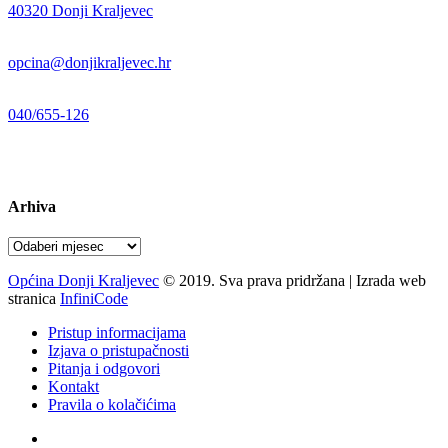
40320 Donji Kraljevec
E-mail:
opcina@donjikraljevec.hr
Telefon:
040/655-126
Radno vrijeme:
pon-pet 07-15 sati
Arhiva
Arhiva
Općina Donji Kraljevec
© 2019. Sva prava pridržana | Izrada web
stranica
InfiniCode
Pristup informacijama
Izjava o pristupačnosti
Pitanja i odgovori
Kontakt
Pravila o kolačićima