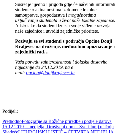
Susret je ujedno i prigoda gdje će načelnik informirati
studente o aktualnostima iz domene lokalne
samouprave, gospodarstva i
mogućnostima
uključivanja studenata u život naše lokalne zajednice
.
A isto tako da studenti iznesu svoje viđenje razvoja
naše zajednice i utvrditi zajedničke prioritete.
Pozivaju se svi studenti s područja Općine Donji
Kraljevec na druženje, međusobno upoznavanje i
zajednički rad…
Vašu potvrdu zainteresiranosti i dolaska dostavite
najkasnije do 24.12.2019. na e-
mail:
opcina@donjikraljevec.hr
.
Podijeli:
Prethodno
Fotografije sa Božićne priredbe i podjele darova
15.12.2019. – nedjelja, Društveni dom – Sveti Juraj u Trnju
Sljedeće
LITURGIJSKI LISTIĆ – ČETVRTA NEDJELJA