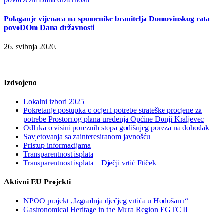
Polaganje vijenaca na spomenike branitelja Domovinskog rata
povoDOm Dana državnosti
26. svibnja 2020.
Izdvojeno
Lokalni izbori 2025
Pokretanje postupka o ocjeni potrebe strateške procjene za
potrebe Prostornog plana uređenja Općine Donji Kraljevec
Odluka o visini poreznih stopa godišnjeg poreza na dohodak
Savjetovanja sa zainteresiranom javnošću
Pristup informacijama
Transparentnost isplata
Transparentnost isplata – Dječji vrtić Ftiček
Aktivni EU Projekti
NPOO projekt „Izgradnja dječjeg vrtića u Hodošanu“
Gastronomical Heritage in the Mura Region EGTC II