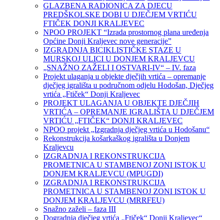
GLAZBENA RADIONICA ZA DJECU
PREDŠKOLSKE DOBI U DJEČJEM VRTIĆU
FTIČEK DONJI KRALJEVEC
NPOO PROJEKT “Izrada prostornog plana uređenja
Općine Donji Kraljevec nove generacije”
IZGRADNJA BICIKLISTIČKE STAZE U
MURSKOJ ULICI U DONJEM KRALJEVCU
„SNAŽNO ZAŽELI I OSTVARI-IV“ – IV. faza
Projekt ulaganja u objekte dječjih vrtića – opremanje
dječjeg igrališta u područnom odjelu Hodošan, Dječjeg
vrtića „Ftiček“ Donji Kraljevec
PROJEKT ULAGANJA U OBJEKTE DJEČJIH
VRTIĆA – OPREMANJE IGRALIŠTA U DJEČJEM
VRTIĆU „FTIČEK“ DONJI KRALJEVEC
NPOO projekt „Izgradnja dječjeg vrtića u Hodošanu“
Rekonstrukcija košarkaškog igrališta u Donjem
Kraljevcu
IZGRADNJA I REKONSTRUKCIJA
PROMETNICA U STAMBENOJ ZONI ISTOK U
DONJEM KRALJEVCU (MPUGDI)
IZGRADNJA I REKONSTRUKCIJA
PROMETNICA U STAMBENOJ ZONI ISTOK U
DONJEM KRALJEVCU (MRRFEU)
Snažno zaželi – faza III
Dogradnja dječjeg vrtića „Ftiček“ Donji Kraljevec“