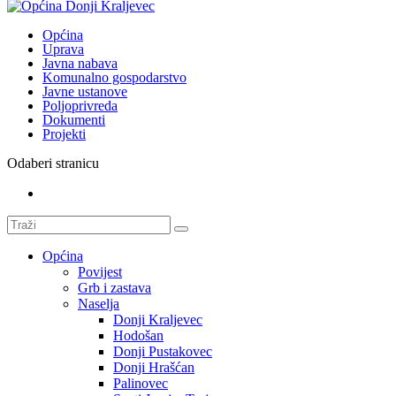
Općina
Uprava
Javna nabava
Komunalno gospodarstvo
Javne ustanove
Poljoprivreda
Dokumenti
Projekti
Odaberi stranicu
Općina
Povijest
Grb i zastava
Naselja
Donji Kraljevec
Hodošan
Donji Pustakovec
Donji Hrašćan
Palinovec