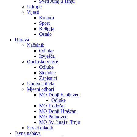
Sveti Juraj u Trnju
Udruge
Vijesti
Kultura
Sport
Religija
Ostalo
Uprava
Načelnik
Odluke
Izvješća
Općinsko vijeće
Odluke
Sjednice
Zapisnici
Upravna tijela
Mjesni odbori
MO Donji Kraljevec
Odluke
MO Hodošan
MO Donji Hrašćan
MO Palinovec
MO Sv. Juraj u Trnju
Savjet mladih
Javna nabava