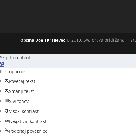
© 2019. Sva prava pridržana | Iz
Općina Donji Kraljevec
Skip to content
O
p
Pristupačnost
e
Povećaj tekst
n
Smanji tekst
t
o
Sivi tonovi
o
Visoki kontrast
l
b
Negativni kontrast
a
Podcrtaj poveznice
r