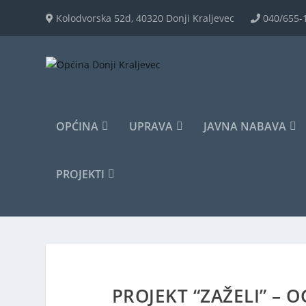
Kolodvorska 52d, 40320 Donji Kraljevec
040/655-
OPĆINA
UPRAVA
JAVNA NABAVA
PROJEKTI
PROJEKT “ZAŽELI” – 