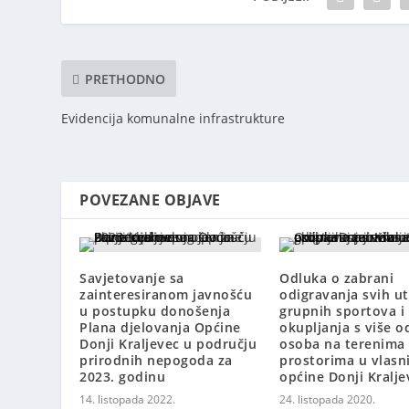
PRETHODNO
Evidencija komunalne infrastrukture
POVEZANE OBJAVE
Savjetovanje sa
Odluka o zabrani
zainteresiranom javnošću
odigravanja svih u
u postupku donošenja
grupnih sportova i
Plana djelovanja Općine
okupljanja s više o
Donji Kraljevec u području
osoba na terenima 
prirodnih nepogoda za
prostorima u vlasn
2023. godinu
općine Donji Kralje
14. listopada 2022.
24. listopada 2020.