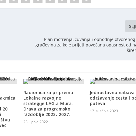
SL
Plan motrenja, čuvanja i ophodnje otvorenog 
građevina za koje prijeti povećana opasnost od na
šire
Radionica za pripremu
Jednostavna nabava 
takmica
Lokalne razvojne
održavanje cesta i po
strategije LAG-a Mura-
puteva
d 20
Drava za programsko
17. siječnja 2023.
i
razdoblje 2023.-2027.
ištvu
23. lipnja 2022.
vec