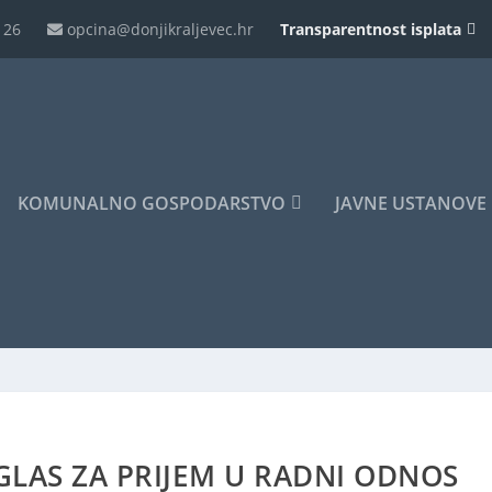
126
opcina@donjikraljevec.hr
Transparentnost isplata
KOMUNALNO GOSPODARSTVO
JAVNE USTANOVE
OGLAS ZA PRIJEM U RADNI ODNOS