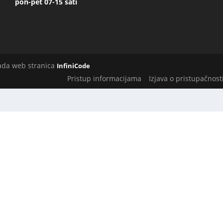
pon-pet 07-15 sati
rada web stranica
InfiniCode
Pristup informacijama
Izjava o pristupačnost