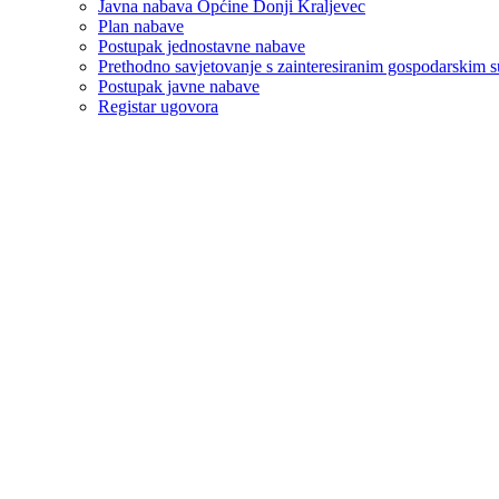
Javna nabava Općine Donji Kraljevec
Plan nabave
Postupak jednostavne nabave
Prethodno savjetovanje s zainteresiranim gospodarskim 
Postupak javne nabave
Registar ugovora