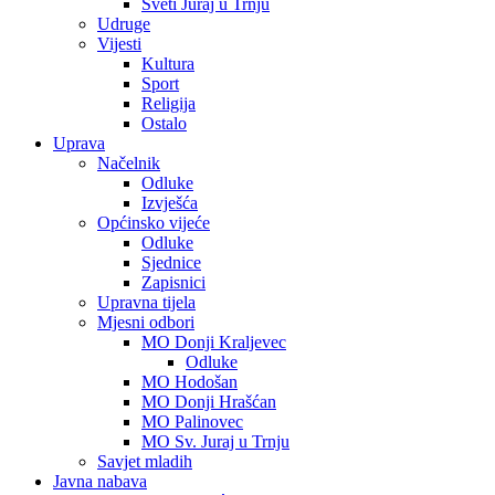
Sveti Juraj u Trnju
Udruge
Vijesti
Kultura
Sport
Religija
Ostalo
Uprava
Načelnik
Odluke
Izvješća
Općinsko vijeće
Odluke
Sjednice
Zapisnici
Upravna tijela
Mjesni odbori
MO Donji Kraljevec
Odluke
MO Hodošan
MO Donji Hrašćan
MO Palinovec
MO Sv. Juraj u Trnju
Savjet mladih
Javna nabava