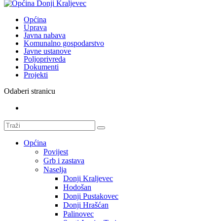
Općina
Uprava
Javna nabava
Komunalno gospodarstvo
Javne ustanove
Poljoprivreda
Dokumenti
Projekti
Odaberi stranicu
Općina
Povijest
Grb i zastava
Naselja
Donji Kraljevec
Hodošan
Donji Pustakovec
Donji Hrašćan
Palinovec