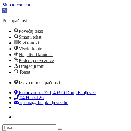
Skip to content
Open
toolbar
Pristupačnost
Povećaj tekst
Smanji tekst
Sivi tonovi
Visoki kontrast
Negativni kontrast
Podcrtaj poveznice
Drugačiji font
Reset
Izjava o pristupačnosti
Kolodvorska 52d, 40320 Donji Kraljevec
040/655-126
opcina@donjikraljevec.hr
Transparentnost isplata