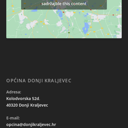
sadržajble this content
OPĆINA DONJI KRALJEVEC
Adresa:
Kolodvorska 52d
,
40320 Donji Kraljevec
E-mail:
opcina@donjikraljevec.hr