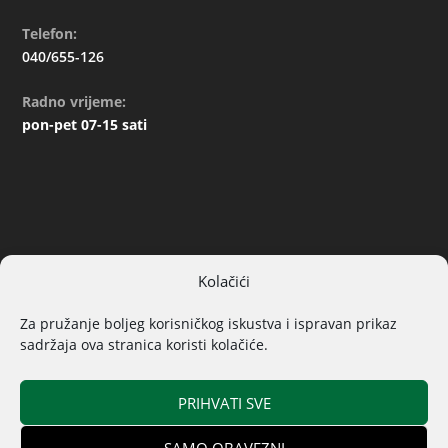
Telefon:
040/655-126
Radno vrijeme:
pon-pet 07-15 sati
Kolačići
ARHIVA
Za pružanje boljeg korisničkog iskustva i ispravan prikaz
sadržaja ova stranica koristi kolačiće.
PRIHVATI SVE
SAMO OBAVEZNI