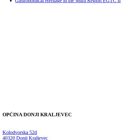
Gastronomical Heritage in the Mura Region EGTC II
OPĆINA DONJI KRALJEVEC
Adresa:
Kolodvorska 52d
,
40320 Donji Kraljevec