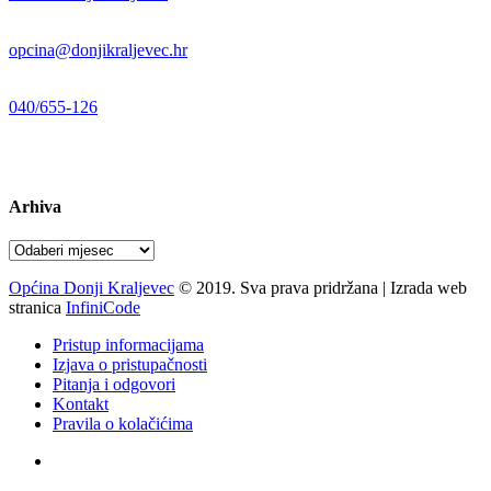
E-mail:
opcina@donjikraljevec.hr
Telefon:
040/655-126
Radno vrijeme:
pon-pet 07-15 sati
Arhiva
Arhiva
Općina Donji Kraljevec
© 2019. Sva prava pridržana | Izrada web
stranica
InfiniCode
Pristup informacijama
Izjava o pristupačnosti
Pitanja i odgovori
Kontakt
Pravila o kolačićima