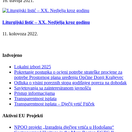
16. travnja 2021.
Liturgijski listić – XX. Nedjelja kroz godinu
11. kolovoza 2022.
Izdvojeno
Lokalni izbori 2025
Pokretanje postupka o ocjeni potrebe strateške procjene za
potrebe Prostornog plana uređenja Općine Donji Kraljevec
Odluka o visini poreznih stopa godišnjeg poreza na dohodak
Savjetovanja sa zainteresiranom javnošću
Pristup informacijama
Transparentnost isplata
Transparentnost isplata – Dječji vrtić Ftiček
Aktivni EU Projekti
NPOO projekt „Izgradnja dječjeg vrtića u Hodošanu“