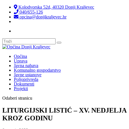
Kolodvorska 52d, 40320 Donji Kraljevec
040/655-126
opcina@donjikraljevec.hr
Transparentnost isplata
Općina
Uprava
Javna nabava
Komunalno gospodarstvo
Javne ustanove
Poljoprivreda
Dokumenti
Projekti
Odaberi stranicu
LITURGIJSKI LISTIĆ – XV. NEDJELJA
KROZ GODINU