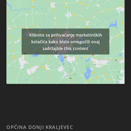
Kliknite za prihvaćanje marketinških
kolačića kako biste omogučili ovaj
sadržajble this content
OPĆINA DONJI KRALJEVEC