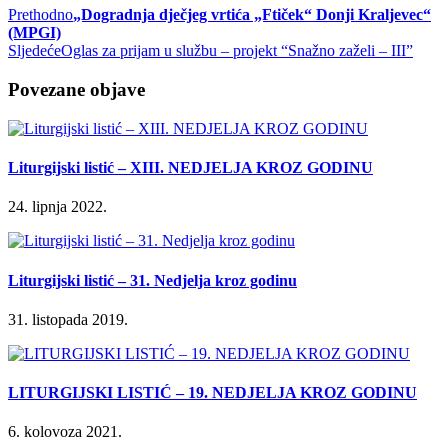
Prethodno
„Dogradnja dječjeg vrtića „Ftiček“ Donji Kraljevec“
(MPGI)
Sljedeće
Oglas za prijam u službu – projekt “Snažno zaželi – III”
Povezane objave
Liturgijski listić – XIII. NEDJELJA KROZ GODINU
24. lipnja 2022.
Liturgijski listić – 31. Nedjelja kroz godinu
31. listopada 2019.
LITURGIJSKI LISTIĆ – 19. NEDJELJA KROZ GODINU
6. kolovoza 2021.