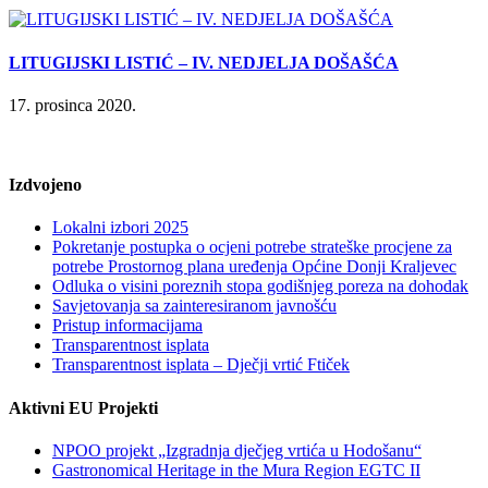
LITUGIJSKI LISTIĆ – IV. NEDJELJA DOŠAŠĆA
17. prosinca 2020.
Izdvojeno
Lokalni izbori 2025
Pokretanje postupka o ocjeni potrebe strateške procjene za
potrebe Prostornog plana uređenja Općine Donji Kraljevec
Odluka o visini poreznih stopa godišnjeg poreza na dohodak
Savjetovanja sa zainteresiranom javnošću
Pristup informacijama
Transparentnost isplata
Transparentnost isplata – Dječji vrtić Ftiček
Aktivni EU Projekti
NPOO projekt „Izgradnja dječjeg vrtića u Hodošanu“
Gastronomical Heritage in the Mura Region EGTC II