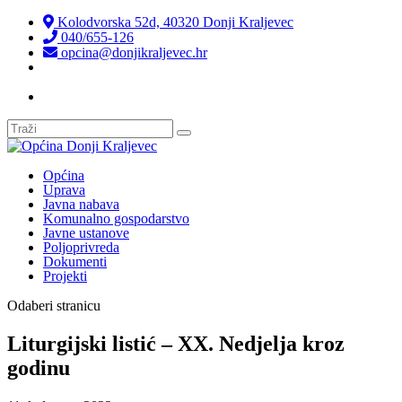
Kolodvorska 52d, 40320 Donji Kraljevec
040/655-126
opcina@donjikraljevec.hr
Transparentnost isplata
Općina
Uprava
Javna nabava
Komunalno gospodarstvo
Javne ustanove
Poljoprivreda
Dokumenti
Projekti
Odaberi stranicu
Liturgijski listić – XX. Nedjelja kroz
godinu