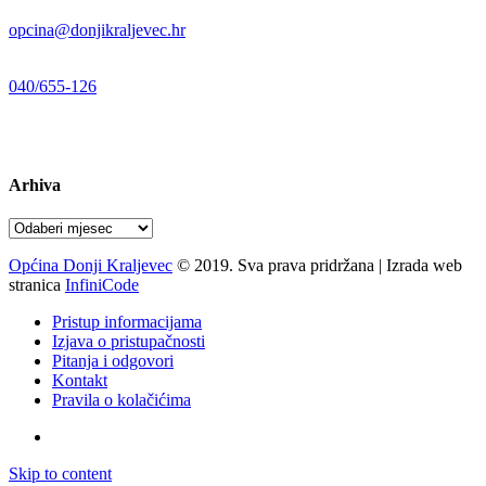
E-mail:
opcina@donjikraljevec.hr
Telefon:
040/655-126
Radno vrijeme:
pon-pet 07-15 sati
Arhiva
Arhiva
Općina Donji Kraljevec
© 2019. Sva prava pridržana | Izrada web
stranica
InfiniCode
Pristup informacijama
Izjava o pristupačnosti
Pitanja i odgovori
Kontakt
Pravila o kolačićima
Skip to content