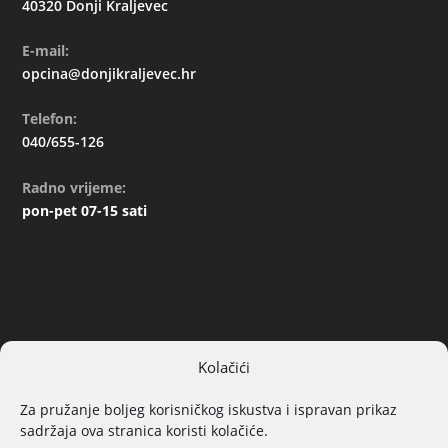
40320 Donji Kraljevec
E-mail:
opcina@donjikraljevec.hr
Telefon:
040/655-126
Radno vrijeme:
pon-pet 07-15 sati
Kolačići
ARHIVA
Za pružanje boljeg korisničkog iskustva i ispravan prikaz
sadržaja ova stranica koristi kolačiće.