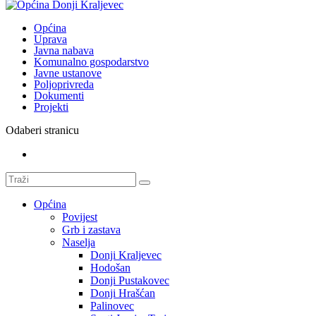
Općina
Uprava
Javna nabava
Komunalno gospodarstvo
Javne ustanove
Poljoprivreda
Dokumenti
Projekti
Odaberi stranicu
Općina
Povijest
Grb i zastava
Naselja
Donji Kraljevec
Hodošan
Donji Pustakovec
Donji Hrašćan
Palinovec