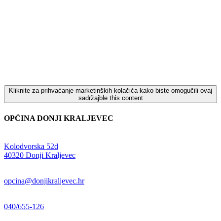
Kliknite za prihvaćanje marketinških kolačića kako biste omogučili ovaj
sadržajble this content
OPĆINA DONJI KRALJEVEC
Adresa:
Kolodvorska 52d
,
40320 Donji Kraljevec
E-mail:
opcina@donjikraljevec.hr
Telefon:
040/655-126