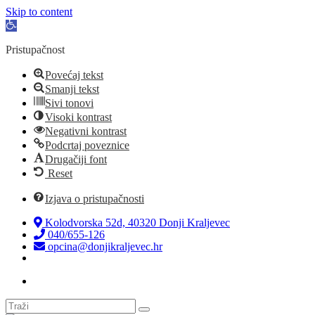
Skip to content
Open
toolbar
Pristupačnost
Povećaj tekst
Smanji tekst
Sivi tonovi
Visoki kontrast
Negativni kontrast
Podcrtaj poveznice
Drugačiji font
Reset
Izjava o pristupačnosti
Kolodvorska 52d, 40320 Donji Kraljevec
040/655-126
opcina@donjikraljevec.hr
Transparentnost isplata