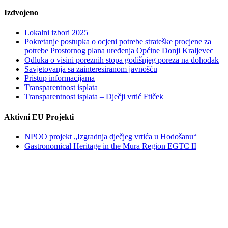
Izdvojeno
Lokalni izbori 2025
Pokretanje postupka o ocjeni potrebe strateške procjene za
potrebe Prostornog plana uređenja Općine Donji Kraljevec
Odluka o visini poreznih stopa godišnjeg poreza na dohodak
Savjetovanja sa zainteresiranom javnošću
Pristup informacijama
Transparentnost isplata
Transparentnost isplata – Dječji vrtić Ftiček
Aktivni EU Projekti
NPOO projekt „Izgradnja dječjeg vrtića u Hodošanu“
Gastronomical Heritage in the Mura Region EGTC II