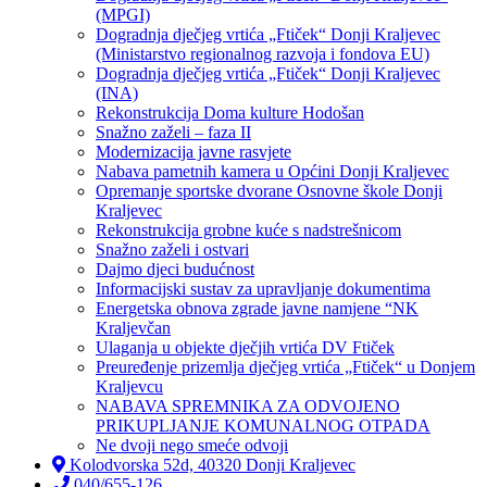
(MPGI)
Dogradnja dječjeg vrtića „Ftiček“ Donji Kraljevec
(Ministarstvo regionalnog razvoja i fondova EU)
Dogradnja dječjeg vrtića „Ftiček“ Donji Kraljevec
(INA)
Rekonstrukcija Doma kulture Hodošan
Snažno zaželi – faza II
Modernizacija javne rasvjete
Nabava pametnih kamera u Općini Donji Kraljevec
Opremanje sportske dvorane Osnovne škole Donji
Kraljevec
Rekonstrukcija grobne kuće s nadstrešnicom
Snažno zaželi i ostvari
Dajmo djeci budućnost
Informacijski sustav za upravljanje dokumentima
Energetska obnova zgrade javne namjene “NK
Kraljevčan
Ulaganja u objekte dječjih vrtića DV Ftiček
Preuređenje prizemlja dječjeg vrtića „Ftiček“ u Donjem
Kraljevcu
NABAVA SPREMNIKA ZA ODVOJENO
PRIKUPLJANJE KOMUNALNOG OTPADA
Ne dvoji nego smeće odvoji
Kolodvorska 52d, 40320 Donji Kraljevec
040/655-126