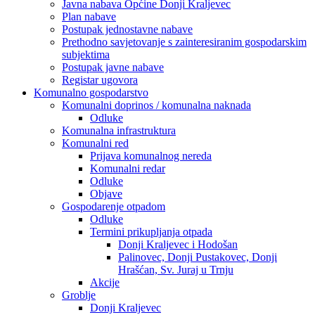
Javna nabava Općine Donji Kraljevec
Plan nabave
Postupak jednostavne nabave
Prethodno savjetovanje s zainteresiranim gospodarskim
subjektima
Postupak javne nabave
Registar ugovora
Komunalno gospodarstvo
Komunalni doprinos / komunalna naknada
Odluke
Komunalna infrastruktura
Komunalni red
Prijava komunalnog nereda
Komunalni redar
Odluke
Objave
Gospodarenje otpadom
Odluke
Termini prikupljanja otpada
Donji Kraljevec i Hodošan
Palinovec, Donji Pustakovec, Donji
Hrašćan, Sv. Juraj u Trnju
Akcije
Groblje
Donji Kraljevec