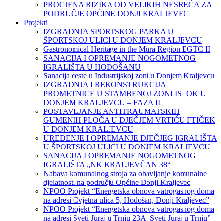
PROCJENA RIZIKA OD VELIKIH NESREĆA ZA
PODRUČJE OPĆINE DONJI KRALJEVEC
Projekti
IZGRADNJA SPORTSKOG PARKA U
ŠPORTSKOJ ULICI U DONJEM KRALJEVCU
Gastronomical Heritage in the Mura Region EGTC II
SANACIJA I OPREMANJE NOGOMETNOG
IGRALIŠTA U HODOŠANU
Sanacija ceste u Industrijskoj zoni u Donjem Kraljevcu
IZGRADNJA I REKONSTRUKCIJA
PROMETNICE U STAMBENOJ ZONI ISTOK U
DONJEM KRALJEVCU – FAZA II
POSTAVLJANJE ANTITRAUMATSKIH
GUMENIH PLOČA U DJEČJEM VRTIĆU FTIČEK
U DONJEM KRALJEVCU
UREĐENJE I OPREMANJE DJEČJEG IGRALIŠTA
U ŠPORTSKOJ ULICI U DONJEM KRALJEVCU
SANACIJA I OPREMANJE NOGOMETNOG
IGRALIŠTA „NK KRALJEVČAN 38“
Nabava komunalnog stroja za obavljanje komunalne
djelatnosti na području Općine Donji Kraljevec
NPOO Projekt “Energetska obnova vatrogasnog doma
na adresi Cvjetna ulica 5, Hodošan, Donji Kraljevec”
NPOO Projekt “Energetska obnova vatrogasnog doma
na adresi Sveti Juraj u Trnju 23A, Sveti Juraj u Trnju”