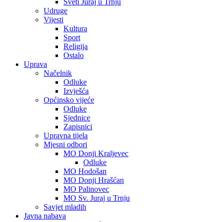
Sveti Juraj u Trnju
Udruge
Vijesti
Kultura
Sport
Religija
Ostalo
Uprava
Načelnik
Odluke
Izvješća
Općinsko vijeće
Odluke
Sjednice
Zapisnici
Upravna tijela
Mjesni odbori
MO Donji Kraljevec
Odluke
MO Hodošan
MO Donji Hrašćan
MO Palinovec
MO Sv. Juraj u Trnju
Savjet mladih
Javna nabava