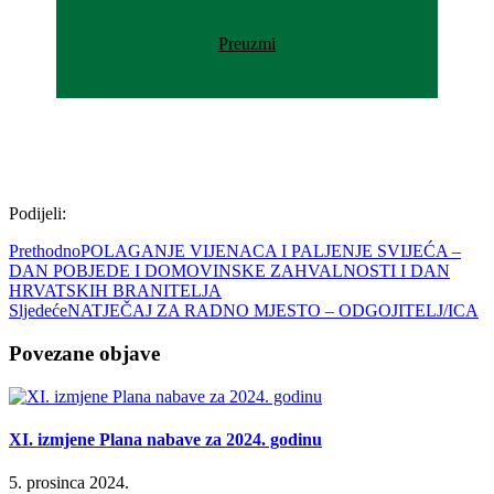
Preuzmi
Podijeli:
Prethodno
POLAGANJE VIJENACA I PALJENJE SVIJEĆA –
DAN POBJEDE I DOMOVINSKE ZAHVALNOSTI I DAN
HRVATSKIH BRANITELJA
Sljedeće
NATJEČAJ ZA RADNO MJESTO – ODGOJITELJ/ICA
Povezane objave
XI. izmjene Plana nabave za 2024. godinu
5. prosinca 2024.