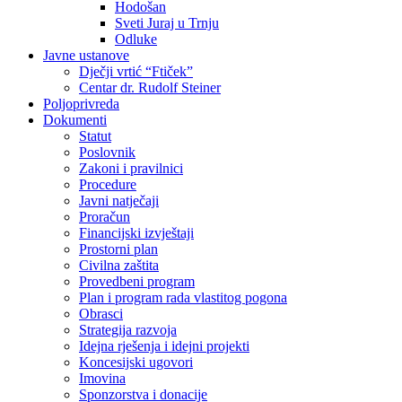
Hodošan
Sveti Juraj u Trnju
Odluke
Javne ustanove
Dječji vrtić “Ftiček”
Centar dr. Rudolf Steiner
Poljoprivreda
Dokumenti
Statut
Poslovnik
Zakoni i pravilnici
Procedure
Javni natječaji
Proračun
Financijski izvještaji
Prostorni plan
Civilna zaštita
Provedbeni program
Plan i program rada vlastitog pogona
Obrasci
Strategija razvoja
Idejna rješenja i idejni projekti
Koncesijski ugovori
Imovina
Sponzorstva i donacije