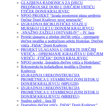
GLAZBENA RADIONICA ZA DJECU
PREDŠKOLSKE DOBI U DJEČJEM VRTIĆU
FTIČEK DONJI KRALJEVEC
NPOO PROJEKT “Izrada prostornog plana uređenja
Općine Donji Kraljevec nove generacije”
IZGRADNJA BICIKLISTIČKE STAZE U
MURSKOJ ULICI U DONJEM KRALJEVCU
„SNAŽNO ZAŽELI I OSTVARI-IV“ – IV. faza
Projekt ulaganja u objekte dječjih vrtića – opremanje
dječjeg igrališta u područnom odjelu Hodošan, Dječjeg
vrtića „Ftiček“ Donji Kraljevec
PROJEKT ULAGANJA U OBJEKTE DJEČJIH
VRTIĆA – OPREMANJE IGRALIŠTA U DJEČJEM
VRTIĆU „FTIČEK“ DONJI KRALJEVEC
NPOO projekt „Izgradnja dječjeg vrtića u Hodošanu“
Rekonstrukcija košarkaškog igrališta u Donjem
Kraljevcu
IZGRADNJA I REKONSTRUKCIJA
PROMETNICA U STAMBENOJ ZONI ISTOK U
DONJEM KRALJEVCU (MPUGDI)
IZGRADNJA I REKONSTRUKCIJA
PROMETNICA U STAMBENOJ ZONI ISTOK U
DONJEM KRALJEVCU (MRRFEU)
Snažno zaželi – faza III
Dogradnja dječjeg vrtića „Ftiček“ Donji Kraljevec“