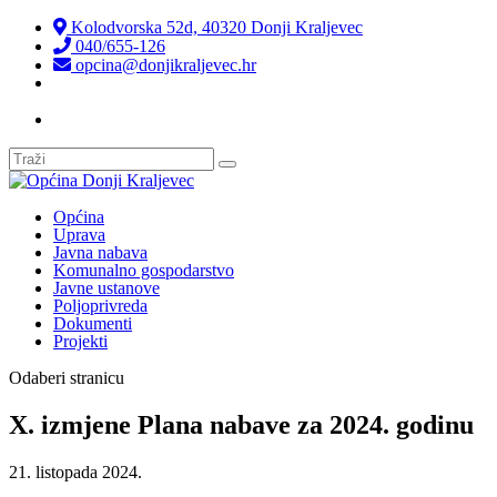
Kolodvorska 52d, 40320 Donji Kraljevec
040/655-126
opcina@donjikraljevec.hr
Transparentnost isplata
Općina
Uprava
Javna nabava
Komunalno gospodarstvo
Javne ustanove
Poljoprivreda
Dokumenti
Projekti
Odaberi stranicu
X. izmjene Plana nabave za 2024. godinu
21. listopada 2024.