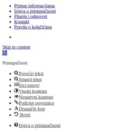
Pristup informacijama
Izjava o pristupačnosti
Pitanja i odgovori
Kontakt
Pravila o kolačićima
Skip to content
Open
toolbar
Pristupačnost
Povećaj tekst
Smanji tekst
Sivi tonovi
Visoki kontrast
Negativni kontrast
Podcrtaj poveznice
Drugačiji font
Reset
Izjava o pristupačnosti