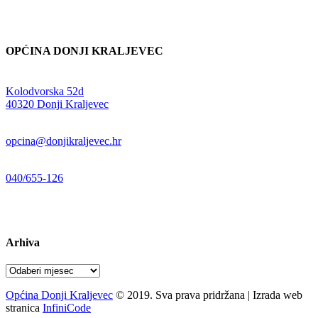
OPĆINA DONJI KRALJEVEC
Adresa:
Kolodvorska 52d
,
40320 Donji Kraljevec
E-mail:
opcina@donjikraljevec.hr
Telefon:
040/655-126
Radno vrijeme:
pon-pet 07-15 sati
Arhiva
Arhiva
Općina Donji Kraljevec
© 2019. Sva prava pridržana | Izrada web
stranica
InfiniCode