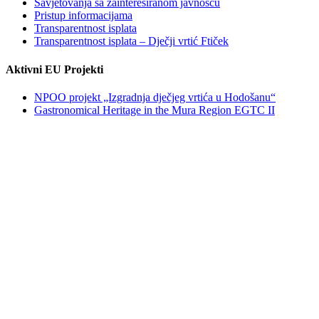
Savjetovanja sa zainteresiranom javnošću
Pristup informacijama
Transparentnost isplata
Transparentnost isplata – Dječji vrtić Ftiček
Aktivni EU Projekti
NPOO projekt „Izgradnja dječjeg vrtića u Hodošanu“
Gastronomical Heritage in the Mura Region EGTC II