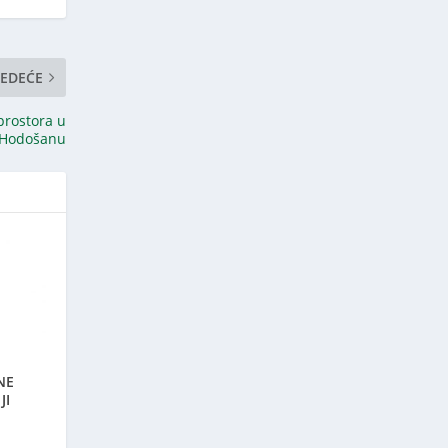
JEDEĆE
prostora u
Hodošanu
NE
JI