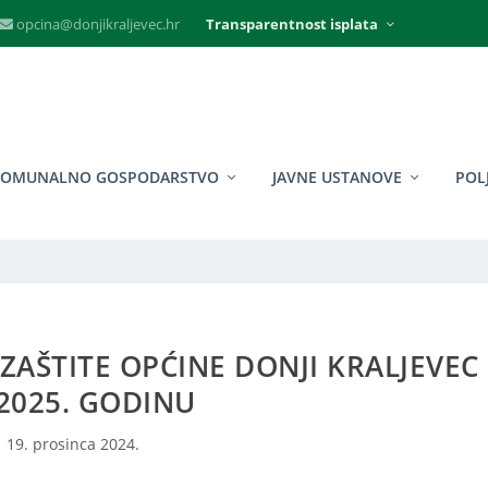
opcina@donjikraljevec.hr
Transparentnost isplata
KOMUNALNO GOSPODARSTVO
JAVNE USTANOVE
POL
 ZAŠTITE OPĆINE DONJI KRALJEVEC
2025. GODINU
19. prosinca 2024.