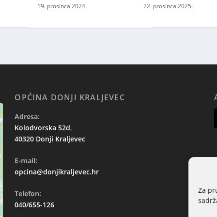
19. prosinca 2024.
22. prosinca 2025.
OPĆINA DONJI KRALJEVEC
Adresa:
Kolodvorska 52d
,
40320 Donji Kraljevec
E-mail:
opcina@donjikraljevec.hr
Za pr
Telefon:
sadrža
040/655-126