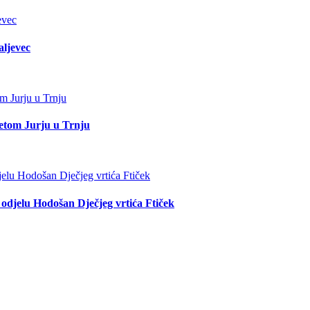
aljevec
etom Jurju u Trnju
odjelu Hodošan Dječjeg vrtića Ftiček