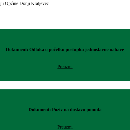
Dokument: Odluka o početku postupka jednostavne nabave
Preuzmi
Dokument: Poziv na dostavu ponuda
Preuzmi