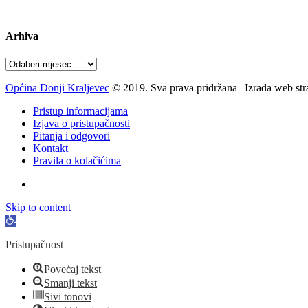
pon-pet 07-15 sati
Arhiva
Arhiva
Općina Donji Kraljevec
© 2019. Sva prava pridržana | Izrada web st
Pristup informacijama
Izjava o pristupačnosti
Pitanja i odgovori
Kontakt
Pravila o kolačićima
Skip to content
Open
toolbar
Pristupačnost
Povećaj tekst
Smanji tekst
Sivi tonovi