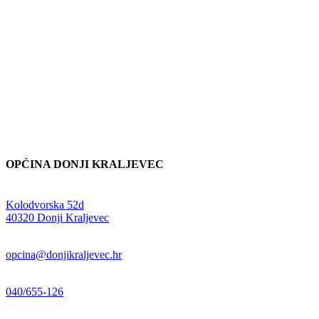
OPĆINA DONJI KRALJEVEC
Adresa:
Kolodvorska 52d
,
40320 Donji Kraljevec
E-mail:
opcina@donjikraljevec.hr
Telefon:
040/655-126
Radno vrijeme: