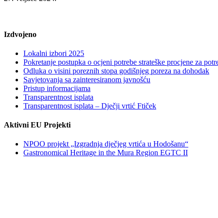
Izdvojeno
Lokalni izbori 2025
Pokretanje postupka o ocjeni potrebe strateške procjene za po
Odluka o visini poreznih stopa godišnjeg poreza na dohodak
Savjetovanja sa zainteresiranom javnošću
Pristup informacijama
Transparentnost isplata
Transparentnost isplata – Dječji vrtić Ftiček
Aktivni EU Projekti
NPOO projekt „Izgradnja dječjeg vrtića u Hodošanu“
Gastronomical Heritage in the Mura Region EGTC II