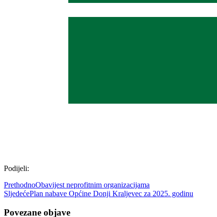
Podijeli:
Prethodno
Obavijest neprofitnim organizacijama
Sljedeće
Plan nabave Općine Donji Kraljevec za 2025. godinu
Povezane objave