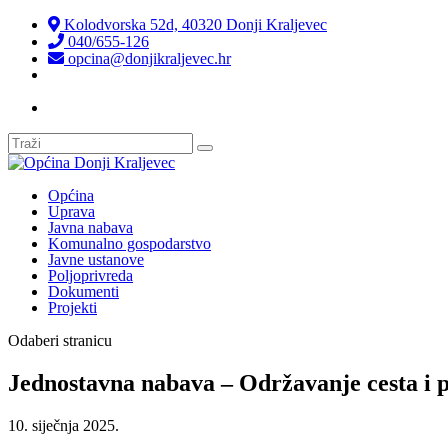
Kolodvorska 52d, 40320 Donji Kraljevec
040/655-126
opcina@donjikraljevec.hr
Transparentnost isplata
Općina
Uprava
Javna nabava
Komunalno gospodarstvo
Javne ustanove
Poljoprivreda
Dokumenti
Projekti
Odaberi stranicu
Jednostavna nabava – Održavanje cesta i 
10. siječnja 2025.