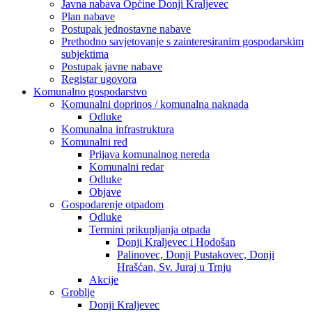
Javna nabava Općine Donji Kraljevec
Plan nabave
Postupak jednostavne nabave
Prethodno savjetovanje s zainteresiranim gospodarskim
subjektima
Postupak javne nabave
Registar ugovora
Komunalno gospodarstvo
Komunalni doprinos / komunalna naknada
Odluke
Komunalna infrastruktura
Komunalni red
Prijava komunalnog nereda
Komunalni redar
Odluke
Objave
Gospodarenje otpadom
Odluke
Termini prikupljanja otpada
Donji Kraljevec i Hodošan
Palinovec, Donji Pustakovec, Donji
Hrašćan, Sv. Juraj u Trnju
Akcije
Groblje
Donji Kraljevec