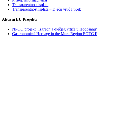
Pristup informacijama
Transparentnost isplata
Transparentnost isplata – Dječji vrtić Ftiček
Aktivni EU Projekti
NPOO projekt „Izgradnja dječjeg vrtića u Hodošanu“
Gastronomical Heritage in the Mura Region EGTC II