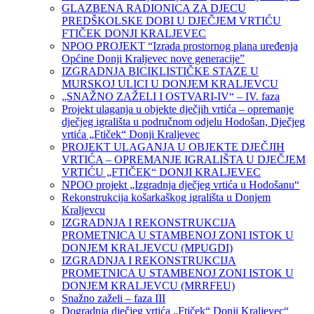
GLAZBENA RADIONICA ZA DJECU
PREDŠKOLSKE DOBI U DJEČJEM VRTIĆU
FTIČEK DONJI KRALJEVEC
NPOO PROJEKT “Izrada prostornog plana uređenja
Općine Donji Kraljevec nove generacije”
IZGRADNJA BICIKLISTIČKE STAZE U
MURSKOJ ULICI U DONJEM KRALJEVCU
„SNAŽNO ZAŽELI I OSTVARI-IV“ – IV. faza
Projekt ulaganja u objekte dječjih vrtića – opremanje
dječjeg igrališta u područnom odjelu Hodošan, Dječjeg
vrtića „Ftiček“ Donji Kraljevec
PROJEKT ULAGANJA U OBJEKTE DJEČJIH
VRTIĆA – OPREMANJE IGRALIŠTA U DJEČJEM
VRTIĆU „FTIČEK“ DONJI KRALJEVEC
NPOO projekt „Izgradnja dječjeg vrtića u Hodošanu“
Rekonstrukcija košarkaškog igrališta u Donjem
Kraljevcu
IZGRADNJA I REKONSTRUKCIJA
PROMETNICA U STAMBENOJ ZONI ISTOK U
DONJEM KRALJEVCU (MPUGDI)
IZGRADNJA I REKONSTRUKCIJA
PROMETNICA U STAMBENOJ ZONI ISTOK U
DONJEM KRALJEVCU (MRRFEU)
Snažno zaželi – faza III
Dogradnja dječjeg vrtića „Ftiček“ Donji Kraljevec“