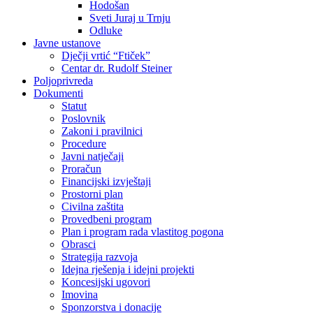
Hodošan
Sveti Juraj u Trnju
Odluke
Javne ustanove
Dječji vrtić “Ftiček”
Centar dr. Rudolf Steiner
Poljoprivreda
Dokumenti
Statut
Poslovnik
Zakoni i pravilnici
Procedure
Javni natječaji
Proračun
Financijski izvještaji
Prostorni plan
Civilna zaštita
Provedbeni program
Plan i program rada vlastitog pogona
Obrasci
Strategija razvoja
Idejna rješenja i idejni projekti
Koncesijski ugovori
Imovina
Sponzorstva i donacije