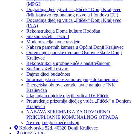
(MPGI)
Dogradnja dječjeg vrtića „Ftiček“ Donji Kraljevec
(Ministarstvo regionalnog razvoja i fondova EU)
Dogradnja dječjeg vrtića „Ftiček“ Donji Kraljevec
(INA)
Rekonstrukcija Doma kulture Hodošan
Snažno zaželi – faza II
Modernizacija javne rasvjete
Nabava pametnih kamera u Općini Donji Kraljevec
Opremanje sportske dvorane Osnovne škole Donji
Kraljevec
Rekonstrukcija grobne kuće s nadstrešnicom
Snažno zaželi i ostvari
Dajmo djeci budućnost
Informacijski sustav za upravljanje dokumentima
Energetska obnova zgrade javne namjene “NK
Kraljevčan
Ulaganja u objekte dječjih vrtića DV Ftiček
Preuređenje prizemlja dječjeg vrtića „Ftiček“ u Donjem
Kraljevcu
NABAVA SPREMNIKA ZA ODVOJENO
PRIKUPLJANJE KOMUNALNOG OTPADA
Ne dvoji nego smeće odvoji
Kolodvorska 52d, 40320 Donji Kraljevec
040/655-126