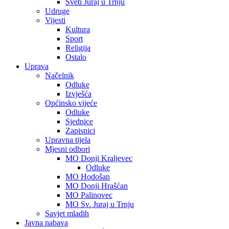
Sveti Juraj u Trnju
Udruge
Vijesti
Kultura
Sport
Religija
Ostalo
Uprava
Načelnik
Odluke
Izvješća
Općinsko vijeće
Odluke
Sjednice
Zapisnici
Upravna tijela
Mjesni odbori
MO Donji Kraljevec
Odluke
MO Hodošan
MO Donji Hrašćan
MO Palinovec
MO Sv. Juraj u Trnju
Savjet mladih
Javna nabava