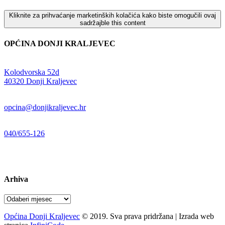
Kliknite za prihvaćanje marketinških kolačića kako biste omogučili ovaj
sadržajble this content
OPĆINA DONJI KRALJEVEC
Adresa:
Kolodvorska 52d
,
40320 Donji Kraljevec
E-mail:
opcina@donjikraljevec.hr
Telefon:
040/655-126
Radno vrijeme:
pon-pet 07-15 sati
Arhiva
Arhiva
Općina Donji Kraljevec
© 2019. Sva prava pridržana | Izrada web