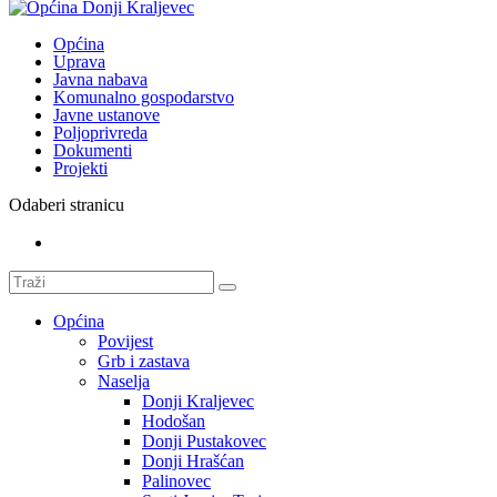
Općina
Uprava
Javna nabava
Komunalno gospodarstvo
Javne ustanove
Poljoprivreda
Dokumenti
Projekti
Odaberi stranicu
Općina
Povijest
Grb i zastava
Naselja
Donji Kraljevec
Hodošan
Donji Pustakovec
Donji Hrašćan
Palinovec