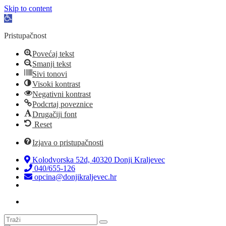
Skip to content
Open
toolbar
Pristupačnost
Povećaj tekst
Smanji tekst
Sivi tonovi
Visoki kontrast
Negativni kontrast
Podcrtaj poveznice
Drugačiji font
Reset
Izjava o pristupačnosti
Kolodvorska 52d, 40320 Donji Kraljevec
040/655-126
opcina@donjikraljevec.hr
Transparentnost isplata