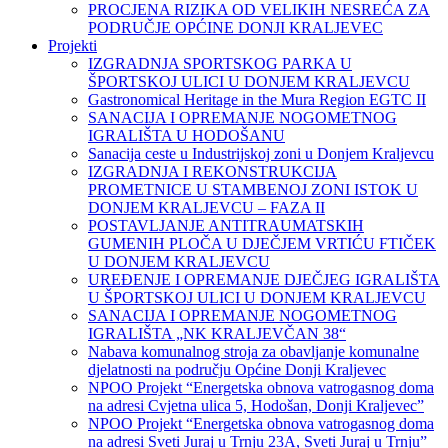
PROCJENA RIZIKA OD VELIKIH NESREĆA ZA
PODRUČJE OPĆINE DONJI KRALJEVEC
Projekti
IZGRADNJA SPORTSKOG PARKA U
ŠPORTSKOJ ULICI U DONJEM KRALJEVCU
Gastronomical Heritage in the Mura Region EGTC II
SANACIJA I OPREMANJE NOGOMETNOG
IGRALIŠTA U HODOŠANU
Sanacija ceste u Industrijskoj zoni u Donjem Kraljevcu
IZGRADNJA I REKONSTRUKCIJA
PROMETNICE U STAMBENOJ ZONI ISTOK U
DONJEM KRALJEVCU – FAZA II
POSTAVLJANJE ANTITRAUMATSKIH
GUMENIH PLOČA U DJEČJEM VRTIĆU FTIČEK
U DONJEM KRALJEVCU
UREĐENJE I OPREMANJE DJEČJEG IGRALIŠTA
U ŠPORTSKOJ ULICI U DONJEM KRALJEVCU
SANACIJA I OPREMANJE NOGOMETNOG
IGRALIŠTA „NK KRALJEVČAN 38“
Nabava komunalnog stroja za obavljanje komunalne
djelatnosti na području Općine Donji Kraljevec
NPOO Projekt “Energetska obnova vatrogasnog doma
na adresi Cvjetna ulica 5, Hodošan, Donji Kraljevec”
NPOO Projekt “Energetska obnova vatrogasnog doma
na adresi Sveti Juraj u Trnju 23A, Sveti Juraj u Trnju”