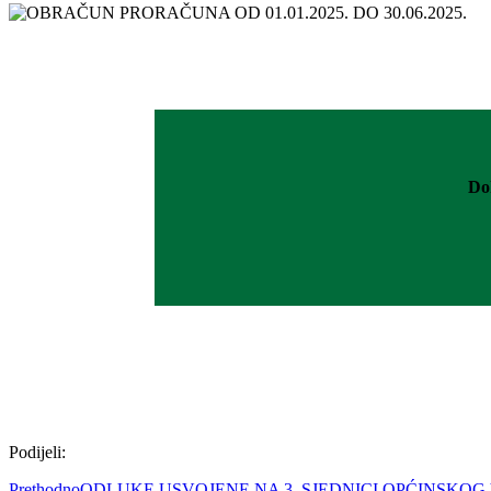
Do
Podijeli:
Prethodno
ODLUKE USVOJENE NA 3. SJEDNICI OPĆINSKOG V