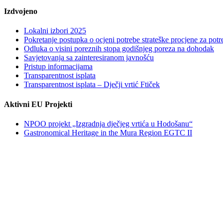
Izdvojeno
Lokalni izbori 2025
Pokretanje postupka o ocjeni potrebe strateške procjene za po
Odluka o visini poreznih stopa godišnjeg poreza na dohodak
Savjetovanja sa zainteresiranom javnošću
Pristup informacijama
Transparentnost isplata
Transparentnost isplata – Dječji vrtić Ftiček
Aktivni EU Projekti
NPOO projekt „Izgradnja dječjeg vrtića u Hodošanu“
Gastronomical Heritage in the Mura Region EGTC II