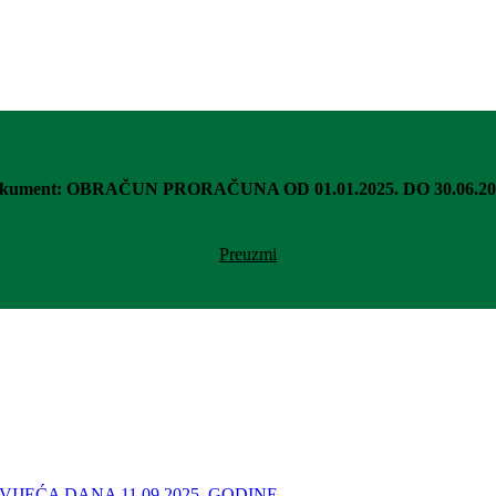
kument: OBRAČUN PRORAČUNA OD 01.01.2025. DO 30.06.20
Preuzmi
IJEĆA DANA 11.09.2025. GODINE