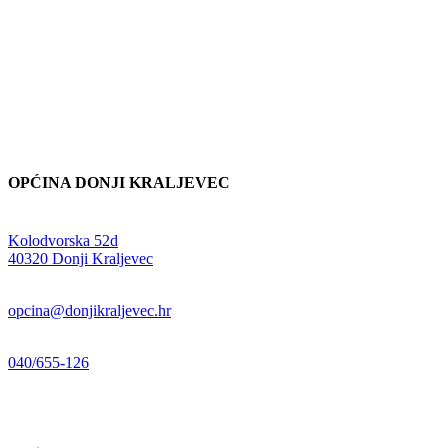
OPĆINA DONJI KRALJEVEC
Adresa:
Kolodvorska 52d
,
40320 Donji Kraljevec
E-mail:
opcina@donjikraljevec.hr
Telefon:
040/655-126
Radno vrijeme:
pon-pet 07-15 sati