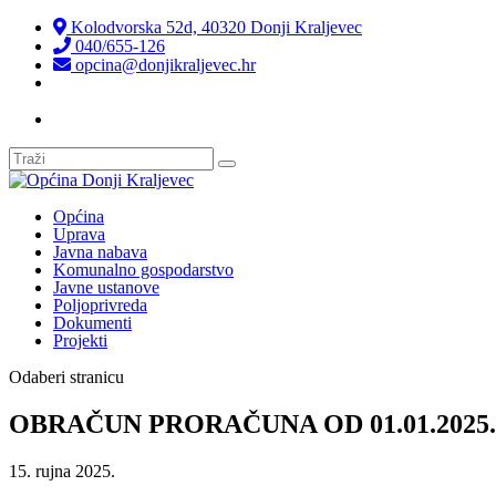
Kolodvorska 52d, 40320 Donji Kraljevec
040/655-126
opcina@donjikraljevec.hr
Transparentnost isplata
Općina
Uprava
Javna nabava
Komunalno gospodarstvo
Javne ustanove
Poljoprivreda
Dokumenti
Projekti
Odaberi stranicu
OBRAČUN PRORAČUNA OD 01.01.2025. D
15. rujna 2025.