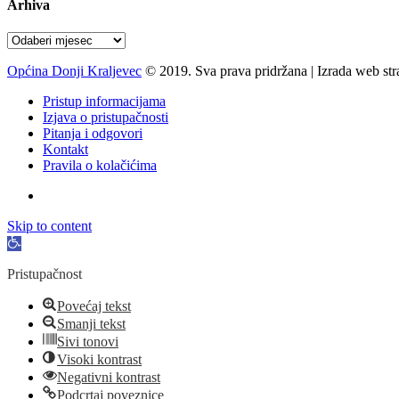
Arhiva
Arhiva
Općina Donji Kraljevec
© 2019. Sva prava pridržana | Izrada web st
Pristup informacijama
Izjava o pristupačnosti
Pitanja i odgovori
Kontakt
Pravila o kolačićima
Skip to content
Open
toolbar
Pristupačnost
Povećaj tekst
Smanji tekst
Sivi tonovi
Visoki kontrast
Negativni kontrast
Podcrtaj poveznice