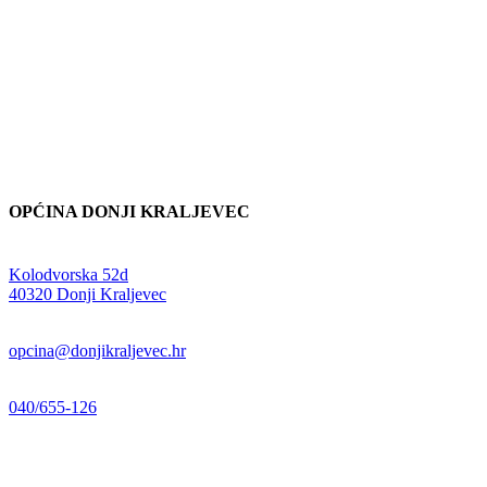
OPĆINA DONJI KRALJEVEC
Adresa:
Kolodvorska 52d
,
40320 Donji Kraljevec
E-mail:
opcina@donjikraljevec.hr
Telefon:
040/655-126
Radno vrijeme:
pon-pet 07-15 sati