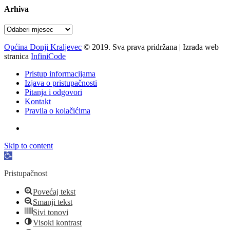
Arhiva
Arhiva
Općina Donji Kraljevec
© 2019. Sva prava pridržana | Izrada web
stranica
InfiniCode
Pristup informacijama
Izjava o pristupačnosti
Pitanja i odgovori
Kontakt
Pravila o kolačićima
Skip to content
Open
toolbar
Pristupačnost
Povećaj tekst
Smanji tekst
Sivi tonovi
Visoki kontrast