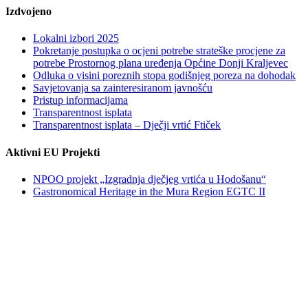
Izdvojeno
Lokalni izbori 2025
Pokretanje postupka o ocjeni potrebe strateške procjene za
potrebe Prostornog plana uređenja Općine Donji Kraljevec
Odluka o visini poreznih stopa godišnjeg poreza na dohodak
Savjetovanja sa zainteresiranom javnošću
Pristup informacijama
Transparentnost isplata
Transparentnost isplata – Dječji vrtić Ftiček
Aktivni EU Projekti
NPOO projekt „Izgradnja dječjeg vrtića u Hodošanu“
Gastronomical Heritage in the Mura Region EGTC II