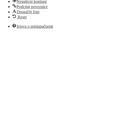
Negativni kontrast
Podcrtaj poveznice
Drugačiji font
Reset
Izjava o pristupačnosti