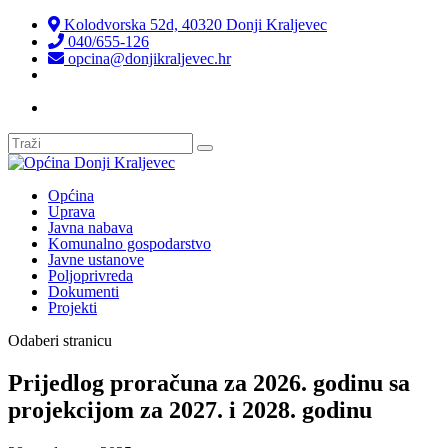
Kolodvorska 52d, 40320 Donji Kraljevec
040/655-126
opcina@donjikraljevec.hr
Transparentnost isplata
Općina
Uprava
Javna nabava
Komunalno gospodarstvo
Javne ustanove
Poljoprivreda
Dokumenti
Projekti
Odaberi stranicu
Prijedlog proračuna za 2026. godinu sa
projekcijom za 2027. i 2028. godinu