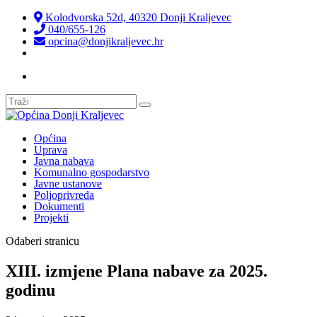
Kolodvorska 52d, 40320 Donji Kraljevec
040/655-126
opcina@donjikraljevec.hr
Transparentnost isplata
Općina
Uprava
Javna nabava
Komunalno gospodarstvo
Javne ustanove
Poljoprivreda
Dokumenti
Projekti
Odaberi stranicu
XIII. izmjene Plana nabave za 2025.
godinu