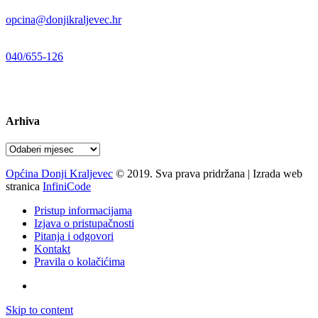
E-mail:
opcina@donjikraljevec.hr
Telefon:
040/655-126
Radno vrijeme:
pon-pet 07-15 sati
Arhiva
Arhiva
Općina Donji Kraljevec
© 2019. Sva prava pridržana | Izrada web
stranica
InfiniCode
Pristup informacijama
Izjava o pristupačnosti
Pitanja i odgovori
Kontakt
Pravila o kolačićima
Skip to content