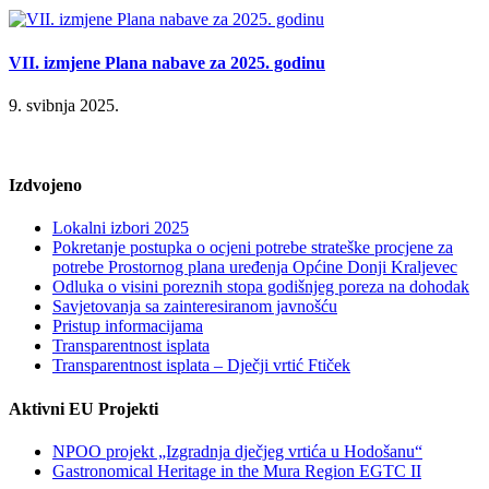
VII. izmjene Plana nabave za 2025. godinu
9. svibnja 2025.
Izdvojeno
Lokalni izbori 2025
Pokretanje postupka o ocjeni potrebe strateške procjene za
potrebe Prostornog plana uređenja Općine Donji Kraljevec
Odluka o visini poreznih stopa godišnjeg poreza na dohodak
Savjetovanja sa zainteresiranom javnošću
Pristup informacijama
Transparentnost isplata
Transparentnost isplata – Dječji vrtić Ftiček
Aktivni EU Projekti
NPOO projekt „Izgradnja dječjeg vrtića u Hodošanu“
Gastronomical Heritage in the Mura Region EGTC II