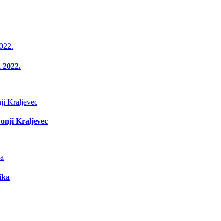
a 2022.
Donji Kraljevec
ika