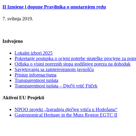
II Izmjene i dopune Pravilnika o unutarnjem redu
7. svibnja 2019.
Izdvojeno
Lokalni izbori 2025
Pokretanje postupka o ocjeni potrebe strateške procjene za po
Odluka o visini poreznih stopa godišnjeg poreza na dohodak
Savjetovanja sa zainteresiranom javnošću
Pristup informacijama
Transparentnost isplata
Transparentnost isplata – Dječji vrtić Ftiček
Aktivni EU Projekti
NPOO projekt „Izgradnja dječjeg vrtića u Hodošanu“
Gastronomical Heritage in the Mura Region EGTC II