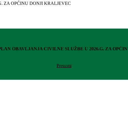
 PLAN OBAVLJANJA CIVILNE SLUŽBE U 2026.G. ZA OPĆ
Preuzmi