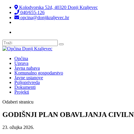
Kolodvorska 52d, 40320 Donji Kraljevec
040/655-126
opcina@donjikraljevec.hr
Transparentnost isplata
Općina
Uprava
Javna nabava
Komunalno gospodarstvo
Javne ustanove
Poljoprivreda
Dokumenti
Projekti
Odaberi stranicu
GODIŠNJI PLAN OBAVLJANJA CIVILN
23. ožujka 2026.