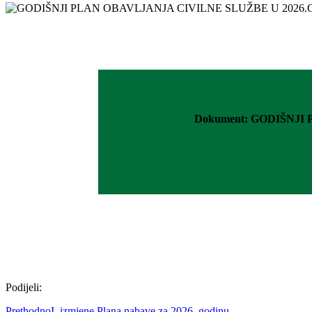
Dokument: GODIŠNJI
Podijeli:
Prethodno
I. izmjene Plana nabave za 2026. godinu