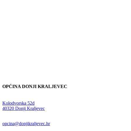
OPĆINA DONJI KRALJEVEC
Adresa:
Kolodvorska 52d
,
40320 Donji Kraljevec
E-mail:
opcina@donjikraljevec.hr