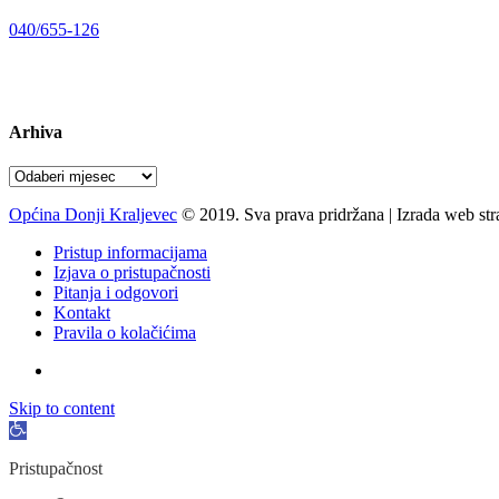
Telefon:
040/655-126
Radno vrijeme:
pon-pet 07-15 sati
Arhiva
Arhiva
Općina Donji Kraljevec
© 2019. Sva prava pridržana | Izrada web st
Pristup informacijama
Izjava o pristupačnosti
Pitanja i odgovori
Kontakt
Pravila o kolačićima
Skip to content
Open
toolbar
Pristupačnost