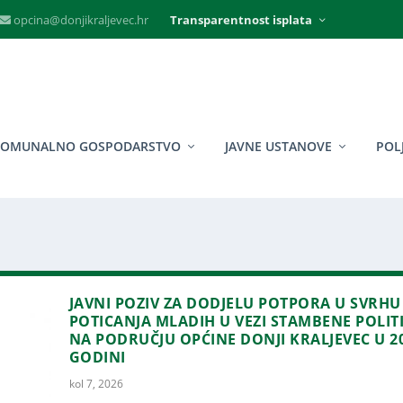
opcina@donjikraljevec.hr
Transparentnost isplata
KOMUNALNO GOSPODARSTVO
JAVNE USTANOVE
POL
JAVNI POZIV ZA DODJELU POTPORA U SVRHU
POTICANJA MLADIH U VEZI STAMBENE POLIT
NA PODRUČJU OPĆINE DONJI KRALJEVEC U 2
GODINI
kol 7, 2026