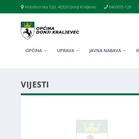
Kolodvorska 52d, 40320 Donji Kraljevec
040/655-126
OPĆINA
UPRAVA
JAVNA NABAVA
VIJESTI