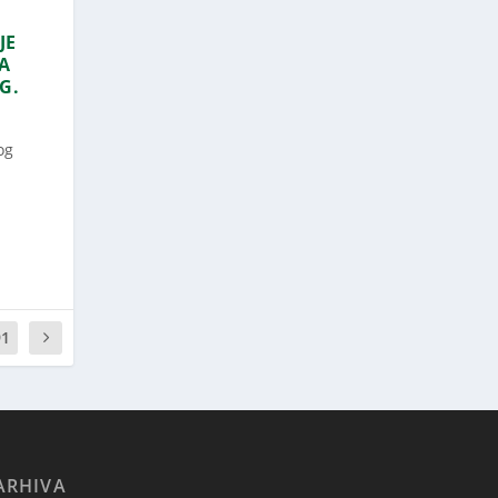
JE
A
G.
og
91
ARHIVA