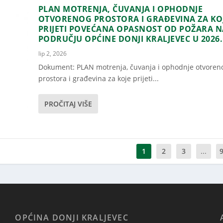
PLAN MOTRENJA, ČUVANJA I OPHODNJE
OTVORENOG PROSTORA I GRAĐEVINA ZA KO
PRIJETI POVEĆANA OPASNOST OD POŽARA N
PODRUČJU OPĆINE DONJI KRALJEVEC U 2026.
lip 2, 2026
Dokument: PLAN motrenja, čuvanja i ophodnje otvoren
prostora i građevina za koje prijeti...
PROČITAJ VIŠE
1
2
3
...
OPĆINA DONJI KRALJEVEC