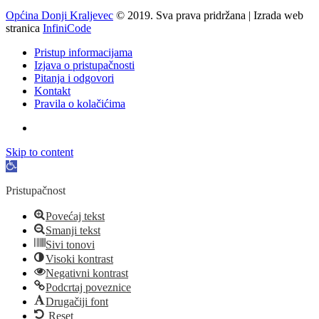
Općina Donji Kraljevec
© 2019. Sva prava pridržana | Izrada web
stranica
InfiniCode
Pristup informacijama
Izjava o pristupačnosti
Pitanja i odgovori
Kontakt
Pravila o kolačićima
Skip to content
Open
toolbar
Pristupačnost
Povećaj tekst
Smanji tekst
Sivi tonovi
Visoki kontrast
Negativni kontrast
Podcrtaj poveznice
Drugačiji font
Reset