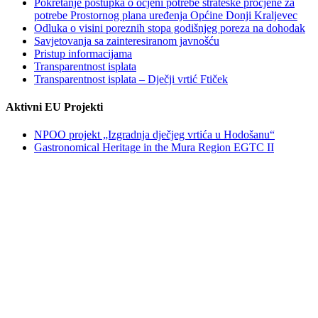
Pokretanje postupka o ocjeni potrebe strateške procjene za
potrebe Prostornog plana uređenja Općine Donji Kraljevec
Odluka o visini poreznih stopa godišnjeg poreza na dohodak
Savjetovanja sa zainteresiranom javnošću
Pristup informacijama
Transparentnost isplata
Transparentnost isplata – Dječji vrtić Ftiček
Aktivni EU Projekti
NPOO projekt „Izgradnja dječjeg vrtića u Hodošanu“
Gastronomical Heritage in the Mura Region EGTC II