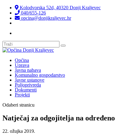
Kolodvorska 52d, 40320 Donji Kraljevec
040/655-126
opcina@donjikraljevec.hr
Transparentnost isplata
Općina
Uprava
Javna nabava
Komunalno gospodarstvo
Javne ustanove
Poljoprivreda
Dokumenti
Projekti
Odaberi stranicu
Natječaj za odgojitelja na određeno
22. ožujka 2019.