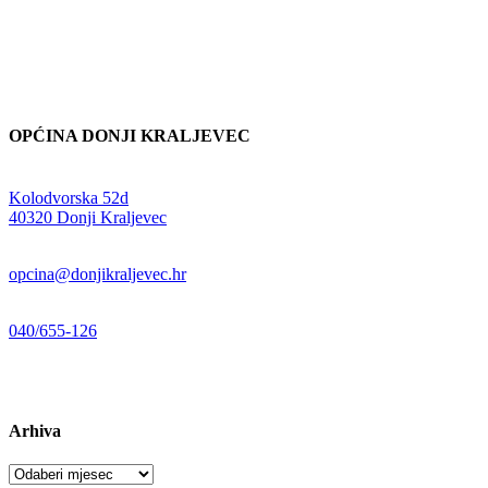
OPĆINA DONJI KRALJEVEC
Adresa:
Kolodvorska 52d
,
40320 Donji Kraljevec
E-mail:
opcina@donjikraljevec.hr
Telefon:
040/655-126
Radno vrijeme:
pon-pet 07-15 sati
Arhiva
Arhiva