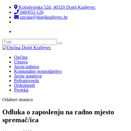
Kolodvorska 52d, 40320 Donji Kraljevec
040/655-126
opcina@donjikraljevec.hr
Transparentnost isplata
Općina
Uprava
Javna nabava
Komunalno gospodarstvo
Javne ustanove
Poljoprivreda
Dokumenti
Projekti
Odaberi stranicu
Odluka o zaposlenju na radno mjesto
spremač/ica