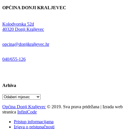
OPĆINA DONJI KRALJEVEC
Adresa:
Kolodvorska 52d
,
40320 Donji Kraljevec
E-mail:
opcina@donjikraljevec.hr
Telefon:
040/655-126
Radno vrijeme:
pon-pet 07-15 sati
Arhiva
Arhiva
Općina Donji Kraljevec
© 2019. Sva prava pridržana | Izrada web
stranica
InfiniCode
Pristup informacijama
Izjava o pristupačnosti