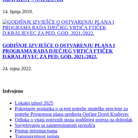
14. lipnja 2019.
GODIŠNJE IZVJEŠĆE O OSTVARENJU PLANA I
PROGRAMA RADA DJEČJEG VRTIĆA FTIČEK
D.KRALJEVEC ZA PED. GOD. 2021./2022.
24. rujna 2022.
Izdvojeno
Lokalni izbori 2025
Pokretanje postupka o ocjeni potrebe strateške procjene za
potrebe Prostornog plana uređenja Općine Donji Kraljevec
Odluka o visini poreznih stopa godišnjeg poreza na dohodak
Savjetovanja sa zainteresiranom javnošću
Pristup informacijama
Transparentnost isplata