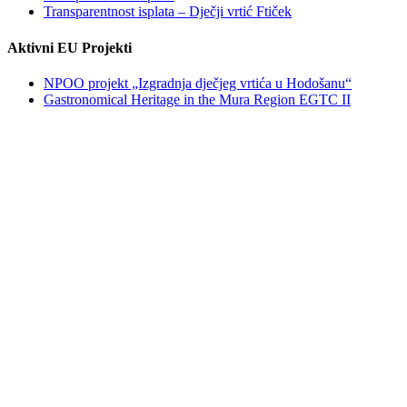
Transparentnost isplata – Dječji vrtić Ftiček
Aktivni EU Projekti
NPOO projekt „Izgradnja dječjeg vrtića u Hodošanu“
Gastronomical Heritage in the Mura Region EGTC II